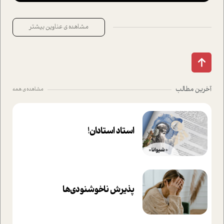
مشاهده ی عناوین بیشتر
آخرین مطالب
مشاهده ی همه
استاد استادان!
پذیرش ناخوشنودی‌ها