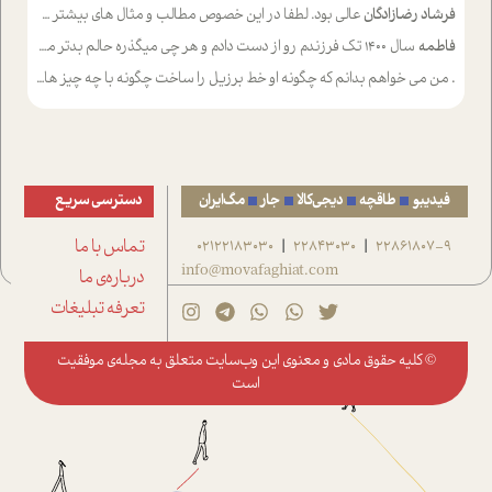
فرشاد رضازادگان
عالی بود. لطفا در این خصوص مطالب و مثال های بیشتر ی ارایه دهید
فاطمه
سال ۱۴۰۰ تک فرزندم رو از دست دادم و هر چی میگذره حالم بدتر میشه و دلتنگتر تنایی رو ترجیح دادم و معاشرت برام سخت شده
.
من می خواهم بدانم که چگونه او خط برزیل را ساخت چگونه با چه چیز هایی
فیدیبو
طاقچه
دیجی‌کالا
جار
مگ‌ایران
دسترسی سریع
22861807-9
22843030
02122183030
تماس با ما
|
|
info@movafaghiat.com
درباره‌ی ما
تعرفه تبلیغات
© کلیه حقوق مادی و معنوی این وب‌سایت متعلق به
مجله‌ی موفقیت
است