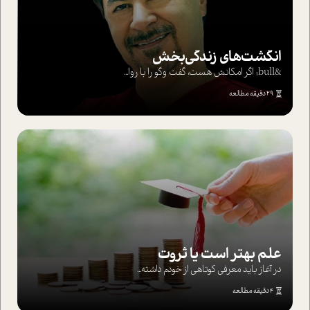
انگشت‌های‌ زندگی‌بخش
&bull; اگر امکانش هست، گفت وگو را با روا...
29 دقیقه مطالعه
علم بهتر است یا ثروت
در آغاز باید معرفی کوتاهی از خودم داشته...
4 دقیقه مطالعه