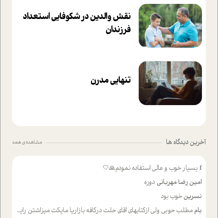
نقش والدین در شکوفا‌یی ا‌ستعداد
فرزندان‌
تنهایی مدرن
آخرین دیدگاه ها
مشاهده ی همه
f
بسیار خوب و عالی استفاده نمودم🙏🤍
امین رضا مهربانی
دوره
نسرین
خوب بود
بام
مطلب حوبی ولی ازکتابهای اقای حلت درکافه بازاریا مایکت میزاشتن رایگان خوب بود ولی هرکدام خلاصه شده ش تومجله از طریق سایت هم خوبه اینکه درزیر اخرصفحه گذاشته شده خب ادم خبره میره نصب میکنه میخونه ولی هرکسی گوشیش ظرفیتش نداره باتشکر