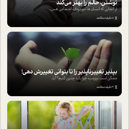
نوشتن، حالم را بهتر می‌کند
از آنجایی که انسان ها موجودات اجتماعی هس...
5 دقیقه مطالعه
بپذير تغييرناپذير را تا بتواني تغييرش دهي!‏
ممکن است بپرسيد چرا بايد چنين کنيم؟ آيا...
3 دقیقه مطالعه