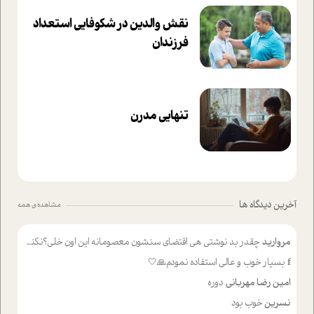
نقش والدین در شکوفا‌یی ا‌ستعداد
فرزندان‌
تنهایی مدرن
آخرین دیدگاه ها
مشاهده ی همه
مروارید
چقدر بد نوشتی هی اقتضای سنشون معصومانه این اون خلی؟نکنه تا چهل سالگی پوشکت میکردن و شیر میخوردی که به اینا میگی کودک
f
بسیار خوب و عالی استفاده نمودم🙏🤍
امین رضا مهربانی
دوره
نسرین
خوب بود