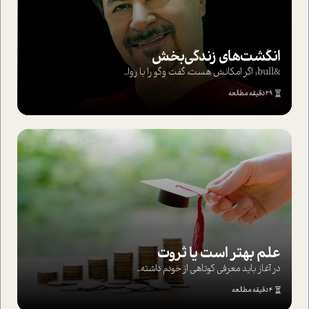
انگشت‌های‌ زندگی‌بخش
&bull; اگر امکانش هست، گفت وگو را با روا...
29 دقیقه مطالعه
علم بهتر است یا ثروت
در آغاز باید معرفی کوتاهی از خودم داشته...
4 دقیقه مطالعه