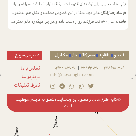
بام
مطلب حوبی ولی ازکتابهای اقای حلت درکافه بازاریا مایکت میزاشتن رایگان خوب بود ولی هرکدام خلاصه شده ش تومجله از طریق سایت هم خوبه اینکه درزیر اخرصفحه گذاشته شده خب ادم خبره میره نصب میکنه میخونه ولی هرکسی گوشیش ظرفیتش نداره باتشکر
فرشاد رضازادگان
عالی بود. لطفا در این خصوص مطالب و مثال های بیشتر ی ارایه دهید
فاطمه
سال ۱۴۰۰ تک فرزندم رو از دست دادم و هر چی میگذره حالم بدتر میشه و دلتنگتر تنایی رو ترجیح دادم و معاشرت برام سخت شده
فیدیبو
طاقچه
دیجی‌کالا
جار
مگ‌ایران
دسترسی سریع
22861807-9
22843030
02122183030
تماس با ما
|
|
info@movafaghiat.com
درباره‌ی ما
تعرفه تبلیغات
© کلیه حقوق مادی و معنوی این وب‌سایت متعلق به
مجله‌ی موفقیت
است