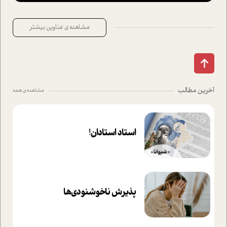
مشاهده ی عناوین بیشتر
آخرین مطالب
مشاهده ی همه
استاد استادان!
پذیرش ناخوشنودی‌ها