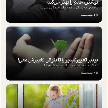
نوشتن، حالم را بهتر می‌کند
از آنجایی که انسان ها موجودات اجتماعی هس...
5 دقیقه مطالعه
بپذير تغييرناپذير را تا بتواني تغييرش دهي!‏
ممکن است بپرسيد چرا بايد چنين کنيم؟ آيا...
3 دقیقه مطالعه