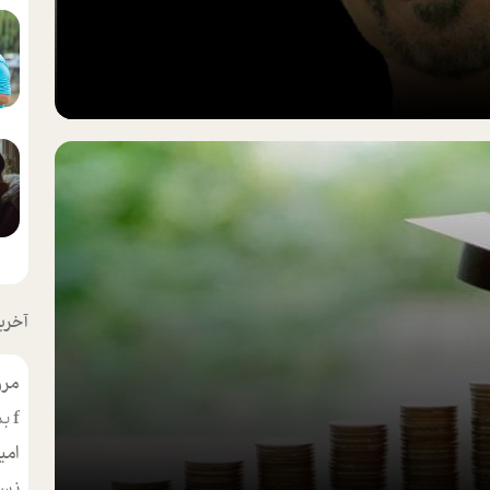
آخرین
مرو
f
بس
امی
نسر