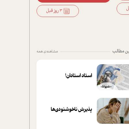
3 روز قبل
ن مطالب
مشاهده ی همه
استاد استادان!
پذیرش ناخوشنودی‌ها