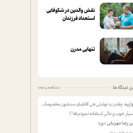
نقش والدین در شکوفا‌یی
ا‌ستعداد فرزندان‌
تنهایی مدرن
 دیدگاه ها
مشاهده ی همه
ارید
چقدر بد نوشتی هی اقتضای سنشون معصومانه این اون خلی؟نکنه تا چهل سالگی پوشکت میکردن و شیر میخوردی که به اینا میگی کودک
یار خوب و عالی استفاده نمودم🙏🤍
ن رضا مهربانی
دوره
ین
خوب بود