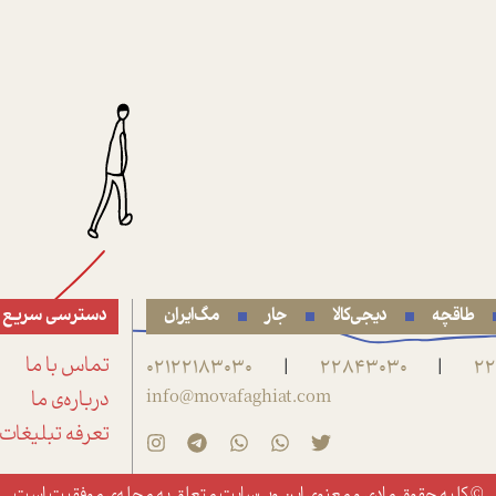
طاقچه
دیجی‌کالا
جار
مگ‌ایران
دسترسی سریع
22
22843030
02122183030
تماس با ما
|
|
info@movafaghiat.com
درباره‌ی ما
تعرفه تبلیغات
© کلیه حقوق مادی و معنوی این وب‌سایت متعلق به
مجله‌ی موفقیت
است