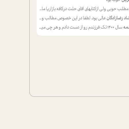
لب حوبی ولی ازکتابهای اقای حلت درکافه بازاریا مایکت میزاشتن رایگان خوب بود ولی هرکدام خلاصه شده ش تومجله از طریق سایت هم خوبه اینکه درزیر اخرصفحه گذاشته شده خب ادم خبره میره نصب میکنه میخونه ولی هرکسی گوشیش ظرفیتش نداره باتشکر
اد رضازادگان
عالی بود. لطفا در این خصوص مطالب و مثال های بیشتر ی ارایه دهید
مه
سال ۱۴۰۰ تک فرزندم رو از دست دادم و هر چی میگذره حالم بدتر میشه و دلتنگتر تنایی رو ترجیح دادم و معاشرت برام سخت شده