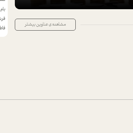
بام
مط
فرش
مشاهده ی عناوین بیشتر
فاط