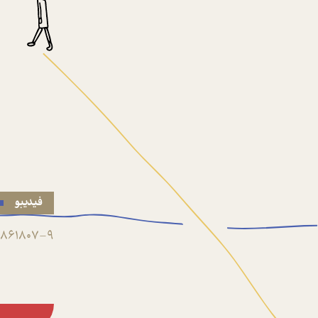
فیدیبو
861807-9