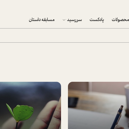
حصولات
پادکست
سررسید
مسابقه داستان
سررسید 1403
سفارش شرکتی سررسید 1403
پکيج نوروزي موفقيت
تقویم رومیزی
تقویم دیواری