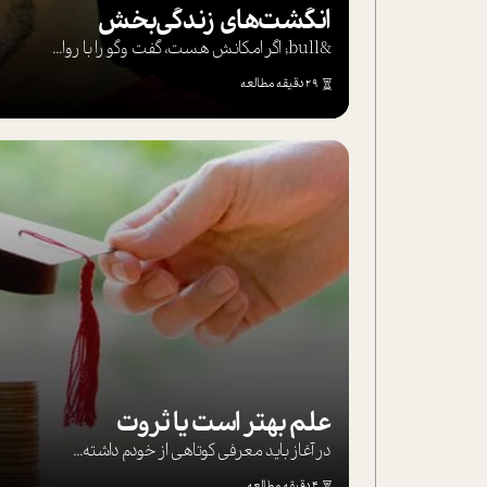
انگشت‌های‌ زندگی‌بخش
&bull; اگر امکانش هست، گفت وگو را با روا...
29 دقیقه مطالعه
علم بهتر است یا ثروت
در آغاز باید معرفی کوتاهی از خودم داشته...
4 دقیقه مطالعه