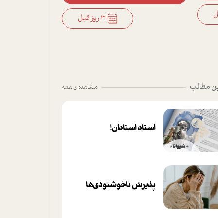
3 روز قبل
ن مطالب
مشاهده ی همه
استاد استادان!
پذیرش ناخوشنودی‌ها