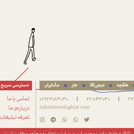
طاقچه
دیجی‌کالا
جار
مگ‌ایران
دسترسی سریع
22
22843030
02122183030
تماس با ما
|
|
info@movafaghiat.com
درباره‌ی ما
تعرفه تبلیغات
© کلیه حقوق مادی و معنوی این وب‌سایت متعلق به
مجله‌ی موفقیت
است