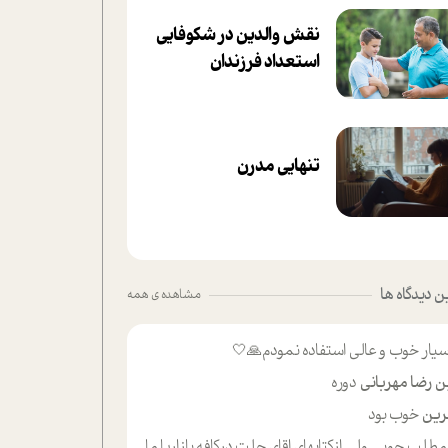
نقش والدین در شکوفا‌یی
ا‌ستعداد فرزندان‌
تنهایی مدرن
 دیدگاه ها
مشاهده ی همه
یار خوب و عالی استفاده نمودم🙏🤍
ن رضا مهربانی
دوره
ین
خوب بود
لب حوبی ولی ازکتابهای اقای حلت درکافه بازاریا مایکت میزاشتن رایگان خوب بود ولی هرکدام خلاصه شده ش تومجله از طریق سایت هم خوبه اینکه درزیر اخرصفحه گذاشته شده خب ادم خبره میره نصب میکنه میخونه ولی هرکسی گوشیش ظرفیتش نداره باتشکر