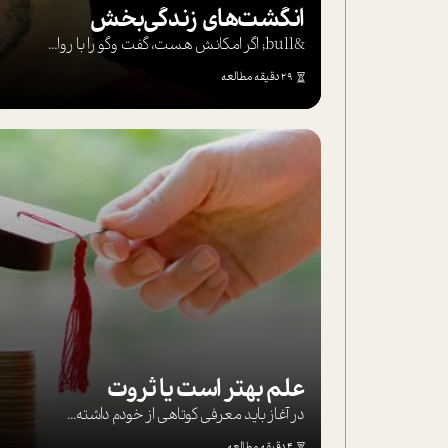
انگشت‌های‌ زندگی‌بخش
&bull; اگر امکانش هست، گفت وگو را با روا...
29 دقیقه مطالعه
علم بهتر است یا ثروت
در آغاز باید معرفی کوتاهی از خودم داشته...
4 دقیقه مطالعه