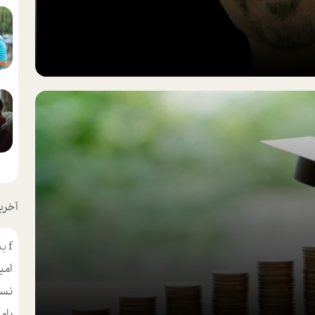
آخرین
f
بس
امی
نسر
بام
مط