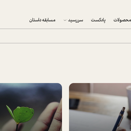
حصولات
پادکست
سررسید
مسابقه داستان
سررسید 1403
سفارش شرکتی سررسید 1403
پکيج نوروزي موفقيت
تقویم رومیزی
تقویم دیواری