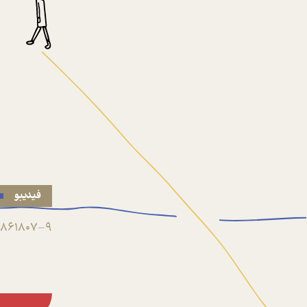
فیدیبو
861807-9