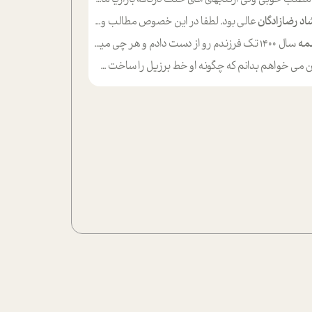
اد رضازادگان
عالی بود. لطفا در این خصوص مطالب و مثال های بیشتر ی ارایه دهید
مه
سال ۱۴۰۰ تک فرزندم رو از دست دادم و هر چی میگذره حالم بدتر میشه و دلتنگتر تنایی رو ترجیح دادم و معاشرت برام سخت شده
ی خواهم بدانم که چگونه او خط برزیل را ساخت چگونه با چه چیز هایی