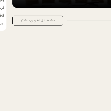
فرش
فاط
مشاهده ی عناوین بیشتر
.
من م