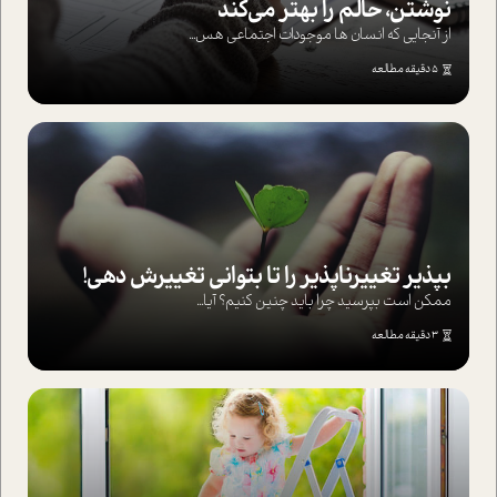
نوشتن، حالم را بهتر می‌کند
از آنجایی که انسان ها موجودات اجتماعی هس...
5 دقیقه مطالعه
بپذير تغييرناپذير را تا بتواني تغييرش دهي!‏
ممکن است بپرسيد چرا بايد چنين کنيم؟ آيا...
3 دقیقه مطالعه