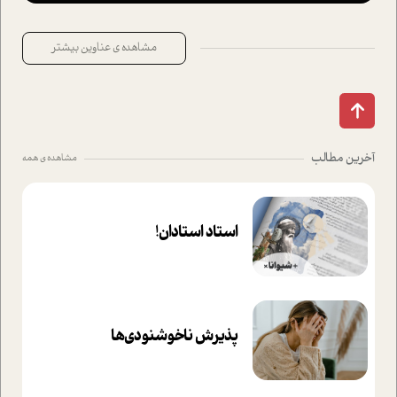
مشاهده ی عناوین بیشتر
آخرین مطالب
مشاهده ی همه
استاد استادان!
پذیرش ناخوشنودی‌ها