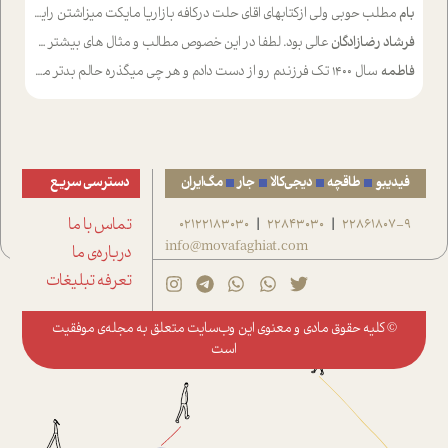
بام
مطلب حوبی ولی ازکتابهای اقای حلت درکافه بازاریا مایکت میزاشتن رایگان خوب بود ولی هرکدام خلاصه شده ش تومجله از طریق سایت هم خوبه اینکه درزیر اخرصفحه گذاشته شده خب ادم خبره میره نصب میکنه میخونه ولی هرکسی گوشیش ظرفیتش نداره باتشکر
فرشاد رضازادگان
عالی بود. لطفا در این خصوص مطالب و مثال های بیشتر ی ارایه دهید
فاطمه
سال ۱۴۰۰ تک فرزندم رو از دست دادم و هر چی میگذره حالم بدتر میشه و دلتنگتر تنایی رو ترجیح دادم و معاشرت برام سخت شده
فیدیبو
طاقچه
دیجی‌کالا
جار
مگ‌ایران
دسترسی سریع
22861807-9
22843030
02122183030
تماس با ما
|
|
info@movafaghiat.com
درباره‌ی ما
تعرفه تبلیغات
© کلیه حقوق مادی و معنوی این وب‌سایت متعلق به
مجله‌ی موفقیت
است