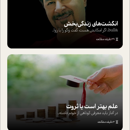
انگشت‌های‌ زندگی‌بخش
&bull; اگر امکانش هست، گفت وگو را با روا...
29 دقیقه مطالعه
علم بهتر است یا ثروت
در آغاز باید معرفی کوتاهی از خودم داشته...
4 دقیقه مطالعه