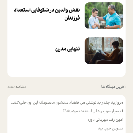
نقش والدین در شکوفا‌یی ا‌ستعداد
فرزندان‌
تنهایی مدرن
آخرین دیدگاه ها
مشاهده ی همه
مروارید
چقدر بد نوشتی هی اقتضای سنشون معصومانه این اون خلی؟نکنه تا چهل سالگی پوشکت میکردن و شیر میخوردی که به اینا میگی کودک
f
بسیار خوب و عالی استفاده نمودم🙏🤍
امین رضا مهربانی
دوره
نسرین
خوب بود