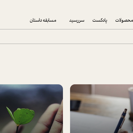
حصولات
پادکست
سررسید
مسابقه داستان
سررسید 1403
سفارش شرکتی سررسید 1403
پکيج نوروزي موفقيت
تقویم رومیزی
تقویم دیواری