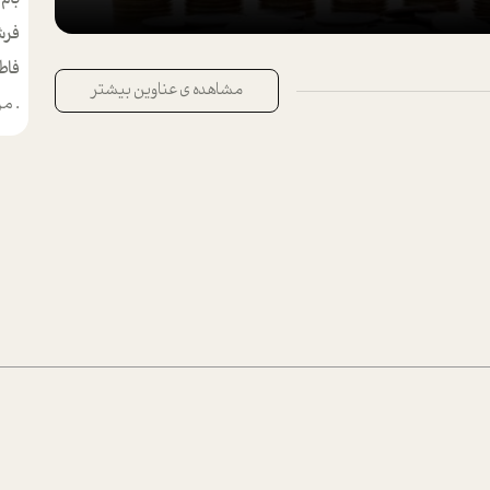
فرش
فاط
مشاهده ی عناوین بیشتر
.
من م