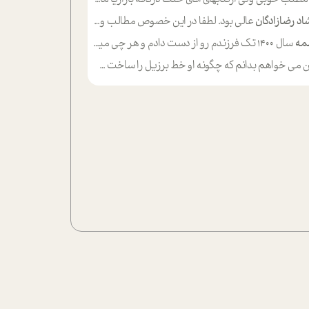
اد رضازادگان
عالی بود. لطفا در این خصوص مطالب و مثال های بیشتر ی ارایه دهید
مه
سال ۱۴۰۰ تک فرزندم رو از دست دادم و هر چی میگذره حالم بدتر میشه و دلتنگتر تنایی رو ترجیح دادم و معاشرت برام سخت شده
ی خواهم بدانم که چگونه او خط برزیل را ساخت چگونه با چه چیز هایی