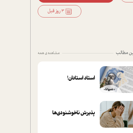
3 روز قبل
ن مطالب
مشاهده ی همه
استاد استادان!
پذیرش ناخوشنودی‌ها