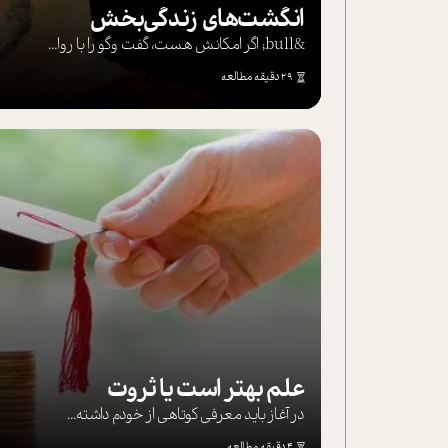
انگشت‌های‌ زندگی‌بخش
&bull; اگر امکانش هست، گفت وگو را با روا...
29 دقیقه مطالعه
علم بهتر است یا ثروت
در آغاز باید معرفی کوتاهی از خودم داشته...
4 دقیقه مطالعه