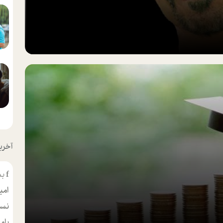
آخرین
f
بس
امی
نسر
بام
مط