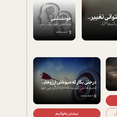
بپذير تغييرناپذير را تا بتواني تغييرش دهي!‏
خودشناسی
يم؟ آيا...
شناختن خود یک سفر است؛ سفری که از مسیره...
1 دقیقه مطالعه
د...
درختی بکار که میوه‌اش آرزوهایت باشد!
قدیم ها می گفتند: &laquo;اگر می خواهی ه...
4 دقیقه مطالعه
بیشتر بخوانیم