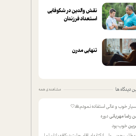
نقش والدین در شکوفا‌یی
ا‌ستعداد فرزندان‌
تنهایی مدرن
 دیدگاه ها
مشاهده ی همه
یار خوب و عالی استفاده نمودم🙏🤍
ن رضا مهربانی
دوره
ین
خوب بود
لب حوبی ولی ازکتابهای اقای حلت درکافه بازاریا مایکت میزاشتن رایگان خوب بود ولی هرکدام خلاصه شده ش تومجله از طریق سایت هم خوبه اینکه درزیر اخرصفحه گذاشته شده خب ادم خبره میره نصب میکنه میخونه ولی هرکسی گوشیش ظرفیتش نداره باتشکر