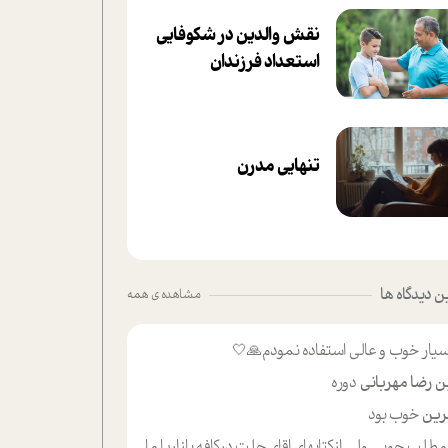
نقش والدین در شکوفا‌یی
ا‌ستعداد فرزندان‌
تنهایی مدرن
 دیدگاه ها
مشاهده ی همه
یار خوب و عالی استفاده نمودم🙏🤍
ن رضا مهربانی
دوره
ین
خوب بود
لب حوبی ولی ازکتابهای اقای حلت درکافه بازاریا مایکت میزاشتن رایگان خوب بود ولی هرکدام خلاصه شده ش تومجله از طریق سایت هم خوبه اینکه درزیر اخرصفحه گذاشته شده خب ادم خبره میره نصب میکنه میخونه ولی هرکسی گوشیش ظرفیتش نداره باتشکر