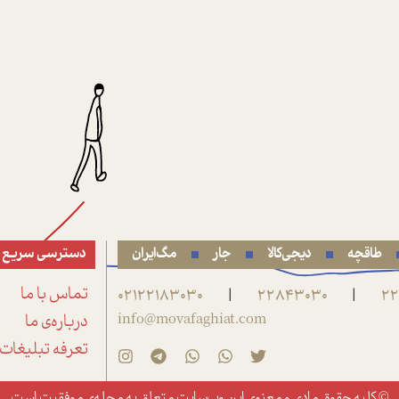
طاقچه
دیجی‌کالا
جار
مگ‌ایران
دسترسی سریع
22
22843030
02122183030
تماس با ما
|
|
info@movafaghiat.com
درباره‌ی ما
تعرفه تبلیغات
© کلیه حقوق مادی و معنوی این وب‌سایت متعلق به
مجله‌ی موفقیت
است