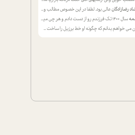
اد رضازادگان
عالی بود. لطفا در این خصوص مطالب و مثال های بیشتر ی ارایه دهید
مه
سال ۱۴۰۰ تک فرزندم رو از دست دادم و هر چی میگذره حالم بدتر میشه و دلتنگتر تنایی رو ترجیح دادم و معاشرت برام سخت شده
ی خواهم بدانم که چگونه او خط برزیل را ساخت چگونه با چه چیز هایی