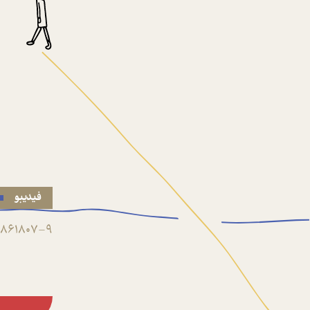
فیدیبو
861807-9