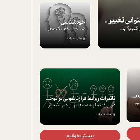
بپذير تغييرناپذير را تا بتواني تغييرش دهي!‏
خودشناسی
يم؟ آيا...
شناختن خود یک سفر است؛ سفری که از مسیره...
1 دقیقه مطالعه
موفق‌ها چگونه‌اند؟
یک در هزار!آدم ها وقتی توجه ما را به خ
تاثيرات روابط فرا‌زناشويي بر نوجوانان
6 دقیقه مطالعه
درس كه تمام شد، معلم باز هم تاکید کرد که...
بیشتر بخوانیم
3 روز قبل
بیشتر بخوانیم