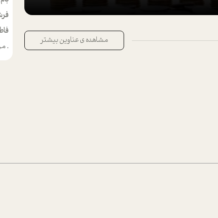
فرش
فاط
مشاهده ی عناوین بیشتر
.
من م