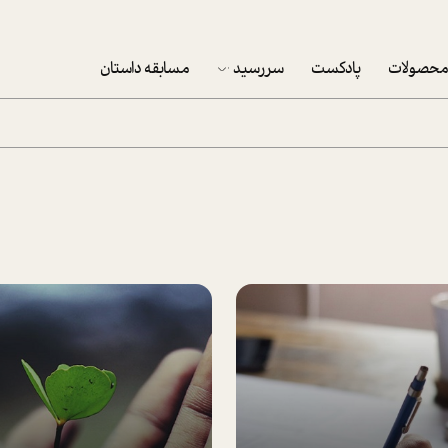
حصولات
پادکست
سررسید
مسابقه داستان
سررسید 1403
سفارش شرکتی سررسید 1403
پکيج نوروزي موفقيت
تقویم رومیزی
تقویم دیواری