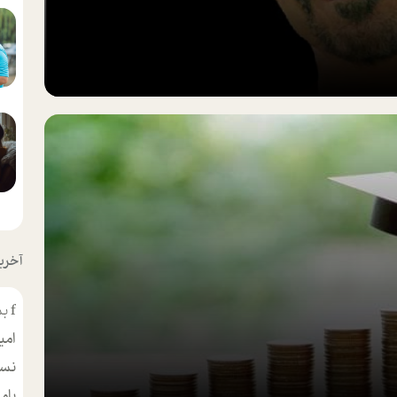
آخرین
f
بس
امی
نسر
بام
مط