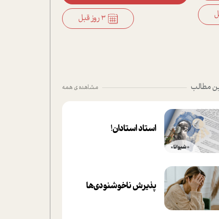
3 روز قبل
ن مطالب
مشاهده ی همه
استاد استادان!
پذیرش ناخوشنودی‌ها