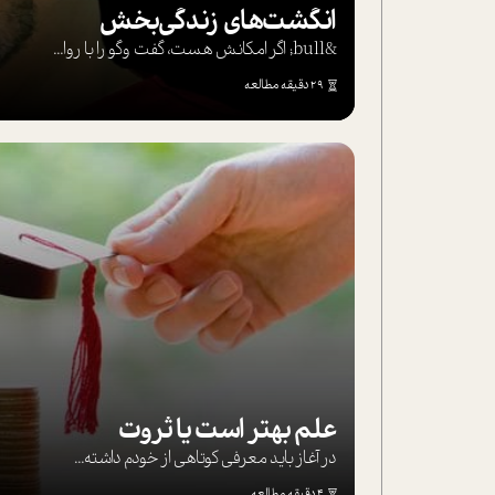
انگشت‌های‌ زندگی‌بخش
&bull; اگر امکانش هست، گفت وگو را با روا...
29 دقیقه مطالعه
علم بهتر است یا ثروت
در آغاز باید معرفی کوتاهی از خودم داشته...
4 دقیقه مطالعه