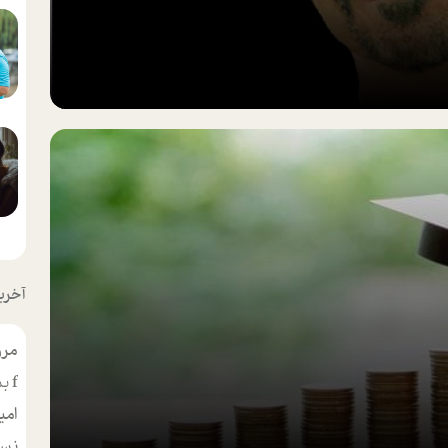
آخرین
مرو
f
بس
امی
نسر