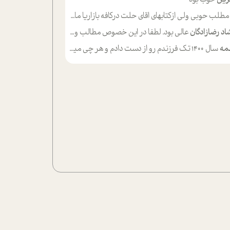
لب حوبی ولی ازکتابهای اقای حلت درکافه بازاریا مایکت میزاشتن رایگان خوب بود ولی هرکدام خلاصه شده ش تومجله از طریق سایت هم خوبه اینکه درزیر اخرصفحه گذاشته شده خب ادم خبره میره نصب میکنه میخونه ولی هرکسی گوشیش ظرفیتش نداره باتشکر
اد رضازادگان
عالی بود. لطفا در این خصوص مطالب و مثال های بیشتر ی ارایه دهید
مه
سال ۱۴۰۰ تک فرزندم رو از دست دادم و هر چی میگذره حالم بدتر میشه و دلتنگتر تنایی رو ترجیح دادم و معاشرت برام سخت شده