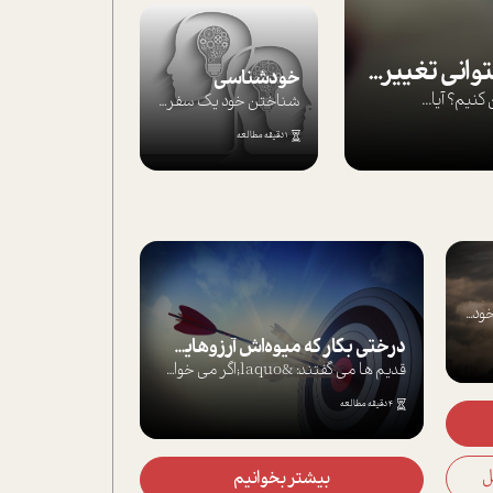
بپذير تغييرناپذير را تا بتواني تغييرش دهي!‏
خودشناسی
يم؟ آيا...
شناختن خود یک سفر است؛ سفری که از مسیره...
1 دقیقه مطالعه
د...
درختی بکار که میوه‌اش آرزوهایت باشد!
قدیم ها می گفتند: &laquo;اگر می خواهی ه...
4 دقیقه مطالعه
بیشتر بخوانیم