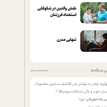
نقش والدین در شکوفا‌یی
ا‌ستعداد فرزندان‌
تنهایی مدرن
 دیدگاه ها
مشاهده ی همه
ارید
چقدر بد نوشتی هی اقتضای سنشون معصومانه این اون خلی؟نکنه تا چهل سالگی پوشکت میکردن و شیر میخوردی که به اینا میگی کودک
یار خوب و عالی استفاده نمودم🙏🤍
ن رضا مهربانی
دوره
ین
خوب بود