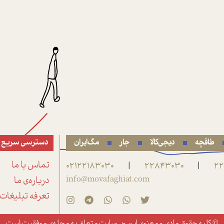
طاقچه
دیجی‌کالا
جار
مگ‌ایران
دسترسی سریع
22
22843030
02122183030
تماس با ما
|
|
info@movafaghiat.com
درباره‌ی ما
تعرفه تبلیغات
© کلیه حقوق مادی و معنوی این وب‌سایت متعلق به
مجله‌ی موفقیت
است