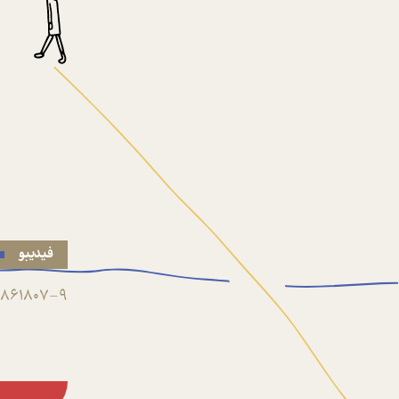
فیدیبو
861807-9