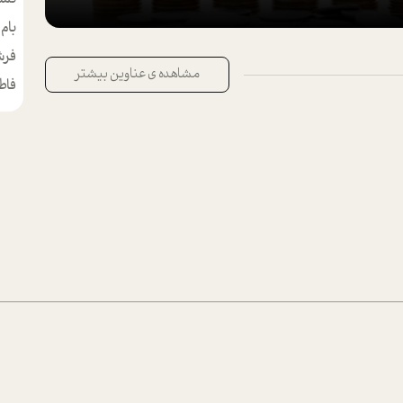
بام
مط
فرش
مشاهده ی عناوین بیشتر
فاط