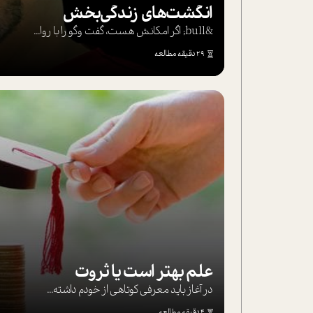
انگشت‌های‌ زندگی‌بخش
&bull; اگر امکانش هست، گفت وگو را با روا...
29 دقیقه مطالعه
علم بهتر است یا ثروت
در آغاز باید معرفی کوتاهی از خودم داشته...
4 دقیقه مطالعه