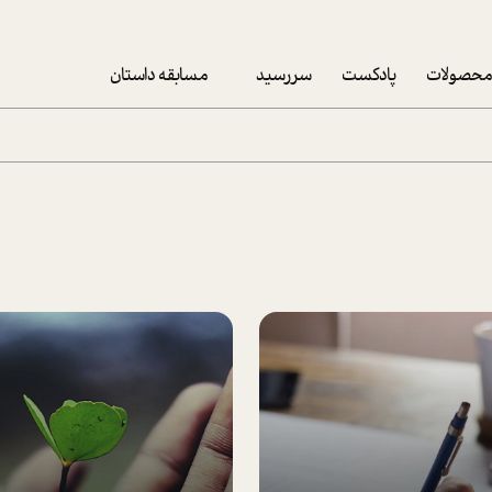
حصولات
پادکست
سررسید
مسابقه داستان
سررسید 1403
سفارش شرکتی سررسید 1403
پکيج نوروزي موفقيت
تقویم رومیزی
تقویم دیواری