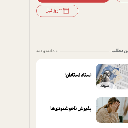
3 روز قبل
ن مطالب
مشاهده ی همه
استاد استادان!
پذیرش ناخوشنودی‌ها