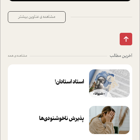
مشاهده ی عناوین بیشتر
آخرین مطالب
مشاهده ی همه
استاد استادان!
پذیرش ناخوشنودی‌ها