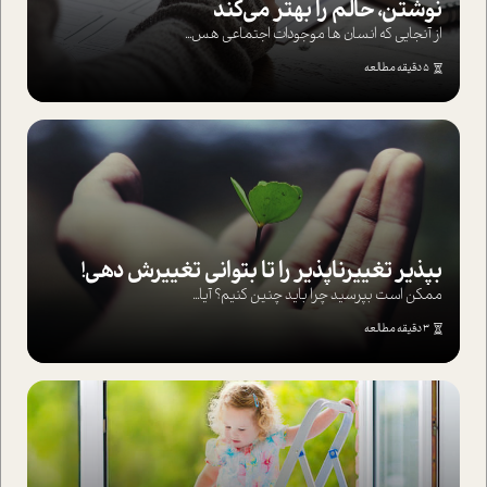
نوشتن، حالم را بهتر می‌کند
از آنجایی که انسان ها موجودات اجتماعی هس...
5 دقیقه مطالعه
بپذير تغييرناپذير را تا بتواني تغييرش دهي!‏
ممکن است بپرسيد چرا بايد چنين کنيم؟ آيا...
3 دقیقه مطالعه