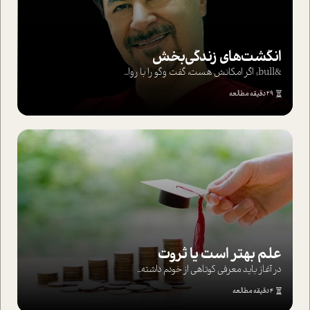
انگشت‌های‌ زندگی‌بخش
&bull; اگر امکانش هست، گفت وگو را با روا...
29 دقیقه مطالعه
علم بهتر است یا ثروت
در آغاز باید معرفی کوتاهی از خودم داشته...
4 دقیقه مطالعه