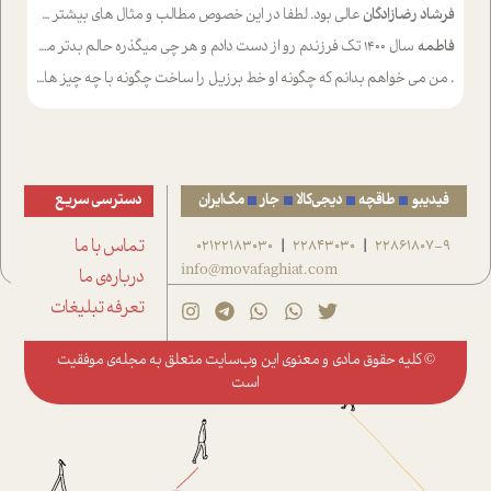
فرشاد رضازادگان
عالی بود. لطفا در این خصوص مطالب و مثال های بیشتر ی ارایه دهید
فاطمه
سال ۱۴۰۰ تک فرزندم رو از دست دادم و هر چی میگذره حالم بدتر میشه و دلتنگتر تنایی رو ترجیح دادم و معاشرت برام سخت شده
.
من می خواهم بدانم که چگونه او خط برزیل را ساخت چگونه با چه چیز هایی
فیدیبو
طاقچه
دیجی‌کالا
جار
مگ‌ایران
دسترسی سریع
22861807-9
22843030
02122183030
تماس با ما
|
|
info@movafaghiat.com
درباره‌ی ما
تعرفه تبلیغات
© کلیه حقوق مادی و معنوی این وب‌سایت متعلق به
مجله‌ی موفقیت
است