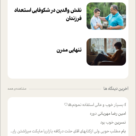
نقش والدین در شکوفا‌یی ا‌ستعداد
فرزندان‌
تنهایی مدرن
آخرین دیدگاه ها
مشاهده ی همه
f
بسیار خوب و عالی استفاده نمودم🙏🤍
امین رضا مهربانی
دوره
نسرین
خوب بود
بام
مطلب حوبی ولی ازکتابهای اقای حلت درکافه بازاریا مایکت میزاشتن رایگان خوب بود ولی هرکدام خلاصه شده ش تومجله از طریق سایت هم خوبه اینکه درزیر اخرصفحه گذاشته شده خب ادم خبره میره نصب میکنه میخونه ولی هرکسی گوشیش ظرفیتش نداره باتشکر