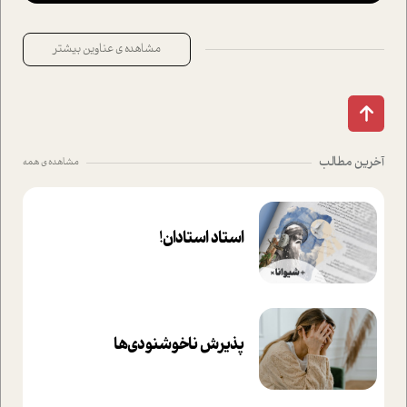
مشاهده ی عناوین بیشتر
آخرین مطالب
مشاهده ی همه
استاد استادان!
پذیرش ناخوشنودی‌ها