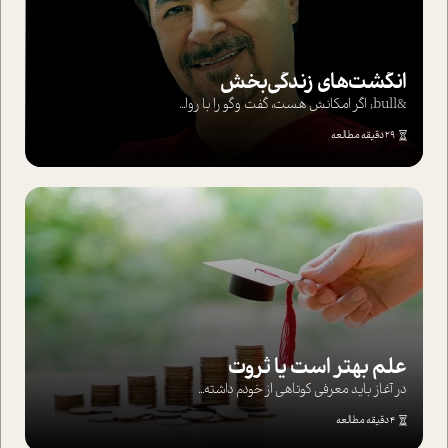
انگشت‌های‌ زندگی‌بخش
&bull; اگر امکانش هست، گفت وگو را با روا...
29 دقیقه مطالعه
علم بهتر است یا ثروت
در آغاز باید معرفی کوتاهی از خودم داشته...
4 دقیقه مطالعه