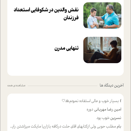
نقش والدین در شکوفا‌یی ا‌ستعداد
فرزندان‌
تنهایی مدرن
آخرین دیدگاه ها
مشاهده ی همه
f
بسیار خوب و عالی استفاده نمودم🙏🤍
امین رضا مهربانی
دوره
نسرین
خوب بود
بام
مطلب حوبی ولی ازکتابهای اقای حلت درکافه بازاریا مایکت میزاشتن رایگان خوب بود ولی هرکدام خلاصه شده ش تومجله از طریق سایت هم خوبه اینکه درزیر اخرصفحه گذاشته شده خب ادم خبره میره نصب میکنه میخونه ولی هرکسی گوشیش ظرفیتش نداره باتشکر