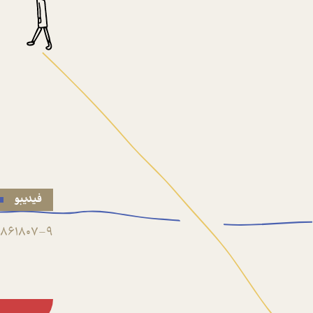
فیدیبو
861807-9