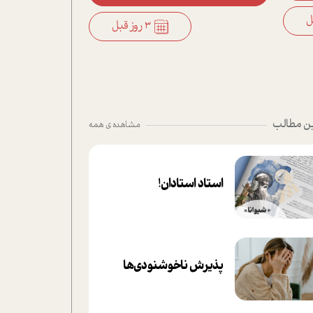
3 روز قبل
ن مطالب
مشاهده ی همه
استاد استادان!
پذیرش ناخوشنودی‌ها