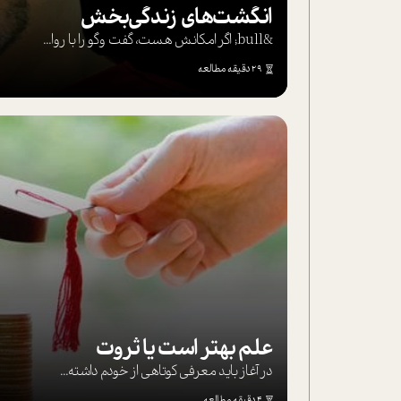
انگشت‌های‌ زندگی‌بخش
&bull; اگر امکانش هست، گفت وگو را با روا...
29 دقیقه مطالعه
علم بهتر است یا ثروت
در آغاز باید معرفی کوتاهی از خودم داشته...
4 دقیقه مطالعه