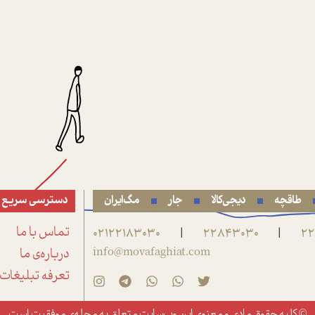
طاقچه
دیجی‌کالا
جار
مگ‌ایران
دسترسی سریع
22
22843030
02122183030
تماس با ما
|
|
info@movafaghiat.com
درباره‌ی ما
تعرفه تبلیغات
© کلیه حقوق مادی و معنوی این وب‌سایت متعلق به
مجله‌ی موفقیت
است