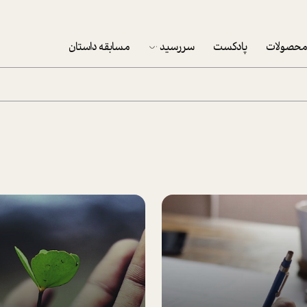
حصولات
پادکست
سررسید
مسابقه داستان
سررسید 1403
سفارش شرکتی سررسید 1403
پکيج نوروزي موفقيت
تقویم رومیزی
تقویم دیواری