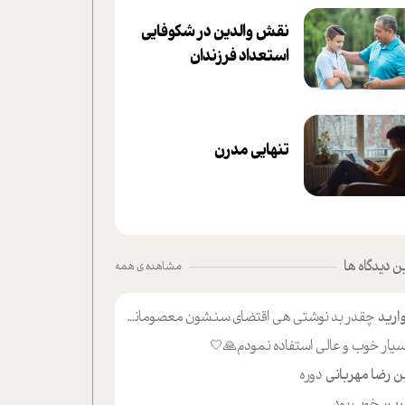
نقش والدین در شکوفا‌یی
ا‌ستعداد فرزندان‌
تنهایی مدرن
 دیدگاه ها
مشاهده ی همه
ارید
چقدر بد نوشتی هی اقتضای سنشون معصومانه این اون خلی؟نکنه تا چهل سالگی پوشکت میکردن و شیر میخوردی که به اینا میگی کودک
یار خوب و عالی استفاده نمودم🙏🤍
ن رضا مهربانی
دوره
ین
خوب بود