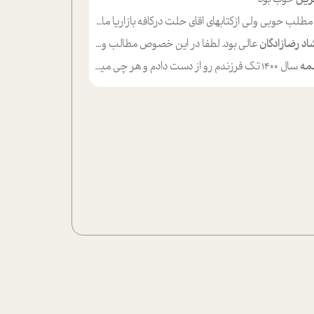
لب حوبی ولی ازکتابهای اقای حلت درکافه بازاریا مایکت میزاشتن رایگان خوب بود ولی هرکدام خلاصه شده ش تومجله از طریق سایت هم خوبه اینکه درزیر اخرصفحه گذاشته شده خب ادم خبره میره نصب میکنه میخونه ولی هرکسی گوشیش ظرفیتش نداره باتشکر
اد رضازادگان
عالی بود. لطفا در این خصوص مطالب و مثال های بیشتر ی ارایه دهید
مه
سال ۱۴۰۰ تک فرزندم رو از دست دادم و هر چی میگذره حالم بدتر میشه و دلتنگتر تنایی رو ترجیح دادم و معاشرت برام سخت شده