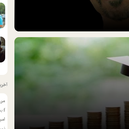
آخرین
مرو
f
بس
امی
نسر