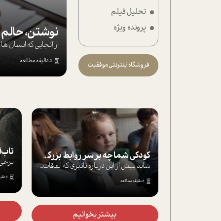
تحلیل فیلم
تحلیل فیلم
پرونده ویژه
شیوانا
نوشتن، حالم ر
از آنجایی که انسان 
داستان
5 دقیقه مطالعه
فروشگاه اینترنتی موفقیت
تاب‌آوری در زم
کودکی شما چه بر سر روابط بزرگسالی‌تان می‌آورد؟
آیا تابه حال به دلیل تحمل استرس و اضطراب...
شاید پیش از این درباره تاثیری که اتفاقات...
6 دقیقه مطالعه
8 دقیقه مطالعه
بیشتر
بیشتر بخوانیم