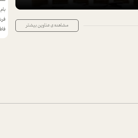
بام
مط
فرش
مشاهده ی عناوین بیشتر
فاط