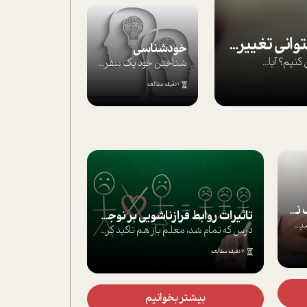
بپذير تغييرناپذير را تا بتواني تغييرش دهي!‏
خودشناسی
يم؟ آيا...
شناختن خود یک سفر است؛ سفری که از مسیره...
1 دقیقه مطالعه
موفق‌ها چگونه‌اند؟
یک در هزار!آدم ها وقتی توجه ما ر
تاثيرات روابط فرا‌زناشويي بر نوجوانان
6 دقیقه مطالعه
درس كه تمام شد، معلم باز هم تاکید کرد که...
7 دقیقه مطالعه
بیشتر بخوانیم
3 روز قبل
بیشتر بخوانیم