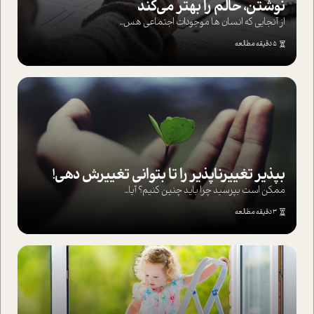
نوشتن، حالم را بهتر می‌کند
از آنجایی که انسان ها موجودات اجتماعی هس...
5 دقیقه مطالعه
بپذير تغييرناپذير را تا بتواني تغييرش دهي!‏
ممکن است بپرسيد چرا بايد چنين کنيم؟ آيا...
3 دقیقه مطالعه