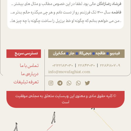
فرشاد رضازادگان
عالی بود. لطفا در این خصوص مطالب و مثال های بیشتر ی ارایه دهید
فاطمه
سال ۱۴۰۰ تک فرزندم رو از دست دادم و هر چی میگذره حالم بدتر میشه و دلتنگتر تنایی رو ترجیح دادم و معاشرت برام سخت شده
.
من می خواهم بدانم که چگونه او خط برزیل را ساخت چگونه با چه چیز هایی
فیدیبو
طاقچه
دیجی‌کالا
جار
مگ‌ایران
دسترسی سریع
22861807-9
22843030
02122183030
تماس با ما
|
|
info@movafaghiat.com
درباره‌ی ما
تعرفه تبلیغات
© کلیه حقوق مادی و معنوی این وب‌سایت متعلق به
مجله‌ی موفقیت
است