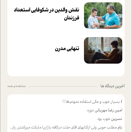
نقش والدین در شکوفا‌یی ا‌ستعداد
فرزندان‌
تنهایی مدرن
آخرین دیدگاه ها
مشاهده ی همه
f
بسیار خوب و عالی استفاده نمودم🙏🤍
امین رضا مهربانی
دوره
نسرین
خوب بود
بام
مطلب حوبی ولی ازکتابهای اقای حلت درکافه بازاریا مایکت میزاشتن رایگان خوب بود ولی هرکدام خلاصه شده ش تومجله از طریق سایت هم خوبه اینکه درزیر اخرصفحه گذاشته شده خب ادم خبره میره نصب میکنه میخونه ولی هرکسی گوشیش ظرفیتش نداره باتشکر