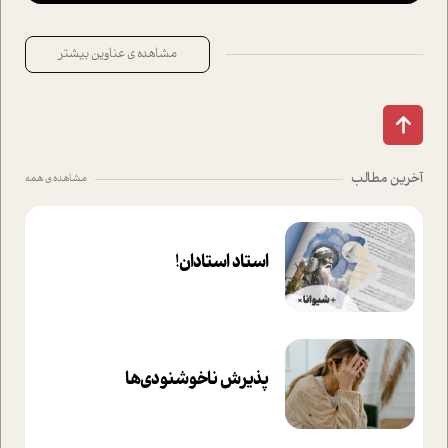
مشاهده ی عناوین بیشتر
آخرین مطالب
مشاهده ی همه
استاد استادان!
پذیرش ناخوشنودی‌ها