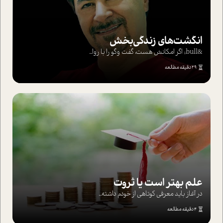
انگشت‌های‌ زندگی‌بخش
&bull; اگر امکانش هست، گفت وگو را با روا...
29 دقیقه مطالعه
علم بهتر است یا ثروت
در آغاز باید معرفی کوتاهی از خودم داشته...
4 دقیقه مطالعه