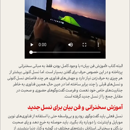
البته کتاب «آموزش فن بيان» با وجود کامل بودن، فقط به مباني سخنراني
پرداخته و در اين خصوص حرف براي گفتن بسيار است. اما نسل کنوني بيشتر از
هر چيزي به حرف‌زدن نياز دارد و جهش‌هاي فناوري، هر چند فاصله‌ي نسل کنوني
و نسل‌هاي قبلي را چند برابر ساخته، اما در عين حال، همين فناوري به خاطر
جذابيت‌هاي خاص خود نعمت و فرصت گفت‌وگوهاي حضوري و صحبت در
مقابل جمع را از نسل جديد گرفته است.
آموزش سخنراني و فن بيان براي نسل جديد
نسل فعلي بايد گفت‌وگوي رودرو و بي‌واسطه حتي با استفاده از فناوري‌هاي نوين
موبايل و اينترنت را دوباره ياد بگيرد. بايد حوصله به خرج دهد و پاي صحبت
بزرگان و سخنراني استادان رشته‌هاي مختلف در گوشه و کنار دنيا بنشيند. از