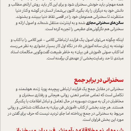
همه مهم‌تر، بايد خودش سخنران شود و براي اين کار بايد روش ارائه‌ي مطالب و
دانش خود به ديگران را ياد بگيرد. اکنون بي‌شمار انسان در گوشه و کنار دنيا
منتظرند تا سخنراني همنوعان خود را در اقصي نقاط دنيا ببينند و بشنوند.
سالن‌هاي سخنراني مجازي
شده و به اينترنت منتقل شده‌اند و اصول ارائه و
سخنراني هم دگرگوني‌هاي عظيمي را تجربه کرده است.
اينکه چگونه مي‌توان اصول يک فرآيند ارتباطاتي کلامي - غير کلامي را با کتاب و
نوشته به زبان ساده آموزش داد در نگاه اول کار بسيار دشواري به نظر مي‌رسد،
اما کتاب صوتي «آموزش فن بيان» به خاطر طبيعت گفت‌وگويي مکالمات استاد
مبتدي تا حد رضايت‌بخشي از عهده‌ي آن برآمده است.
سخنراني در برابر جمع
سخنراني در مقابل جمع يک فرآيند ارتباطي پيچيده، پويا، زنده، هوشمند و
تکاملي است که تمامي عناصر ذهني، رواني، هيجاني و رفتاري سخنران و
مخاطبان در آن به صورت دوسويه در حال تعامل و تبادل اطلاعات با يکديگر
هستند. هر چند بخشي از کتاب «آموزش فن بيان» به مشکلات شناختي و رواني
مربوط به سخنراني در جمع پرداخته، اما جاي ترديد نيست که حرف براي گفتن در
مورد اين بخش فراوان است.