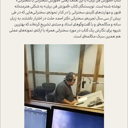
کتاب «آموزش فن بيان» با اين هدف، يعني «آموزش سخنراني با سخنراني»
نوشته شده است. نويسندگان کتاب «آموزش فن بيان» به شکلي هنرمندانه
فنون و مهارت‌هاي کليدي سخنراني را در کنار نمونه‌ي سخنراني‌هايي که در طي
بيش از سي سال تجربه‌ي سخنراني دکتر احمد حلت در اختيار داشتند، به زبان
ساده و مکالمه‌اي و با گفت‌وگوهاي استاد و مبتدي تشريح کرده‌اند که بهترين
شيوه براي نگارش يک کتاب در مورد سخنراني همراه با ارائه‌ي نمونه‌هاي عملي
هم همين سبک مکالمه‌اي است.