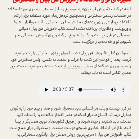
شيوه اي نو و خلاقانه د رآموزش فن بيان و سخنراني
البته در کتاب «آموزش فن بيان» به موضوع وسايل سمعي و بصري مورد استفاده
در جلسات رسمي سخنراني و همچنين نرم‌افزارهاي مورد استفاده براي ارائه‌ي
اطلاعات پردازشي روي پرده‌هاي نمايش سالن سخنراني مانند نرم‌افزار معروف
پاور‌پوينت و نظاير آن پرداخته نشده است. کتاب «آموزش فن بيان» مباني
سخنراني در قرن بيست و يک را تشريح مي‌کند و براي آموزش سخنراني هم
شيوه‌ي نو و خلاقانه‌اي را برگزيده است.
با خواندن کتاب «آموزش فن بيان» شما اصول پايه‌اي سخنراني را ياد خواهيد
گرفت. بعد از خواندن اين کتاب، با جرات و اعتماد به نفس، اولين سخنراني خود
را ضبط و روي شبکه‌هاي صوتي و ويديويي اينترنت منتشر خواهيد ساخت. اين
همان اتفاقي است که بايد بيفتد.
در قرن بيست و يک، هر انساني بايد سخنران شود و صدا و پيام خود را به گوش
ديگران برساند. انسان‌ها براي اينکه در عصر انفجار اطلاعات و ارتباطات تنها
نمانند، بايد شنيده و ديده شوند و از طريق فناوري‌هاي نوين همديگر را پيدا
کنند. آغاز اين ارتباط يادگيري شيوه‌ي درست صحبت و سخنراني براي جمع است.
کتاب «آموزش فن بيان» سريع‌ترين روش ممکن براي يادگيري سخنراني به