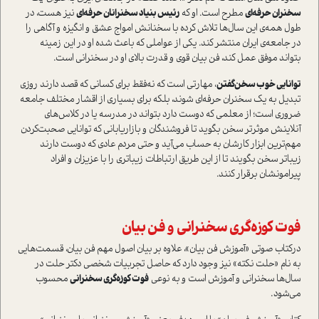
سخنران حرفه‌اي
مطرح است. او که
رئيس بنياد سخنرانان حرفه‌اي
نيز هست، در
طول همه‌ي اين سال‌ها تلاش کرده با سخنانش امواج عشق و انگيزه و آگاهي را
در جامعه‌ي ايران منتشر کند. يکي از عواملي که باعث شده او در اين زمينه
بتواند موفق‌ عمل کند، فن بيان قوي و قدرت بالاي او در سخنراني است.
توانايي خوب سخن‌گفتن
، مهارتي است که نه‌فقط براي کساني که قصد دارند روزي
تبديل به يک سخنران حرفه‌اي شوند، بلکه براي بسياري از اقشار مختلف جامعه
ضروري است؛ از معلمي که دوست دارد بتواند در مدرسه يا در کلاس‌هاي
آنلاينش موثرتر سخن بگويد تا فروشندگان و بازارياباني که توانايي صحبت‌کردن
مهم‌ترين ابزار کارشان به حساب مي‌آيد و حتي مردم عادي که دوست دارند
زيباتر سخن بگويند تا از اين طريق ارتباطات زيباتري را با عزيزان و افراد
پيرامونشان برقرار کنند.
فوت کوزه‌گري سخنراني و فن بيان
درکتاب صوتي «آموزش فن بيان»، علاوه بر بيان اصول مهم فن بيان، قسمت‌هايي
به نام «حلت نکته» نيز وجود دارد که حاصل تجربيات شخصي دکتر حلت در
سال‌ها سخنراني و آموزش است و به نوعي
فوت کوزه‌گري سخنراني
محسوب
مي‌شود.