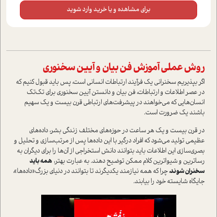
برای مشاهده و یا خرید وارد شوید
روش عملي آموزش فن بيان و آيين سخنوري
اگر بپذيريم سخنراني يک فرآيند ارتباطات انساني است، پس بايد قبول کنيم که
در عصر اطلاعات و ارتباطات، فن بيان و دانستن آيين سخنوري براي تک‌تک
انسان‌هايي که مي‌خواهند در پيشرفت‌هاي ارتباطي قرن بيست و يک سهيم
باشند يک ضرورت است.
در قرن بيست و يک هر ساعت در حوزه‌هاي مختلف زندگي بشر، داده‌هاي
عظيمي توليد مي‌شود که افراد درگير با اين داده‌ها پس از مرتب‌سازي و تحليل و
بصري‌سازي اين اطلاعات بايد بتوانند دانش استخراجي از آن‌ها را براي ديگران به
رساترين و شيواترين کلام ممکن توضيح دهند. به عبارت بهتر،
همه بايد
سخنران شوند،
چرا که همه نيازمند يکديگرند تا بتوانند در دنياي بزرگ«داده‌ها»،
جايگاه شايسته خود را بيابند.