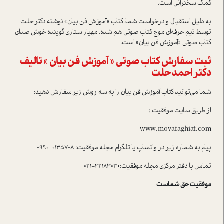
کمک سخنراني است.
به دليل استقبال و درخواست شما، کتاب «آموزش فن بيان» نوشته دکتر حلت
توسط تيم حرفه‌اي موج کتاب صوتي هم شده. مهيار ستاري گوينده خوش صداي
کتاب صوتي «آموزش فن بيان» است.
ثبت سفارش کتاب صوتي « آموزش فن بيان » تاليف
دکتر احمد حلت
شما مي‌توانيد کتاب آموزش فن بيان را به سه روش زير سفارش دهيد:
از طريق سايت موفقيت :
www.movafaghiat.com
پيام به شماره زير در واتساپ يا تلگرام مجله موفقيت: 0135708-0990
تماس با دفتر مرکزي مجله موفقيت:22183030-021
موفقيت حق شماست