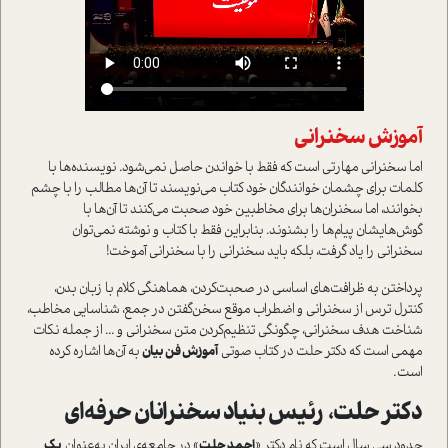
آموزش سخنراني
اما سخنراني مهارتي است که فقط با خواندن حاصل نمي‌شود. نويسنده‌ها با
کلمات براي چشمان خوانندگان خود کتاب مي‌نويسند تا آن‌ها مطالب را با چشم
بخوانند، اما سخنران‌ها براي مخاطبين خود صحبت مي‌کنند تا آن‌ها با
گوش‌هايشان پيام‌ها را بشنوند. بنابراين فقط با کتاب و نوشته نمي‌توان
سخنراني را ياد گرفت، بلکه بايد سخنراني را با سخنراني آموخت!
پرداختن به ظرافت‌هاي اساسي در صحبت‌کردن، هماهنگي کلام با زبان بدن،
کنترل ترس از سخنراني و اضطراب موقع سخن‌گفتن در جمع، شناسايي مخاطب،
شناخت هدف سخنراني، چگونگي تنظيم‌کردن متن سخنراني و ... از جمله نکات
مهمي است که دکتر حلت در کتاب صوتي
آموزش فن بيان
به آن‌ها اشاره کرده
است.
دکتر حلت، رئيس بنياد سخنرانان حرفه‌اي
حدود سي سال است که نام دکتر «
احمد حلت
» در جامعه‌ي ايران به‌عنوان
يک