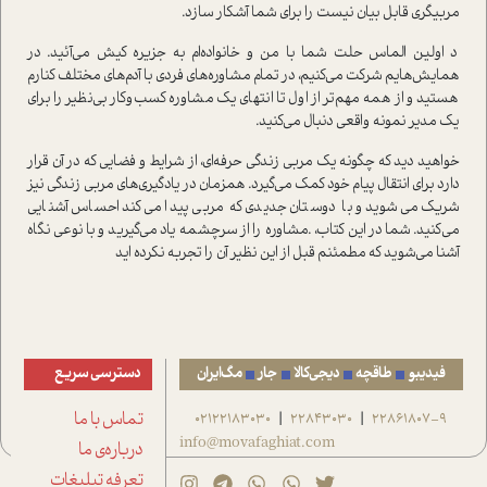
مربيگري قابل بيان نيست را براي شما آشکار سازد.
د اولين الماس حلت شما با من و خانواده‌ام به جزيره کيش مي‌آئيد. در
همايش‌هايم شرکت مي‌کنيم، در تمام مشاوره‌هاي فردي با آدم‌هاي مختلف کنارم
هستيد و از همه مهم‌تر از اول تا انتهاي يک مشاوره کسب‌وکار بي‌نظير را براي
يک مدير نمونه واقعي دنبال مي‌کنيد.
خواهيد ديد که چگونه يک مربي زندگي حرفه‌اي، از شرايط و فضايي که در آن قرار
دارد براي انتقال پيام خود کمک مي‌گيرد. همزمان در يادگيري‌هاي مربي زندگي نيز
شريک مي‌شويد و با دوستان جديدي که مربي پيدا مي‌کند احساس آشنايي
مي‌کنيد. شما در اين کتاب، .مشاوره را از سرچشمه ياد مي‌گيريد و با نوعي نگاه
آشنا مي‌شويد که مطمئنم قبل از اين نظير آن را تجربه نکرده ايد
فیدیبو
طاقچه
دیجی‌کالا
جار
مگ‌ایران
دسترسی سریع
22861807-9
22843030
02122183030
تماس با ما
|
|
info@movafaghiat.com
درباره‌ی ما
تعرفه تبلیغات