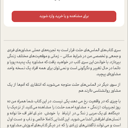
برای مشاهده و یا خرید وارد شوید
سري کتاب‌هاي الماس‌هاي حلت قرار است به تجربه­‌هاي عملي مشاور‌هاي فردي
و جمعي و تخصصي من در شرايط مکاني - زماني و موقعيت‌هاي مختلف زندگي
بپردازد. با خواندن اين سري کتب در خواهيد يافت که مشاوره يک پديده پويا و
دائما در حال تغيير و دگرگوني است و نمي‌توان براي همه افراد يک نسخه واحد
مشاوره‌اي پيچيد.
از سوي ديگر در الماس‌هاي حلت متوجه مي‌شويد که انتظاري که آدم‌ها از يک
مشاور روانشناسي داارند هم
با چيزي که در واقعيت رخ مي دهد، يکي نيست. در اين کتاب شما همراه من ده
روز تجربيات (زندگي + مشاوره احمد حلت) را مشاهده مي‌کنيد. از نزديک با
ديدگاه‌هاي يک مربي زندگي در ارتباط با خودش، دنياي اطراف، خانواده و
انسان‌هاي اطرافش آشنا مي‌شويد. اين آشنايي کاملا خالص و ناب و دست اول
است و مي‌تواند ناگفتني‌هاي زيادي را که در ديگر کتاب‌هاي آموزش مشاوره و