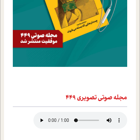
مجله صوتي تصويري 449