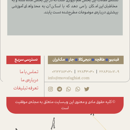
کننده‌ی مقالات این بخش هم کیوآری است که در این بخش آماده شده و به
مخاطبان این امکان را می دهد که با اسکن آن، به محتواهای آموزشی
بیشتری درباره‌ی موضوعات مطرح‌شده دست یابند.
فیدیبو
طاقچه
دیجی‌کالا
جار
مگ‌ایران
دسترسی سریع
22861807-9
22843030
02122183030
تماس با ما
|
|
info@movafaghiat.com
درباره‌ی ما
تعرفه تبلیغات
© کلیه حقوق مادی و معنوی این وب‌سایت متعلق به
مجله‌ی موفقیت
است