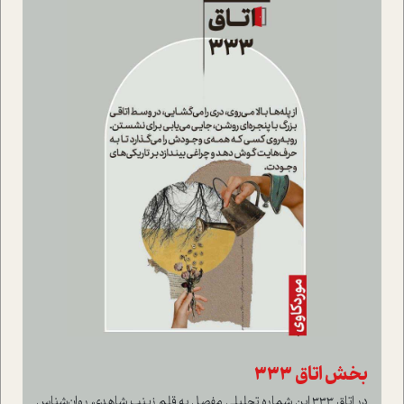
بخش اتاق 333
در اتاق 333 این شماره تحلیلی مفصل به قلم زینب شاهدی، روان‌شناس