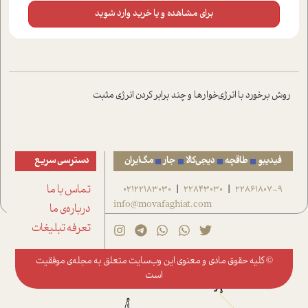
برای مشاهده و یا خرید وارد شوید
روش برخورد با انرژي‌خوارها و چند برابر کردن انرژي مثبت
فیدیبو
طاقچه
دیجی‌کالا
جار
مگ‌ایران
دسترسی سریع
22861807-9
22843030
02122183030
تماس با ما
|
|
info@movafaghiat.com
درباره‌ی ما
تعرفه تبلیغات
© کلیه حقوق مادی و معنوی این وب‌سایت متعلق به
مجله‌ی موفقیت
است