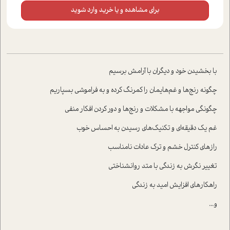
برای مشاهده و یا خرید وارد شوید
با بخشيدن خود و ديگران با آرامش برسيم
چگونه رنج‌ها و غم‌هايمان را کمرنگ کرده و به فراموشي بسپاريم
چگونگي مواجهه با مشکلات و رنج‌ها و دور کردن افکار منفي
غم يک دقيقه‌اي و تکنيک‌هاي رسيدن به احساس خوب
رازهاي کنترل خشم و ترک عادات نامناسب
تغيير نگرش به زندگي با متد روانشناختي
راهکارهاي افزايش اميد به زندگي
و...