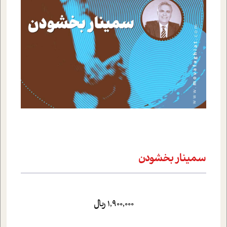
سمينار بخشودن
1,900,000 ریال