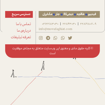
فیدیبو
طاقچه
دیجی‌کالا
جار
مگ‌ایران
دسترسی سریع
22861807-9
22843030
02122183030
تماس با ما
|
|
info@movafaghiat.com
درباره‌ی ما
تعرفه تبلیغات
© کلیه حقوق مادی و معنوی این وب‌سایت متعلق به
مجله‌ی موفقیت
است