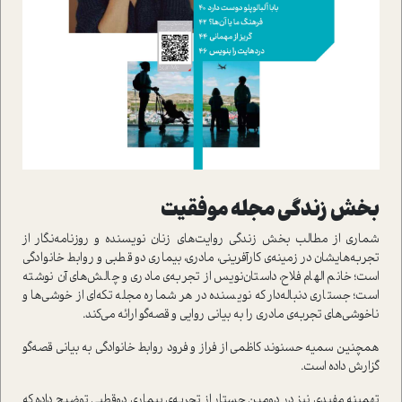
بخش زندگي مجله موفقيت
شماري از مطالب بخش زندگي روايت‌هاي زنان نويسنده و روزنامه‌نگار از
تجربه‌هايشان در زمينه‌ي کارآفريني، مادري، بيماري دو قطبي و روابط خانوادگي
است؛ خانم‌ الهام فلاح، داستان‌نويس از تجربه‌ي مادري و چالش‌هاي آن نوشته
است؛ جستاري دنباله‌دار که نويسنده در هر شماره مجله تکه‌اي از خوشي‌ها و
ناخوشي‌هاي تجربه‌ي مادري را به بياني روايي و قصه‌گو ارائه مي‌کند.
همچنين سميه حسنوند کاظمي از فراز و فرود روابط خانوادگي به بياني قصه‌گو
گزارش داده است.
تهمينه مفيدي نيز در دومين جستار از تجربه‌ي بيماري دوقطبي توضيح داده که