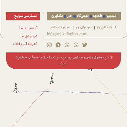
فیدیبو
طاقچه
دیجی‌کالا
جار
مگ‌ایران
دسترسی سریع
22861807-9
22843030
02122183030
تماس با ما
|
|
info@movafaghiat.com
درباره‌ی ما
تعرفه تبلیغات
© کلیه حقوق مادی و معنوی این وب‌سایت متعلق به
مجله‌ی موفقیت
است