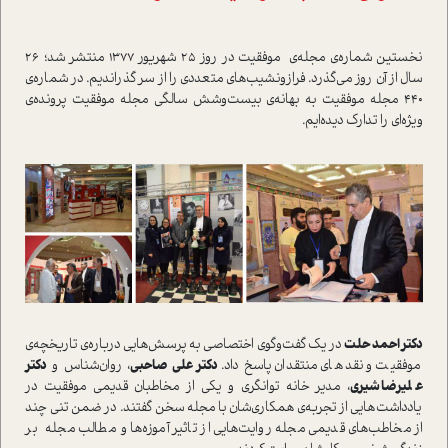
نخستين شماره‌ي مجله‌ي موفقيت در روز 25 شهريور 1377 منتشر شد؛ 26
سال از آن روز مي‌گذرد. فراز‌و‌نشيب‌هاي متعددي را از سر گذرانديم. در شماره‌ي
440 مجله موفقيت به بهانه‌ي بيست‌و‌شش سالگي مجله موفقيت پرونده‌ي
ويژه‌اي را تدارک ديده‌ايم.
دکتر احمد حلت
در يک گفت‌و‌گوي اختصاصي به پرسش‌هايي درباره‌ي تاريخچه‌ي
موفقيت و نقد‌هاي منتقدان پاسخ داد.
دکتر علي صاحبي
، روان‌شناس و
دکتر
عليرضا شيري
، مدير خانه توانگري و يکي از مخاطبان قديمي موفقيت در
يادداشت‌هايي از تجربه‌ي همکاري‌شان با مجله سخن گفتند. در ضمن تني چند
از مخاطب‌هاي قديمي مجله روايت‌هايي از تاثير آموزه‌ها و مطالب مجله بر