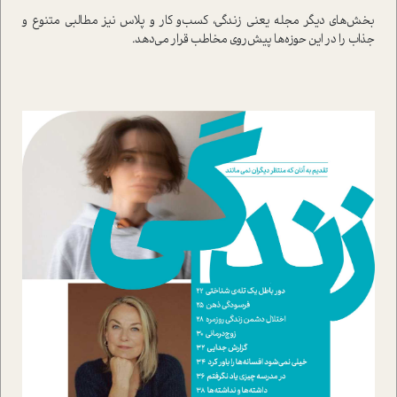
بخش‌هاي ديگر مجله يعني زندگي، کسب‌و کار و پلاس نيز مطالبي متنوع و
جذاب را در اين حوزه‌ها پيش‌روي مخاطب قرار مي‌دهد.