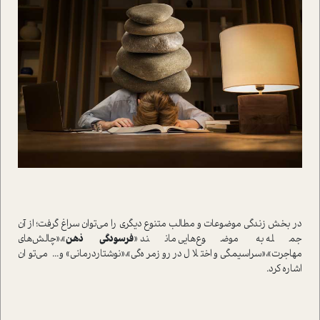
در بخش زندگي موضوعات و مطالب متنوع ديگري را مي‌توان سراغ گرفت؛ از آن
جمله به موضوع‌هايي مانند «
فرسودگي ذهن
»،«چالش‌هاي
مهاجرت»،«سراسيمگي و اختلال در روزمره‌گي»،«نوشتاردرماني» و... مي‌توان
اشاره کرد.