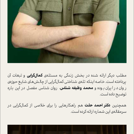
مطلب ديگر ارائه شده در بخش زندگي به مسئله‌ي
کمال‌گرايي
و تبعات آن
پرداخته است. خاصه اينکه تله‌ي ‌شناختي کمال‌گرايي از چالش‌هاي شايع حوزه‌ي
روان در ايران بوده و
محمد وظيفه شناس
، روان شناس مفصل در اين باره
توضيح داده است.
همچنين
دکتر احمد حلت
هم راهکارهايي را براي خلاصي از کمال‌گرايي در
سرمقاله‌ي اين شماره ارائه کرده است.