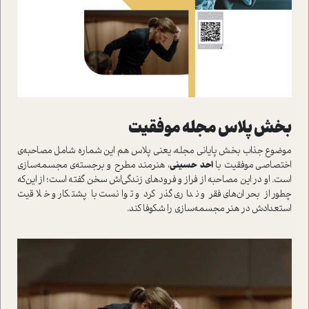
بخش پلاس مجله موفقيت
موضوع جذاب بخش پاياني مجله، يعني پلاس هم اين شماره شامل مصاحبه‌ي
اختصاصي موفقيت با
احد
حسيني
، هنرمند مطرح و برجسته‌ي مجسمه‌سازي
است. او در اين مصاحبه از فراز و فرودهاي زندگي‌اش سخن گفته است؛ از اين‌که
چطور از بحران‌هاي فقر و نداري گذر کرد و توانست با پشتکار و خلاقيت
استعدادش در هنر مجسمه‌سازي را شکوفا کند.