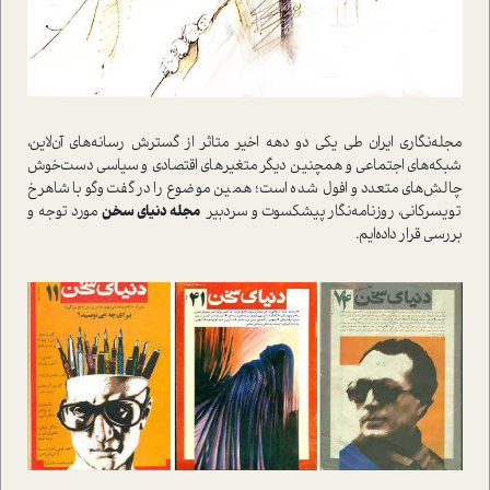
مجله‌نگاري ايران طي يکي دو دهه اخير متاثر از گسترش رسانه‌هاي آن‌لاين،
شبکه‌هاي اجتماعي و همچنين ديگر متغير‌هاي اقتصادي و سياسي دست‌خوش
چالش‌هاي متعدد و افول شده است؛ همين موضوع را در گفت‌وگو با شاهرخ
تويسرکاني، روزنامه‌نگار پيشکسوت و سردبير
مجله دنياي سخن
مورد توجه و
بررسي قرار داده‌ايم.