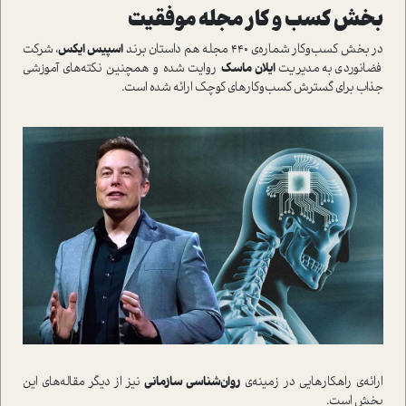
بخش کسب و کار مجله موفقيت
در بخش کسب‌وکار شماره‌ي 440 مجله هم داستان برند
اسپيس ايکس
، شرکت
فضانوردي به مديريت
ايلان ماسک
روايت شده و همچنين نکته‌هاي آموزشي
جذاب براي گسترش کسب‌وکارهاي کوچک ارائه شده است.
ارائه‌ي راهکارهايي در زمينه‌ي
روان‌شناسي سازماني
نيز از ديگر مقاله‌هاي اين
بخش است.