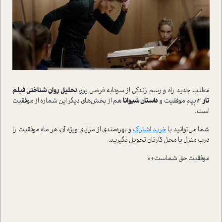
مطلب جديد راه و رسم زندگي از سودابه فرضي پور،
تحليل روان شناختي فيلم
تار
12پيام موفقيت و
داستان شيوانا
هم از بخش‌هاي ديگر اين شماره از موفقيت
است.
شما مي‌توانيد با
خريد اشتراک
و بهره‌مندي از مزاياي ويژه آن، هر ماه موفقيت را
درب منزل يا محل کارتان تحويل بگيريد.
موفقيت حق شماست+×