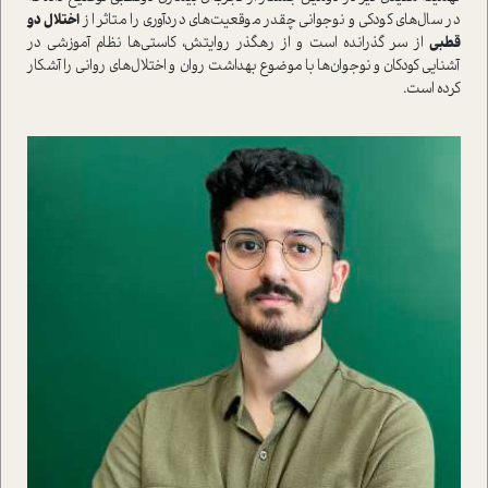
در سال‌هاي کودکي و نوجواني چقدر موقعيت‌هاي دردآوري را متاثر از
اختلال دو
قطبي
از سر گذرانده است و از رهگذر روايتش، کاستي‌ها نظام آموزشي در
آشنايي کودکان و نوجوان‌ها با موضوع بهداشت روان و اختلال‌هاي رواني را آشکار
کرده است.