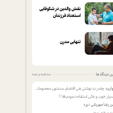
نقش والدین در شکوفا‌یی
ا‌ستعداد فرزندان‌
تنهایی مدرن
 دیدگاه ها
مشاهده ی همه
ارید
چقدر بد نوشتی هی اقتضای سنشون معصومانه این اون خلی؟نکنه تا چهل سالگی پوشکت میکردن و شیر میخوردی که به اینا میگی کودک
یار خوب و عالی استفاده نمودم🙏🤍
ن رضا مهربانی
دوره
ین
خوب بود