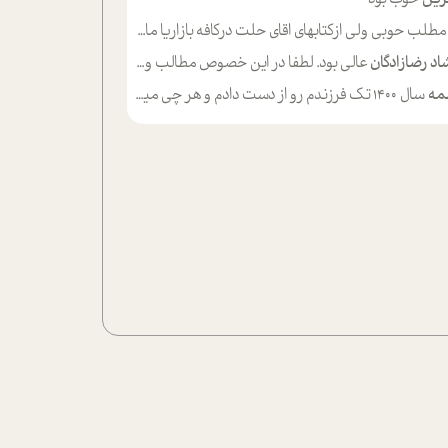
لب حوبی ولی ازکتابهای اقای حلت درکافه بازاریا مایکت میزاشتن رایگان خوب بود ولی هرکدام خلاصه شده ش تومجله از طریق سایت هم خوبه اینکه درزیر اخرصفحه گذاشته شده خب ادم خبره میره نصب میکنه میخونه ولی هرکسی گوشیش ظرفیتش نداره باتشکر
اد رضازادگان
عالی بود. لطفا در این خصوص مطالب و مثال های بیشتر ی ارایه دهید
مه
سال ۱۴۰۰ تک فرزندم رو از دست دادم و هر چی میگذره حالم بدتر میشه و دلتنگتر تنایی رو ترجیح دادم و معاشرت برام سخت شده