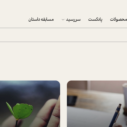
حصولات
پادکست
سررسید
مسابقه داستان
سررسید 1403
سفارش شرکتی سررسید 1403
پکيج نوروزي موفقيت
تقویم رومیزی
تقویم دیواری