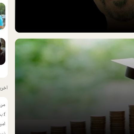
آخرین
مرو
f
بس
امی
نسر