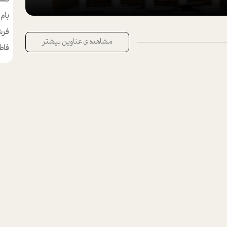
بام
مط
فرش
مشاهده ی عناوین بیشتر
فاط