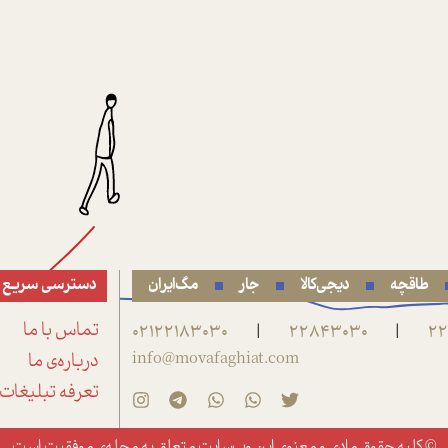
طاقچه
دیجی‌کالا
جار
مگ‌ایران
دسترسی سریع
22
22843030
02122183030
تماس با ما
|
|
info@movafaghiat.com
درباره‌ی ما
تعرفه تبلیغات
© کلیه حقوق مادی و معنوی این وب‌سایت متعلق به
مجله‌ی موفقیت
است