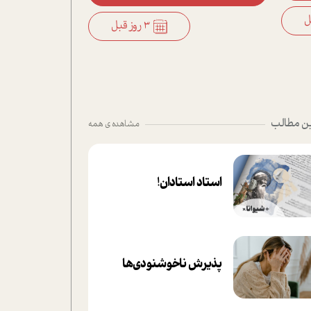
3 روز قبل
ن مطالب
مشاهده ی همه
استاد استادان!
پذیرش ناخوشنودی‌ها