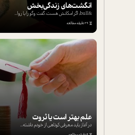
انگشت‌های‌ زندگی‌بخش
&bull; اگر امکانش هست، گفت وگو را با روا...
29 دقیقه مطالعه
علم بهتر است یا ثروت
در آغاز باید معرفی کوتاهی از خودم داشته...
4 دقیقه مطالعه