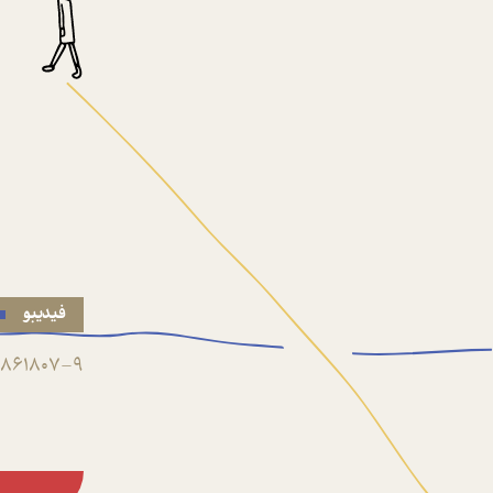
فیدیبو
861807-9