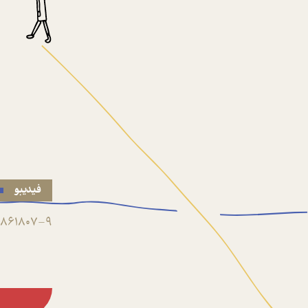
فیدیبو
861807-9