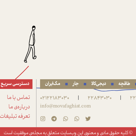
طاقچه
دیجی‌کالا
جار
مگ‌ایران
دسترسی سریع
22
22843030
02122183030
تماس با ما
|
|
info@movafaghiat.com
درباره‌ی ما
تعرفه تبلیغات
© کلیه حقوق مادی و معنوی این وب‌سایت متعلق به
مجله‌ی موفقیت
است