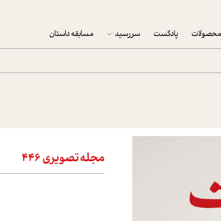
حصولات
پادکست
سررسید
مسابقه داستان
سررسید 1403
سفارش شرکتی سررسید 1403
پکيج نوروزي موفقيت
تقویم رومیزی
تقویم دیواری
مجله تصويري 446