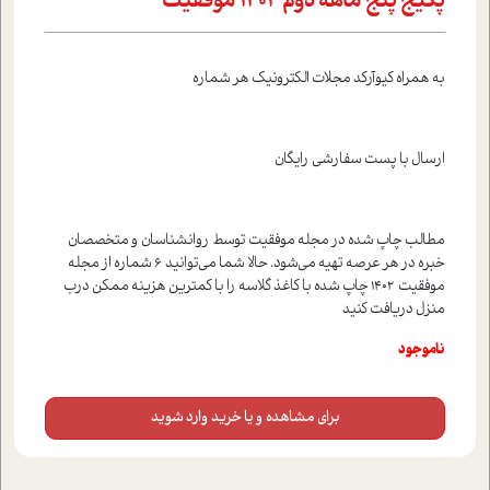
پکیج پنج ماهه دوم ۱۴۰۲ موفقیت
به همراه کيوآرکد مجلات الکترونيک هر شماره
ارسال با پست سفارشي رايگان
مطالب چاپ شده در مجله موفقيت توسط روانشناسان و متخصصان
خبره در هر عرصه تهيه مي‌شود. حالا شما مي‌توانيد 6 شماره از مجله
موفقيت 1402 چاپ شده با کاغذ گلاسه را با کمترين هزينه ممکن درب
منزل دريافت کنيد
ناموجود
برای مشاهده و یا خرید وارد شوید