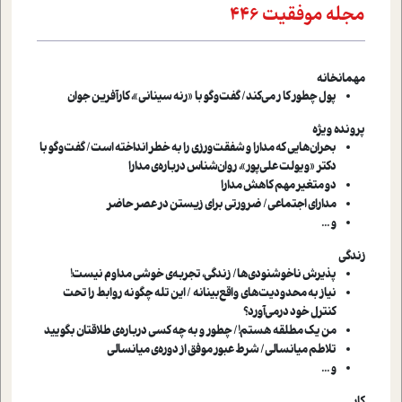
مجله موفقیت 446
مهمانخانه
پول چطور کا ر می‌کند/ گفت‌وگو با «رنه سینانی»، کارآفرین جوان
پرونده ویژه
بحران‌هایی که مدارا و شفقت‌ورزی را به خطر انداخته است/ گفت‌وگو با
دکتر «ویولت علی‌پور»، روان‌شناس درباره‌ی مدارا
دو متغیر مهم کاهش مدارا
مدارای اجتماعی/ ضرورتی برای زیستن در عصر حاضر
و ...
زندگی
پذیرش ناخوشنودی‌ها/ زندگی، تجربه‌ی خوشی مداوم نیست!
نیاز به محدودیت‌های واقع‌بینانه / این تله چگونه روابط را تحت
کنترل خود در‌می‌آورد؟
من یک مطلقه هستم!/ چطور و به چه کسی درباره‌ی طلاقتان بگویید
تلاطم میانسالی/ شرط عبور موفق از دوره‌ی میانسالی
و ...