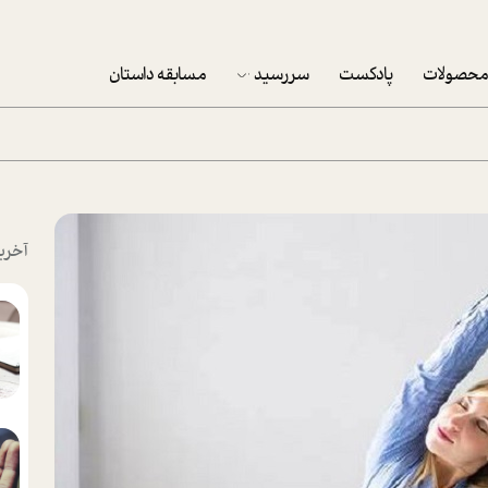
حصولات
پادکست
سررسید
مسابقه داستان
سررسید 1403
سفارش شرکتی سررسید 1403
پکيج نوروزي موفقيت
آخری
تقویم رومیزی
تقویم دیواری