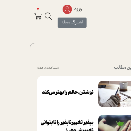
0
ورود
اشتراک مجله
ن مطالب
مشاهده ی همه
نوشتن، حالم را بهتر می‌کند
بپذير تغييرناپذير را تا بتواني
تغييرش دهي!‏