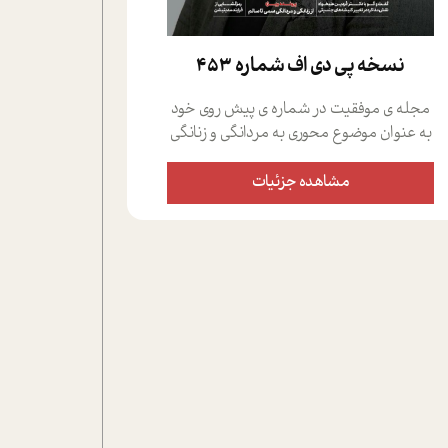
نسخه پي دي اف شماره 453
مجله ی موفقیت در شماره ی پیش روی خود
به عنوان موضوع محوری به مردانگی و زنانگی
سمی پرداخته است؛ علاوه بر این که؛ گفت و
گویی اختصاصی داشته ایم با فردین علیخواه،
مشاهده جزئیات
جامعه شناس در بخش های مختلف تلاش
کرده ایم از دریچه های گوناگون به این موضوع
مهم بپردازیم.فصل ایستگاه؛ شما را با دیدگاه
های روانشناسان و کارشناسان پیرامون
موضوع مردانگی و زنانگی سمی و نیز چالش
های پیرامون آن آشنا می کند.در بخش دو
فنجان داغ به سراغ افرادی رفته ایم که
موفقیت را در عمل به اثبات رسانده اند؛ سید
حمیدرضا محتشمی که بیست و پنجمین
سال فعالیت حرفه ای خود را در حوزه ی
کوچینگ، توسعه ی فردی و رهبری پشت سر