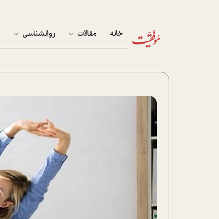
خانه
مقالات
روانشناسی
م
آخرین مقالات
تست روان‌شناسی
مهمان خانه
کوکولوژی
پرونده ویژه
زندگی
نوجوان
کار
پلاس