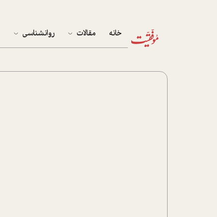
خانه
مقالات
روانشناسی
م
آخرین مقالات
تست روان‌شناسی
مهمان خانه
کوکولوژی
پرونده ویژه
زندگی
نوجوان
کار
پلاس