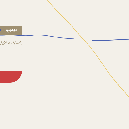
فیدیبو
861807-9