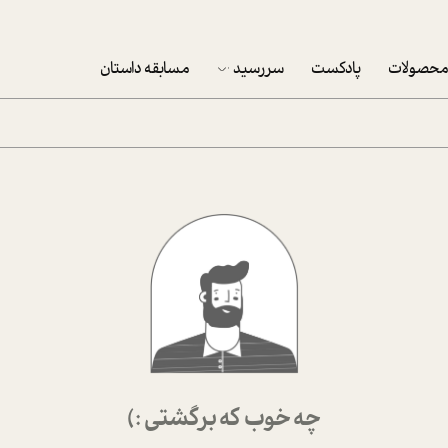
حصولات
پادکست
سررسید
مسابقه داستان
سررسید 1403
سفارش شرکتی سررسید 1403
پکيج نوروزي موفقيت
تقویم رومیزی
تقویم دیواری
چه خوب که برگشتی :)