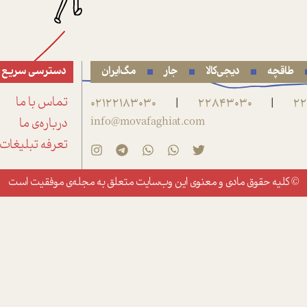
طاقچه
دیجی‌کالا
جار
مگ‌ایران
دسترسی سریع
22
22843030
02122183030
تماس با ما
|
|
info@movafaghiat.com
درباره‌ی ما
تعرفه تبلیغات
© کلیه حقوق مادی و معنوی این وب‌سایت متعلق به
مجله‌ی موفقیت
است