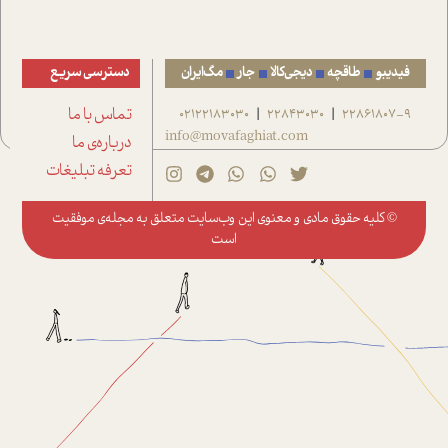
فیدیبو
طاقچه
دیجی‌کالا
جار
مگ‌ایران
دسترسی سریع
22861807-9
22843030
02122183030
تماس با ما
|
|
info@movafaghiat.com
درباره‌ی ما
تعرفه تبلیغات
© کلیه حقوق مادی و معنوی این وب‌سایت متعلق به
مجله‌ی موفقیت
است