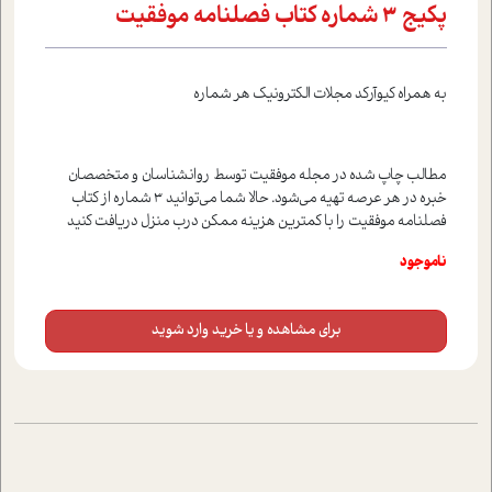
پکيج 3 شماره کتاب فصلنامه موفقيت
به همراه کيوآرکد مجلات الکترونيک هر شماره
مطالب چاپ شده در مجله موفقيت توسط روانشناسان و متخصصان
خبره در هر عرصه تهيه مي‌شود. حالا شما مي‌توانيد 3 شماره از کتاب
فصلنامه موفقيت را با کمترين هزينه ممکن درب منزل دريافت کنيد
ناموجود
برای مشاهده و یا خرید وارد شوید