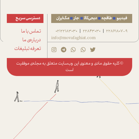
فیدیبو
طاقچه
دیجی‌کالا
جار
مگ‌ایران
دسترسی سریع
22861807-9
22843030
02122183030
تماس با ما
|
|
info@movafaghiat.com
درباره‌ی ما
تعرفه تبلیغات
© کلیه حقوق مادی و معنوی این وب‌سایت متعلق به
مجله‌ی موفقیت
است