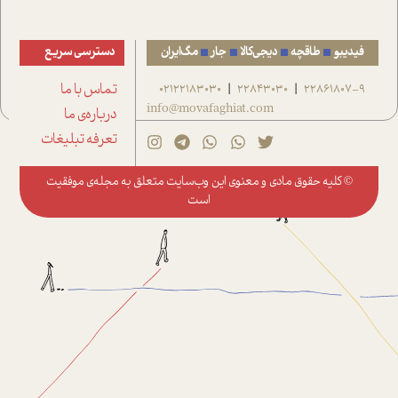
فیدیبو
طاقچه
دیجی‌کالا
جار
مگ‌ایران
دسترسی سریع
22861807-9
22843030
02122183030
تماس با ما
|
|
info@movafaghiat.com
درباره‌ی ما
تعرفه تبلیغات
© کلیه حقوق مادی و معنوی این وب‌سایت متعلق به
مجله‌ی موفقیت
است