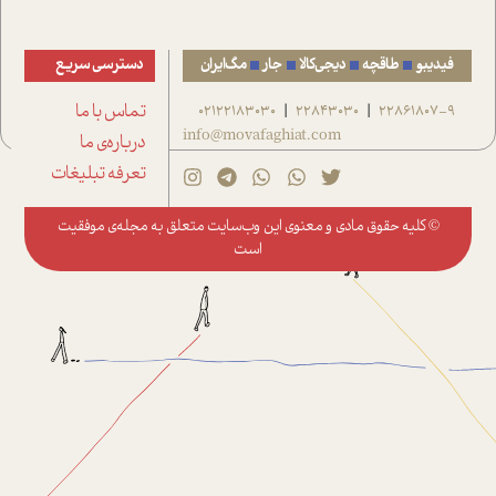
فیدیبو
طاقچه
دیجی‌کالا
جار
مگ‌ایران
دسترسی سریع
22861807-9
22843030
02122183030
تماس با ما
|
|
info@movafaghiat.com
درباره‌ی ما
تعرفه تبلیغات
© کلیه حقوق مادی و معنوی این وب‌سایت متعلق به
مجله‌ی موفقیت
است