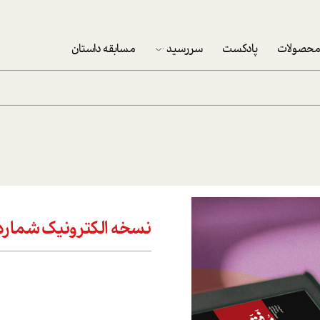
حصولات
پادکست
سررسید
مسابقه داستان
سررسید 1403
سفارش شرکتی سررسید 1403
پکيج نوروزي موفقيت
تقویم رومیزی
تقویم دیواری
نسخه الکترونيک شماره 437