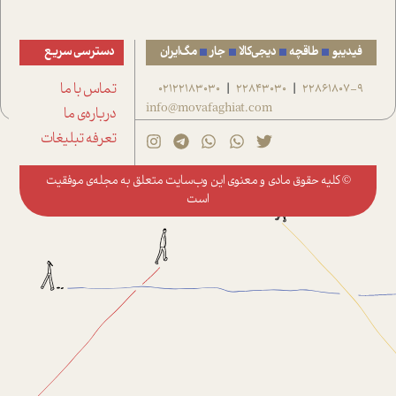
فیدیبو
طاقچه
دیجی‌کالا
جار
مگ‌ایران
دسترسی سریع
22861807-9
22843030
02122183030
تماس با ما
|
|
info@movafaghiat.com
درباره‌ی ما
تعرفه تبلیغات
© کلیه حقوق مادی و معنوی این وب‌سایت متعلق به
مجله‌ی موفقیت
است