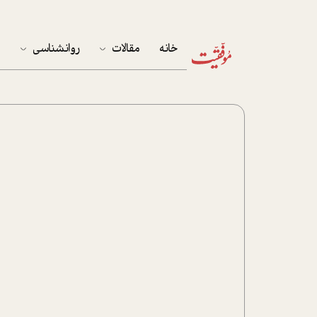
خانه
مقالات
روانشناسی
م
آخرین مقالات
تست روان‌شناسی
مهمان خانه
کوکولوژی
پرونده ویژه
زندگی
نوجوان
کار
پلاس