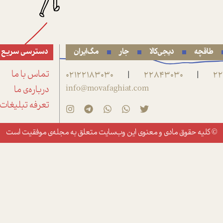
طاقچه
دیجی‌کالا
جار
مگ‌ایران
دسترسی سریع
22
22843030
02122183030
تماس با ما
|
|
info@movafaghiat.com
درباره‌ی ما
تعرفه تبلیغات
© کلیه حقوق مادی و معنوی این وب‌سایت متعلق به
مجله‌ی موفقیت
است