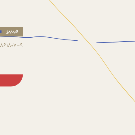
فیدیبو
861807-9