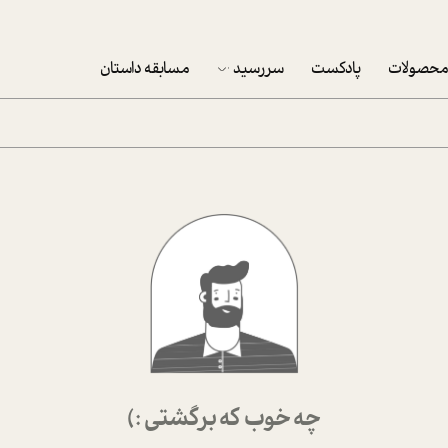
حصولات
پادکست
سررسید
مسابقه داستان
سررسید 1403
سفارش شرکتی سررسید 1403
پکيج نوروزي موفقيت
تقویم رومیزی
تقویم دیواری
چه خوب که برگشتی :)