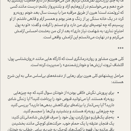
ما به جای بزرگ‌تری نقل‌مکان کردیم. من می‌خواستم در کارم خلاقیت بیشتری به
خرج دهم و می‌خواستم در آرزوهایم، آزاد و بلندپرواز باشم؛ درست مانند کسی
که ثروتمند است! هیرن از طریق مراقبه مرا با بیست سال بعد خودم روبه‌رو
کرد: در یک خانه سنگی پر از رنگ و هنر بودم و همسر آرام و قانعی داشتم. از او
پرسیدم که چه توصیه‌ای برای من دارد و او دستم را گرفت و گفت: «تو به پول
احتیاج نداری؛ به شهامت نیاز داری!» بعد از آن، من به‌شدت احساس آرامش
می‌کردم و در نهایت می‌دانستم این آرامش، واقعی است.
***
کلی هیرن، مشاور و روان‌درمانگری است که کارگاه هایی مانند «روان‌شناسی پول:
اکتشاف ثروت، ارزش‌ها و خودارزشمندی» را مدیریت کرده است.
مراحل پیشنهادی کلی هیرن برای رهایی از دغدغه‌های بی‌اساس مالی به این شرح
هستند:
برای پرورش نگرش «کافی بودن» از خودتان سوال کنید که چه چیزهایی
روبه‌راه هستند. آیا می‌توانید قبوض خود را پرداخت کنید؟ آیا زندگی شادی
دارید؟ آیا پس‌انداز یا برنامه‌ای برای کاهش بدهی‌ها دارید؟ بررسی کنید
چه چیزهایی روبه‌راه هستند و بنشینید و آن‌ها را مجسم کنید.
به‌جای یک‌قران‌و دو‌زار‌کردن، پول خود را صرف افزایش شادمانی‌تان کنید:
یک فنجان عتیقه یا یک حمام خوب. حرکت‌های کوچکی مانند بخشیدن
باقی‌مانده پول قهوه یا کمک‌های کوچک به خیریه، پیامی خطاب به خودتان