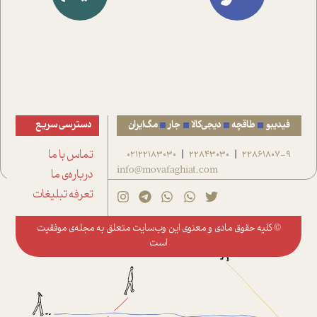
فیدیبو
طاقچه
دیجی‌کالا
جار
مگ‌ایران
دسترسی سریع
22861807-9
22843030
02122183030
تماس با ما
|
|
info@movafaghiat.com
درباره‌ی ما
تعرفه تبلیغات
© کلیه حقوق مادی و معنوی این وب‌سایت متعلق به
مجله‌ی موفقیت
است