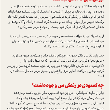
این مراقبه‌ها تاثیر فوری و شگرفی داشتند. من احساس کردم اضطرابم از بین
رفت و در پس آن، ذخایر بی‌پایانی از قدرت و استعداد نمایان شدند؛ همان ابزاری
که مرا تا این نقطه از زندگی آورده بودند. هیرن سرش را به نشانه تقدیر تکان داد
و گفت: «ترس تو از خیلی جهات به تو خدمت کرده است. در امان و آگاه بوده‌ای و
شغلی دست‌و‌پا کرده‌ای، اما دیگر لازم نیست از موضع ترس عمل کنی.»
او پیشنهاد کرد به مراقبه ادامه دهم و خودم را در مسیر مسائل غیرمالی که به
من احساس اطمینان و امنیت می‌دهند، قرار دهم: «چون به این ترتیب، برای
تدارک آن‌ها پول بیشتر به‌تنهایی کفایت نمی‌کند!»
بعد باید نگرش «کافی‌بودن» را جایگزین افکار فقیرم می‌کردم. هیرن می‌گوید:
«مردم درباره فراوانی حرف می‌زنند، اما همین که به عنوان قدم اول از
«کافی‌نبودن» به نگرش «کافی‌بودن» خیز برداری، خوب است.» ثروت من را بررسی
کردیم و هیرن می‌گفت که این برای واقع‌بینی و تبدیل ترس به حل مسئله، لازم
است.
چه کمبودی در زندگی من وجود داشت؟
یکی از نتایج احتیاط‌کردن من این بود که ذخیره مالی خوبی داشتم و در دهه
بیست زندگی خود، آن‌قدر پول جمع کرده بودم که بتوانم ودیعه یک واحد
آپارتمان را بدهم و به‌جز وام دانشجویی و کرایه خانه، هیچ بدهی دیگری نداشتم.
هیرن چند تمرین برای من تدارک دید. من باید تمام مخارجم (هزینه مربوط به