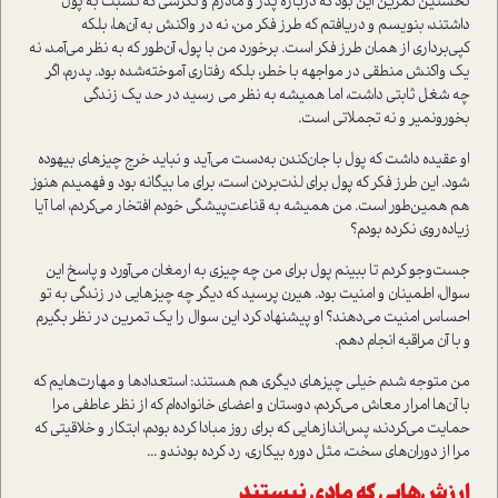
نخستین تمرین این بود که درباره پدر و مادرم و نگرشی که نسبت به پول
داشتند، بنویسم و دریافتم که طرز فکر من، نه در واکنش به آن‌ها، بلکه
کپی‌برداری از همان طرز فکر است. برخورد من با پول، آن‌طور که به نظر می‌آمد، نه
یک واکنش منطقی در مواجهه با خطر، بلکه رفتاری آموخته‌شده بود. پدرم، اگر
چه شغل ثابتی داشت، اما همیشه به نظر می رسید در حد یک زندگی
بخور‌و‌نمیر و نه تجملاتی است.
او عقیده داشت که پول با جان‌کندن به‌دست می‌آید و نباید خرج چیزهای بیهوده
شود. این طرز فکر که پول برای لذت‌بردن است، برای ما بیگانه بود و فهمیدم هنوز
هم همین‌طور است. من همیشه به قناعت‌پیشگی خودم افتخار می‌کردم، اما آیا
زیاده‌روی نکرده بودم؟
جست‌وجو کردم تا ببینم پول برای من چه چیزی به ارمغان می‌آورد و پاسخ این
سوال، اطمینان و امنیت بود. هیرن پرسید که دیگر چه چیزهایی در زندگی به تو
احساس امنیت می‌دهند؟ او پیشنهاد کرد این سوال را یک تمرین در نظر بگیرم
و با آن مراقبه انجام دهم.
من متوجه شدم خیلی چیزهای دیگری هم هستند: استعدادها و مهارت‌هایم که
با آن‌ها امرار معاش می‌کردم، دوستان و اعضای خانواده‌ام که از نظر عاطفی مرا
حمایت می‌‌کردند، پس‌اندازهایی که برای روز مبادا کرده بودم، ابتکار و خلاقیتی که
مرا از دوران‌های سخت، مثل دوره بیکاری، رد کرده بودندو ...
ارزش‌هایی که مادی نیستند