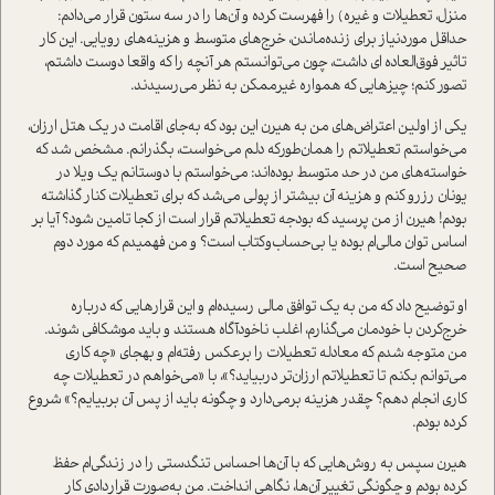
منزل، تعطیلات و غیره) را فهرست کرده و آن‌ها را در سه ستون قرار می‌دادم:
حداقل موردنیاز برای زنده‌ماندن، خرج‌های متوسط و هزینه‌های رویایی. این کار
تاثیر فوق‌العاده ای داشت، چون می‌توانستم هر آنچه را که واقعا دوست داشتم،
تصور کنم؛ چیزهایی که همواره غیرممکن به نظر می‌رسیدند.
یکی از اولین اعتراض‌های من به هیرن این بود که به‌جای اقامت در یک هتل ارزان،
می‌خواستم تعطیلاتم را همان‌طور‌که دلم می‌خواست، بگذرانم. مشخص شد که
خواسته‌های من در حد متوسط بوده‌اند: می‌خواستم با دوستانم یک ویلا در
یونان رزرو کنم و هزینه آن بیشتر از پولی می‌شد که برای تعطیلات کنار گذاشته
بودم! هیرن از من پرسید که بودجه تعطیلاتم قرار است از کجا تامین شود؟ آیا بر
اساس توان مالی‌ام بوده یا بی‌حساب‌و‌کتاب است؟ و من فهمیدم که مورد دوم
صحیح است.
او توضیح داد که من به یک توافق مالی رسیده‌ام و این قرارهایی که درباره
خرج‌کردن با خودمان می‌گذارم، اغلب ناخودآگاه هستند و باید موشکافی شوند.
من متوجه شدم که معادله تعطیلات را برعکس رفته‌ام و بهجای «چه کاری
می‌توانم بکنم تا تعطیلاتم ارزان‌تر دربیاید؟»، با «می‌خواهم در تعطیلات چه
کاری انجام دهم؟ چقدر هزینه برمی‌دارد و چگونه باید از پس آن بربیایم؟» شروع
کرده بودم.
هیرن سپس به روش‌هایی که با آن‌ها احساس تنگدستی را در زندگی‌ام حفظ
کرده بودم و چگونگی تغییر آن‌ها، نگاهی انداخت. من به‌صورت قراردادی کار