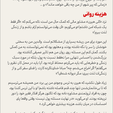
«زمانی که پیر شوم، از من چه باقی خواهد ماند؟» و ...
هزینه روانی
نزد «کلی هیرن»، مشاور مالی که کمک حال من است، ناله می‌کنم که: «اگر فقط
یک شبکه امن داشتم!»و می‌گویم: «آن وقت می‌توانستم آرام باشم و از زندگی
لذت ببرم!»
این مورد برای من ریشه بسیاری از مشکلاتم است. والدین من به سختی
خودشان را سر پا نگه داشته بودند و معلوم بود که نمی‌توانستند به من کمکی
بکنند. گمان کنم این مسئله روی روان من هم تاثیر عمیقی گذاشته بود.
بزرگ‌شدن با احساس تنهایی، مرا نه‌فقط نسبت به پول، بلکه در مورد سبک
زندگی و خطرهایی که باید می‌کردم، محتاط کرده بود. آیا باید در محل کار، نظرم را
می‌گفتم؟ اگر اخراج می‌شدم، چه؟ مبادا خدای‌ناکرده کارت را فدای سفر کنی و از
زندگی‌ات لذت ببری؛ مگر دیوانه شده‌ای؟»
زیاد طول نکشید که هیرن به ترس وجودی من پی برد: من همیشه می‌ترسیدم
که تا بی‌خانمان‌شدن تنها چند قدم فاصله داشته باشم! او با این ترس آشنا بود،
چون به افراد ثروتمندی مشاوره داده بود که تاکنون هرگز افکار فقیر خود را دور
نریخته بودند. او می‌گوید: «در نهایت مسئله پول نیست؛ وقتی واقعا پای
احساسات در میان باشد، هزینه بیشتری خواهی کرد.»