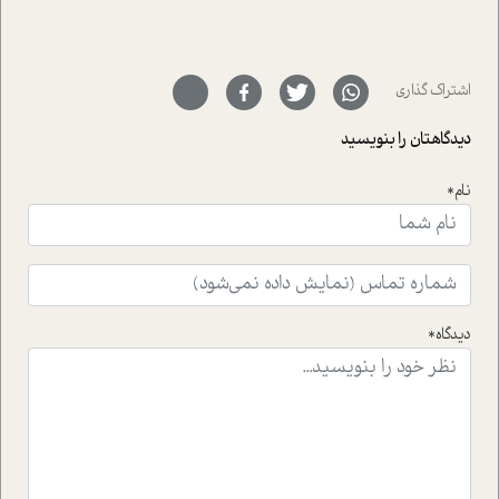
پیرامون موضوع مردانگی و زنانگی سمی و نیز چالش های
پیرامون آن آشنا می کند.در بخش دو فنجان داغ به سراغ افرادی
رفته ایم که موفقیت را در عمل به اثبات رسانده اند؛ سید
حمیدرضا محتشمی که بیست و پنجمین سال فعالیت حرفه
اشتراک گذاری
ای خود را در حوزه ی کوچینگ، توسعه ی فردی و رهبری پشت
سر نهاده است و نیز کرامت عزیز زاده؛ سفیر صلح و دوستی که
دیدگاهتان را بنویسید
با رکاب زدن در بیش از هفتاد کشور و کاشتن درخت، به نماد
حمایت از محیط زیست و منابع طبیعی تبدیل گشته
است.فصل روایت اجنبی ها در این شماره به دو موضوع
نام*
جذاب پرداخته است که عبارتند از جنبش آهستگی و نیز مقاله
ای که به زندگی شگفت انگیز جین گودال و تاثیرات کاوش های
ایشان در حوزه ی شامپانزه ها بر زندگی امروزی ما نگاهی
افکنده است.فصل اتاق 333 شما را پای صحبت یک تجربه ی
واقعی در ارتباط با اختلال شخصیت اسکزوئید و مشکلات و نیز
راهکارهای حل آن قرار می دهد که در اتاق درمان اتفاق افتاده
دیدگاه*
است.در فصل پایانی زیر ذره بین نیز همکاران ما تلاش کرده
اند تا در کنار مطالب سرگرمی و انگیزشی، شما را با بهترین و
موثرترین راهکارهای استفاده از هوش مصنوعی در حوزه های
مختلف کسب و کار آشنا کنند.