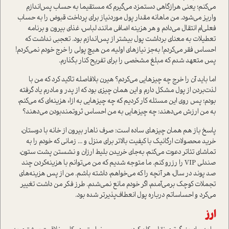
می‌کنم؛ یعنی هر‌از‌گاهی دستمزد می‌گیرم که مستقیما به حساب پس‌اندازم
واریز می‌شود. من ماهانه مقدار پول موردنیاز برای پرداخت قبوض را به حساب
فعلی‌ام انتقال می‌دادم و هر هزینه اضافی مانند لباس، غذای بیرون و برنامه
تعطیلات به معنای برداشت پول بیشتر از پس‌اندازم بود. تعجبی نداشت که
احساس فقر می‌کردم! به‌جز نیازهای اولیه، من هیچ پولی را خرج خودم نمی‌کردم!
پس متعهد شدم که مبلغ مشخصی را برای تفریح کنار بگذارم.
اما باید آن را خرج چه چیزهایی می‌کردم؟ هیرن بلافاصله تاکید کرد که من با
لذت‌بردن از پول مشکل دارم و این همان چیزی بود که از پدر و مادرم یاد گرفته
بودم؛ پس روی این مسئله کار کردیم که چه چیزهایی به ازاء هزینه‌ای که می‌کنم،
به من ارزش می‌دهند: چه چیزهایی به من احساس ثروتمند‌بودن می‌‌‌‌‌‌‌‌دهند؟
پاسخ باز هم همان چیزهای ساده است: صرف ناهار بیرون از خانه با دوستان،
خرید محصولات ارگانیک با کیفیت بالاتر برای منزل و ... زمانی که خودم را به
تماشای تئاتر دعوت می‌کنم، به‌جای خریدن بلیط ارزان و نشستن پشت ستون،
صندلی VIP را رزرو کنم. ما متوجه شدیم که من می‌توانم با هزینه‌کردن چند
صد پوند در سال، هر آنچه را که می‌خواهم، داشته باشم. من از پس هزینه‌های
تجملات کوچک برمی‌آمدم، اگر خودم مانع نمی‌شدم. طرز فکر من داشت تغییر
می‌کرد و احساساتم درباره پول انعطاف‌پذیرتر شده بود.
ارز