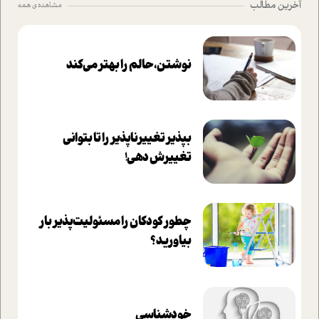
آخرین مطالب
مشاهده ی همه
نوشتن، حالم را بهتر می‌کند
بپذير تغييرناپذير را تا بتواني
تغييرش دهي!‏
چطور کودکان را مسئولیت‌پذیر بار
بیاورید؟
خودشناسی