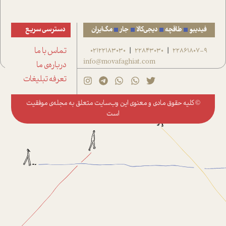
فیدیبو
طاقچه
دیجی‌کالا
جار
مگ‌ایران
دسترسی سریع
22861807-9
22843030
02122183030
تماس با ما
|
|
info@movafaghiat.com
درباره‌ی ما
تعرفه تبلیغات
© کلیه حقوق مادی و معنوی این وب‌سایت متعلق به
مجله‌ی موفقیت
است