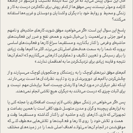
حال این سوال پیش می‌آید که اگر این سه دیدگاه کلاسیک و مرسوم در جامعه
کارآمد و موثر نیستند، پس موفق‌ها از کدام روش برای نگاه‌کردن درست به کار و
زندگی و محیط و روابط خود با دیگران و آشنایان و دوستان و غریبه‌ها استفاده
می‌کنند؟
پاسخ این سوال این است: «اگر می‌خواهید موفق شوید، کارهای حاشیه‌ای و نامهم
و امور جزئی و بی‌اهمیت را بی‌خیال شوید و همه‌ی نفع و ضرر این فعالیت‌های
حاشیه‌ای و فرعی را کنار بگذارید و مستقیما سراغ کارها و فعالیت‌های اساسی
بروید که شما را به سمت هدف‌های اصلی‌تان می‌برند. اکثر ما آدم‌ها وقت زیادی
را برای رسیدگی و تعیین تکلیف و تمام‌کردن کارهایی می‌گذاریم که اتمام آن‌ها
نتیجه و فایده زیادی برای نزدیک‌کردن ما به اهدافمان ندارند.»
آدم‌های موفق نبردهای کوچک را به رزمندگان و جنگجویان کوچک می‌سپارند و از
چالش‌کردن با آدم‌های دورو‌برشان و رد و تایید نظرات آن‌ها دست برمی‌دارند.
اینکه نظر دیگران در مورد آن‌ها و کارشان چیست، اصلا برایشان مهم نیست و
برای اثبات چیزی که درست می‌دانند به دیگران، هیچ تلاشی انجام نمی‌دهند.
پس «اگر می‌خواهی در زندگی موفق باشی، لازم نیست اضافه‌کاری یا عجله کنی یا
به ابزارهای پیچیده و گران و مدرن متوسل شوی؛ کافی است با همین بضاعت و
تجهیزاتی که داری، کارهای زاید و حاشیه ای را کنار گذاشته و مستقیما وقت و
همت و تلاش خود را روی کارها و فعالیت‌ها و تلاش‌هایی معطوف کنی که
موفق‌شدن در انجام آن‌ها می‌تواند اهداف اصلی شما را در زمینه‌های مختلف