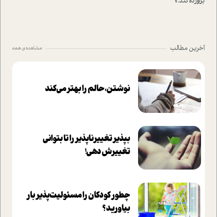
برآورده کند.»
آخرین مطالب
مشاهده ی همه
نوشتن، حالم را بهتر می‌کند
بپذير تغييرناپذير را تا بتواني
تغييرش دهي!‏
چطور کودکان را مسئولیت‌پذیر بار
بیاورید؟