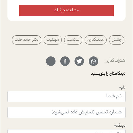
علاوه بر این که؛ گفت و گویی اختصاصی داشته ایم با فردین
علیخواه، جامعه شناس در بخش های مختلف تلاش کرده ایم
مشاهده جزئیات
از دریچه های گوناگون به این موضوع مهم بپردازیم.فصل
ایستگاه؛ شما را با دیدگاه های روانشناسان و کارشناسان
پیرامون موضوع مردانگی و زنانگی سمی و نیز چالش های
پیرامون آن آشنا می کند.در بخش دو فنجان داغ به سراغ افرادی
چالش
هدف‌گذاری
شکست
موفقیت
دکتر احمد حلت
رفته ایم که موفقیت را در عمل به اثبات رسانده اند؛ سید
حمیدرضا محتشمی که بیست و پنجمین سال فعالیت حرفه
ای خود را در حوزه ی کوچینگ، توسعه ی فردی و رهبری پشت
سر نهاده است و نیز کرامت عزیز زاده؛ سفیر صلح و دوستی که
اشتراک گذاری
با رکاب زدن در بیش از هفتاد کشور و کاشتن درخت، به نماد
حمایت از محیط زیست و منابع طبیعی تبدیل گشته
دیدگاهتان را بنویسید
است.فصل روایت اجنبی ها در این شماره به دو موضوع
جذاب پرداخته است که عبارتند از جنبش آهستگی و نیز مقاله
نام*
ای که به زندگی شگفت انگیز جین گودال و تاثیرات کاوش های
ایشان در حوزه ی شامپانزه ها بر زندگی امروزی ما نگاهی
افکنده است.فصل اتاق 333 شما را پای صحبت یک تجربه ی
واقعی در ارتباط با اختلال شخصیت اسکزوئید و مشکلات و نیز
راهکارهای حل آن قرار می دهد که در اتاق درمان اتفاق افتاده
است.در فصل پایانی زیر ذره بین نیز همکاران ما تلاش کرده
دیدگاه*
اند تا در کنار مطالب سرگرمی و انگیزشی، شما را با بهترین و