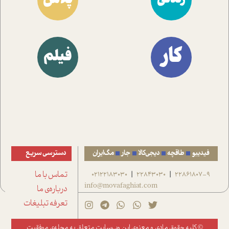
کار
فیلم
فیدیبو
طاقچه
دیجی‌کالا
جار
مگ‌ایران
دسترسی سریع
22861807-9
22843030
02122183030
تماس با ما
|
|
info@movafaghiat.com
درباره‌ی ما
تعرفه تبلیغات
© کلیه حقوق مادی و معنوی این وب‌سایت متعلق به
مجله‌ی موفقیت