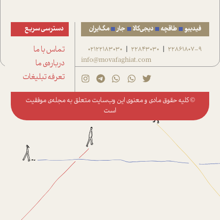
فیدیبو
طاقچه
دیجی‌کالا
جار
مگ‌ایران
دسترسی سریع
22861807-9
22843030
02122183030
تماس با ما
|
|
info@movafaghiat.com
درباره‌ی ما
تعرفه تبلیغات
© کلیه حقوق مادی و معنوی این وب‌سایت متعلق به
مجله‌ی موفقیت
است