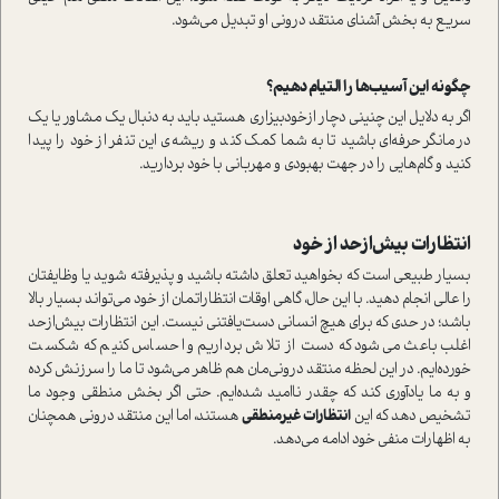
سریع به بخش آشنای منتقد درونی او تبدیل می‌شود.
چگونه این آسیب‌ها را التیام دهیم؟
اگر به دلایل این چنینی دچار از‌خودبیزاری هستید باید به دنبال یک مشاور یا یک
درمانگر حرفه‌ای باشید تا به شما کمک کند و ریشه‌ی این تنفر از خود را پیدا
کنید و گام‌هایی را در جهت بهبودی و مهربانی با خود بردارید.
انتظارات بیش‌از‌حد از خود
بسیار طبیعی است که بخواهید تعلق داشته باشید و پذیرفته شوید یا وظایفتان
را عالی انجام دهید. با این حال، گاهی اوقات انتظاراتمان از خود می‌تواند بسیار بالا
باشد؛ در حدی که برای هیچ انسانی دست‌یافتنی نیست. این انتظارات بیش‌از‌حد
اغلب باعث می‌شود که دست از تلاش برداریم و احساس کنیم که شکست
خورده‌ایم. در این لحظه منتقد درونی‌مان هم ظاهر می‌شود تا ما را سرزنش کرده
و به ما یادآوری کند که چقدر نا‌امید شده‌ایم. حتی اگر بخش منطقی وجود ما
تشخیص دهد که این
انتظارات غیرمنطقی
هستند، اما این منتقد درونی همچنان
به اظهارات منفی خود ادامه می‌دهد.