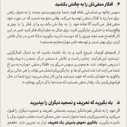
4.
افکار منفی‌تان را به چالش بکشید
سوس علاوه بر شناسایی نقاط قوت شما، چارچوب‌بندی مجدد را به عنوان راهی
برای مبارزه با افکار منفی توصیه می‌کند. وقتی متوجه شدید که در مورد خود
منفی فکر می‌کنید، آگاهانه خود را به چالش بکشید و آن فکر را با چیزی
واقع‌بینانه یا خنثی‌تر جایگزین کنید. برای مثال به جای اینکه فکر کنید «من در این
کار افتضاح هستم»، چیزی را که دوست دارید، بگویید؛ مثلا «من در حال تلاش
کردن برای بهتر شدن و توسعه دادن مهارت‌هایم هستم.»
از قدم‌های کوچک شروع کنید و به یاد داشته باشید که به دنبال کمال‌گرایی
نیستید. این فرآیند زمان‌بر است و تلاش مستمر در آن منجر به پیشرفت
تدریجی خواهد شد. همچنین سوس می‌گوید: «افکار منفی دوباره به سراغ
شما می‌آیند، اما شناسایی آن‌ها و جایگزین‌کردنشان می‌تواند راهی عالی برای
یادآوری به خودتان باشد که خوب نیستید و این کار زمان می‌برد؛ زیرا شما در حال
فراموش‌کردن یک رفتار منفی هستید که مدت‌ها با آن درگیر بوده‌اید.»
5.
یاد بگیرید که تعریف و تمجید دیگران را بپذیرید
اگر خود را به شکلی نفرت‌انگیز ببینید به‌سختی تعریف و تمجید دیگران را قبول
می‌کنید و تحسین‌کردن شما دشوار است. حتی ممکن است معذب شوید و آن را
نادیده بگیرید.
یادگیری نحوه‌ی پذیرش یک تعریف
نیاز به تمرین دارد. دفعه‌ی