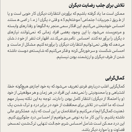
تلاش برای جلب رضایت دیگران
ممکن است ما یاد گرفته باشیم که برآوردن انتظارات دیگران کار خوبی است و یا
از طریق تجربیات اجتماعی آموخته‌ایم که وقتی دیگران از ما راضی هستند
احساس خوشبختی می‌کنیم. این افکار سمی منجر به الگوها و رفتارهای وابسته
و مردم‌پسند می‌شود. با این وجود، بعضی افراد زمانی که نمی‌توانند نیازهای
دیگران را برآورده کنند احساس ناامیدی می‌کنند. اظهارات تنفر از خود نشان
می‌دهد که وقتی نمی‌توانیم انتظارات دیگران را برآورده کنیم، مشکل از ماست و
احساس شکست و سرخوردگی کرده و فکر می‌کنیم که شایسته‌ی دوست داشته
شدن از طرف دیگران و ارزشمند بودن نیستیم.
کمال‌گرایی
کمال‌گرایی اغلب درباره‌ی فردی تعریف می‌شود که به خود اجازه‌ی هیچ‌گونه خطا،
اشتباهی و یا محدودیتی را نمی‌دهد. این افراد در هر زمان و هر موقعیتی از خود
(و یا احتمالا از دیگران) انتظار کامل بودن را دارند. توجه به این نکته بسیار مهم
است که ما اغلب در تلاش برای محافظت از خود در برابر درد و ترک شدن، یک
ذهنیت کمال‌گرا ایجاد می‌کنیم و اعتقادمان بر این است که باید عملکردی عالی
داشته باشیم. با این کار ما به نوعی می‌خواهیم از احساس درد جلوگیری کنیم.
این درد ممکن است شامل احساس شرم، خجالت، تنهایی، ترک‌شدن، تمسخر،
قضاوت و یا موارد دیگر باشد.