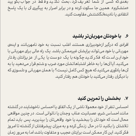
بعدی که کسی از شما تعریف کرد، بحث نکنید و فقط در جواب بگویید
«متشکرم». همین جا سکوت کرده و در برابر اصرار به پیگیری آن با یک پاسخ
انتقادی یا نادیده‌انگاشتنش مقاومت کنید.
6.
با خودتان مهربان‌تر باشید
افرادی که درگیر از‌خودبیزاری هستند، اغلب نسبت به خود نامهربانند و ایده‌ی
مهربانی با خود می‌تواند برایشان غیرممکن باشد. یک راه عالی برای مهربانی با
خود این است که فکر کنید چگونه با یک دوست یا یکی از عزیزانتان رفتار
می‌کنید. آیا آن‌ها را به خاطر اشتباهاتشان مورد ضرب و شتم قرار می‌دهید یا به
آن‌ها یادآوری می‌کنید که هیچ کس کامل نیست؟ با همان مهربانی و دلسوزی که
با دیگران رفتار می‌کنید با خودتان هم رفتار کنید.
7.
بخشش را تمرین کنید
احساس تنفر از خود معمولا ناشی از یک اتفاق یا احساس ناخوشایند در گذشته
مانند احساس شرم، عصبانیت، عذاب وجدان یا ناتوانی است. در چنین مواقعی
محال است که خودتان را ببخشید یا خود واقعی‌تان را بپذیرید. پس باید تمام
تلاشتان را بکنید تا در حال زندگی کرده و به میزان پیشرفتتان از گذشته تا امروز
فکر کنید. این کار ممکن است برایتان عجیب و متفاوت باشد، اما به مرور زمان