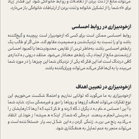
می‌تواند مانع از لذت بردن از تعاملات و روابط خانوادگی شود. این فشار زیاد
برای «ا» شما را از تشکیل خانواده و لذت بردن از ارتباطات خانوادگی باز می‌دارد.
از‌خودبیزاری در روابط احساسی
روابط احساسی ممکن است برای کسی که از‌خود‌بیزار است پیچیده و گیج‌کننده
باشد و او را نسبت به نزدیک‌شدن و صمیمیت مقاوم کند. حتی اگر او طالب یک
رابطه‌ی احساسی باشد، به‌خاطر ترس از نقایص، محدودیت‌ها یا کمبود احساس
ارزشمندی مانع از ایجاد یک رابطه‌ی معنادار می‌شود. منتقد درونی به اندازه‌ی
کافی دردناک است، اما این فکر که یکی از نزدیکان شما این چیزها را در مورد شما
می‌بیند یا به آن‌ها فکر می‌کند می‌تواند ویران‌کننده باشد.
از‌خودبیزاری در تعیین اهداف
از‌خود‌بیزاری به ما می‌گوید که توانایی نداریم و احتمالا شکست می‌خوریم. این
نوع تفکرات می‌تواند اهداف، آرزوها و رویاها را دور و غیرممکن سازد. شاید شما
با این احساس مدام به دیگران نگاه کرده و فکر کنید که آن‌ها کارهایشان را
به‌درستی انجام میدهند، در‌حالی‌که شما از اینکه همیشه از خودتان انتقاد
می‌کنید رنج می‌برید. زندگی کردن به این شکل بسیار خسته‌کننده است و
می‌تواند منجر به عدم تمایل به هدف‌گذاری شود.