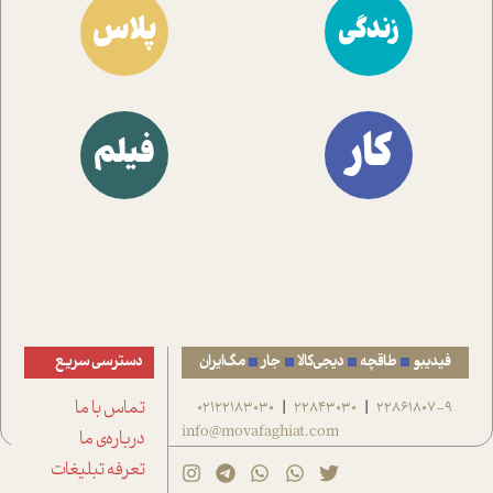
پلاس
زندگی
کار
فیلم
فیدیبو
طاقچه
دیجی‌کالا
جار
مگ‌ایران
دسترسی سریع
22861807-9
22843030
02122183030
تماس با ما
|
|
info@movafaghiat.com
درباره‌ی ما
تعرفه تبلیغات