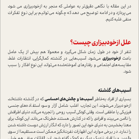
در این مقاله با نگاهی دقیق‌تر به عواملی که منجر به از‌خودبیزاری می شود،
می‌پردازد و در ادامه توضیح می دهد که چگونه می‌توانیم بر این نوع تفکرات
منفی غلبه کنیم.
علل از‌خود‌بیزاری چیست؟
تنفر از خود در طول زمان شکل می‌گیرد و معمولا هم بیش از یک عامل
باعث
از‌خود‌بیزاری
می‌شود. آسیب‌هایی در گذشته، کمال‌گرایی، انتظارات غلط،
مقایسه‌های اجتماعی و رفتارهای آموخته‌شده می‌تواند این نوع افکار را سبب
شود.
آسیب‌های گذشته
بسیاری از افراد به‌خاطر
آسیب‌ها و چالش‌های احساسی
که در گذشته داشته‌اند،
از‌خودبیزار می‌شوند. این تجارب اغلب شامل آزار و سوء‌استفاده‌های جنسی،
فیزیکی یا عاطفی است. وقتی کودکی آسیب روحی را تجربه می‌کند دنیای اطرافش
را ناامن می‌بیند و افرادی را که در کنارش هستند خطرناک می‌داند. این کودک برای
معنا بخشیدن به دنیای خود این تصور را دارد که انگار ارزش دوست داشته شدن
را ندارد. در برخی موارد، این اظهارات نفرت‌انگیز ممکن است مستقیما از سوی
والدین و یا افراد نزدیک دیگر به کودک گفته شود. این القائات منفی هم خیلی