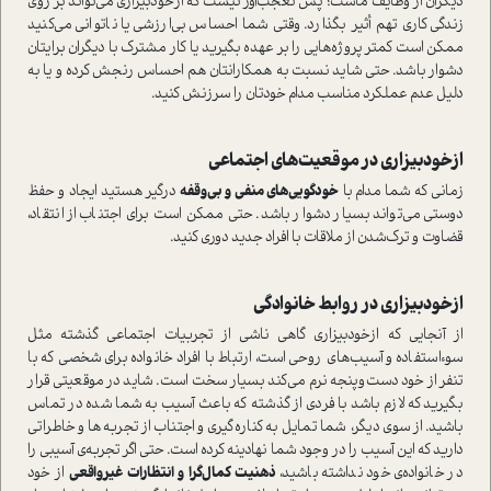
دیگران از وظایف ماست؛ پس تعجب‌آور نیست که از‌خود‌بیزاری می‌تواند بر روی
زندگی کاری تهم أثیر بگذارد. وقتی شما احساس بی‌ارزشی یا ناتوانی می‌کنید
ممکن است کمتر پروژه‌هایی را بر عهده بگیرید یا کار مشترک با دیگران برایتان
دشوار باشد. حتی شاید نسبت به همکارانتان هم احساس رنجش کرده و یا به
دلیل عدم عملکرد مناسب مدام خودتان را سرزنش کنید.
از‌خودبیزاری در موقعیت‌های اجتماعی
زمانی که شما مدام با
خودگویی‌های منفی و بی‌وقفه
درگیر هستید ایجاد و حفظ
دوستی می‌تواند بسیار دشوار باشد. حتی ممکن است برای اجتناب از انتقاد،
قضاوت و ترک‌شدن از ملاقات با افراد جدید دوری کنید.
از‌خودبیزاری در روابط خانوادگی
از آنجایی که از‌خودبیزاری گاهی ناشی از تجربیات اجتماعی گذشته مثل
سوءاستفاده و آسیب‌های روحی است، ارتباط با افراد خانواده برای شخصی که با
تنفر از خود دست‌و‌پنجه نرم می‌کند بسیار سخت است. شاید در موقعیتی قرار
بگیرید که لازم باشد با فردی از گذشته که باعث آسیب به شما شده در تماس
باشید. از سوی دیگر، شما تمایل به کناره‌گیری و اجتناب از تجربه‌ها و خاطراتی
دارید که این آسیب را در وجود شما نهادینه کرده است. حتی اگر تجربه‌ی آسیبی را
در خانواده‌ی خود نداشته باشید،
ذهنیت کمال‌گرا و انتظارات غیرواقعی
از خود