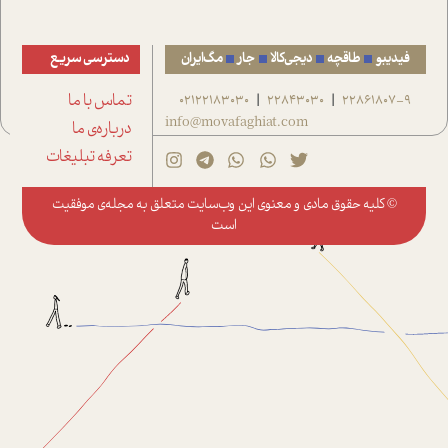
فیدیبو
طاقچه
دیجی‌کالا
جار
مگ‌ایران
دسترسی سریع
22861807-9
22843030
02122183030
تماس با ما
|
|
info@movafaghiat.com
درباره‌ی ما
تعرفه تبلیغات
© کلیه حقوق مادی و معنوی این وب‌سایت متعلق به
مجله‌ی موفقیت
است