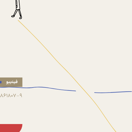
فیدیبو
861807-9