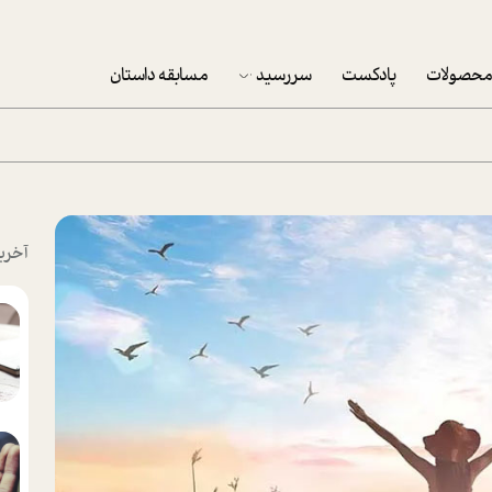
حصولات
پادکست
سررسید
مسابقه داستان
سررسید 1403
سفارش شرکتی سررسید 1403
پکيج نوروزي موفقيت
آخری
تقویم رومیزی
تقویم دیواری