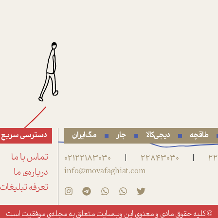
طاقچه
دیجی‌کالا
جار
مگ‌ایران
دسترسی سریع
22
22843030
02122183030
تماس با ما
|
|
info@movafaghiat.com
درباره‌ی ما
تعرفه تبلیغات
© کلیه حقوق مادی و معنوی این وب‌سایت متعلق به
مجله‌ی موفقیت
است