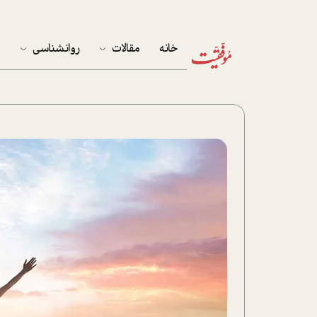
خانه
مقالات
روانشناسی
م
آخرین مقالات
تست روان‌شناسی
مهمان خانه
کوکولوژی
پرونده ویژه
زندگی
نوجوان
کار
پلاس