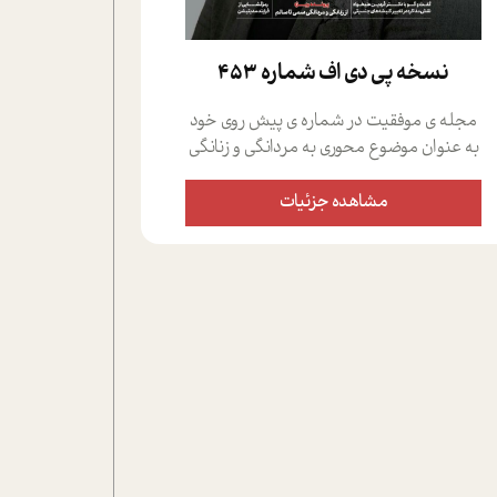
نسخه پي دي اف شماره 453
مجله ی موفقیت در شماره ی پیش روی خود
به عنوان موضوع محوری به مردانگی و زنانگی
سمی پرداخته است؛ علاوه بر این که؛ گفت و
گویی اختصاصی داشته ایم با فردین علیخواه،
مشاهده جزئیات
جامعه شناس در بخش های مختلف تلاش
کرده ایم از دریچه های گوناگون به این موضوع
مهم بپردازیم.فصل ایستگاه؛ شما را با دیدگاه
های روانشناسان و کارشناسان پیرامون
موضوع مردانگی و زنانگی سمی و نیز چالش
های پیرامون آن آشنا می کند.در بخش دو
فنجان داغ به سراغ افرادی رفته ایم که
موفقیت را در عمل به اثبات رسانده اند؛ سید
حمیدرضا محتشمی که بیست و پنجمین
سال فعالیت حرفه ای خود را در حوزه ی
کوچینگ، توسعه ی فردی و رهبری پشت سر