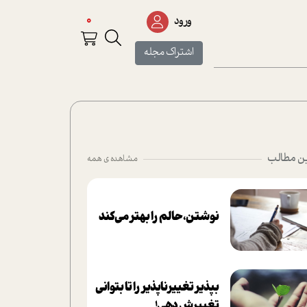
0
ورود
اشتراک مجله
ن مطالب
مشاهده ی همه
نوشتن، حالم را بهتر می‌کند
بپذير تغييرناپذير را تا بتواني
تغييرش دهي!‏