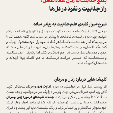
پکیج جذابیت به زبان ساده شامل :
راز جذابیت و نفوذ در دل‌ها
شرح اسرار کلیدی علم جذابیت به زبانی ساده
در قرن 21 هر قدر که علم با کمک اینترنت و موبایل و تکنولوژی فاصله ها را کم
می­کند، چیزی درون انسان‌ها فاصله‌ها را بیشتر می‌سازد. شما اکنون همسرانی را
می‌بینید که کنار هم نشسته‌اند، اما هر کدام با موبایل خود مشغول ارتباط و
گفت‌و‌گو با انسان‌هایی هستند که کیلومترها از آن‌ها دورند. این در حالی است که
همین همسران سال‌هاست کنار هم زندگی می‌کنند، اما یکدیگر را نمی‌شناسند
و مدت‌هاست که احساس می‌کنند فرسنگ‌ها با هم فاصله پیدا کرده‌اند و
عشقشان کمرنگ شده.
کلیشه هایی درباره زنان و مردان
اگر بیست سال قبل می‌خواستید در مورد
تفاوت زنان و مردان
سخنرانی کنید،
کافی بود کتاب «مردان مریخی، زنان ونوسی» را یک بار می‌خواندید و بعد همان
جملات آشنا و قدیمی را تکرار می‌کردید.
جملات کلیشه‌­ای در مورد زنان و مردان
مانند اینکه مردان درشت‌تر، خشن‌تر، کله‌شق‌تر، ماجراجوتر، رقابتی‌تر،
خود‌محورتر، ساکت‌تر و بی‌احساس‌ترند و رنگ لباسشان باید آبی باشد و دختران