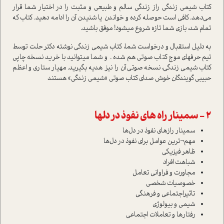
کتاب شیمی زندگی راز زندگی سالم و طبیعی و مثبت را در اختیار شما قرار
می‌دهد. کافی است حوصله کرده و خواندن یا شنیدن آن را ادامه دهید. کتاب که
تمام شد، بازی شما تازه شروع میشود! موفق باشید.
به دليل استقبال و درخواست شما، کتاب شیمی زندگی نوشته دکتر حلت توسط
تيم حرفه­اي موج کتاب صوتي هم شده . و شما مي­توانيد با خريد نسخه چاپي
کتاب شیمی زندگی، نسخه صوتي آن را نیز هديه بگيريد. مهيار ستاري و اعظم
حبيبي گويندگان خوش صداي کتاب صوتي «شیمی زندگی» هستند
2 - سمینار راه های نفوذ در دلها
سمینار رازهای نفوذ در دل‌ها
مهم¬ترین عوامل برای نفوذ در دل‌ها
ظاهر فیزیکی
شباهت افراد
مجاورت و فراوانی تعامل
خصوصیات شخصی
تاثیراجتماعی و فرهنگی
شیمی و بیولوژی
رفتارها و تعاملات اجتماعی