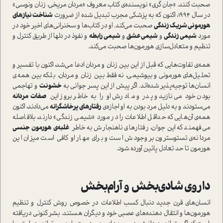
صحبت کنند. «جان گری» نویسنده‌ی کتاب معروف «مردان مریخی، زنان ونوسی»
در سال ۱۹۹۴، اکنون که به پزشکی مجرب تبدیل شده از ضرورت
شناخت نیازهای
هورمونی شریک زندگی
صحبت می‌کند. او در کتاب‌ها و سخنرانی‌های اخیر خود در
مورد
شیمی زندگی
و
شیمی عشق
و
شیمی رابطه
و نفوذ در دل­ها از طریق کنترل و
تنظیم و متعادل‌سازی هورمون‌ها صحبت می‌کند.
همه‌ی تفاوت‌هایی که قبل از این بین زنان و مردان ادعا می‌شد، اکنون با تفسیر و
تحلیل‌های هورمونی و بیوشیمی، نه فقط بین زنان و مردان، بلکه بین همه‌ی
انسان‌ها توجیه‌پذیر شده‌اند. اگر پیش از این پسر جوانی به
خشونت
و تهاجمی
بودن خود می‌نازید و پدر و مادرش او را به خاطر بروز این
صفات مردانه
می‌ستودند و به دلیل مرد بودن به او اجازه‌ی
رفتارهای پرخاشگرانه
می‌دادند، اکنون
همه‌ی آن‌هایی که حداقل اطلاعات را در مورد «شیمی زندگی» دارند، بلافاصله
می‌فهمند که این جوان، رفتارهای ناهنجارش به خاطر
غلبه‌ی هورمون جنسی
مردانه‌ی تستوسترون بر وجودش است و برای مهار او کافی است میزان این
هورمون تا حد تعادل پائین آورده شود.
داروی شادی‌بخش و آرام‌بخش
انسان‌های قرن جدید دنبال کسب اطلاعات در خصوص روش کنترل و تنظیم
هورمون‌ها و انتقال دهنده‌های عصبی خود و دیگران هستند. بشر کنونی دریافته