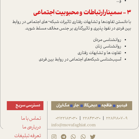
و...
3 - سمینارارتباطات و محبوبیت اجتماعی
با دانستن تفاوت‌ها و تشابهات رفتاری تاثیرات شبکه¬های اجتماعی در روابط
بین فردی در نفوذ پذیری و تاثیرگذاری بر جنس مخالف مسلط شوید.
روانشناسی مردان
روانشناسی زنان
تفاوت ‌ها و تشابهات رفتاری
آسیب‌شناسی شبکه‌های اجتماعی در روابط بین فردی
فیدیبو
طاقچه
دیجی‌کالا
جار
مگ‌ایران
دسترسی سریع
22861807-9
22843030
02122183030
تماس با ما
|
|
info@movafaghiat.com
درباره‌ی ما
تعرفه تبلیغات