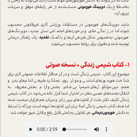
است که اگر بتواند به دانش هورمون‌های مهم دست یابد، می‌تواند به‌راحتی با
به‌اصطلاح یک
دوپینگ هورمونی
حساب‌شده، از هر رابطه‌ای موفق و سربلند
بیرون آید.
شاید دوپینگ‌های هورمونی در مسابقات ورزشی کاری غیر‌قانونی محسوب
شوند، اما در زندگی عادی و برخوردهای اجتماعی نسل جدید، دوپینگ‌های
هورمونی، به‌خصوص شکل طبیعی آن‌ها و با کمک
تغذیه
، یک راهکار درمانی
توصیه شده و مقبول برای روابط محسوب می‌شوند.
1- کتاب شیمی زندگی + نسخه صوتی
موضوع این کتاب ، شیمی زندگی است و در آن حداقل اطلاعات عمومی لازم برای
شناخت هورمون‌های اساسی و موثر روی عملکرد طبیعی اندام‌های بدن و
همچنین مولکول‌های شیمیایی شادی‌بخش و آرام‌بخش معروف به
انتقال‌دهنده‌های عصبی مغز، در اختیار شما قرار داده می‌شود. در کتاب شیمی
زندگی تالیف دکتر حلت از تفاوت‌های بین زنان و مردان هم فراوان صحبت شده،
اما هدف کتاب شیمی زندگی اصلا بیان این تفاوت‌ها نبوده است، چرا که با تسلط
به دانش
هورمون‌درمانی
، هر تفاوتی به‌راحتی قابل رفع و قابل عبور خواهد شد.