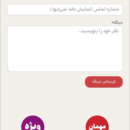
واقعی در ارتباط با اختلال شخصیت اسکزوئید و مشکلات و نیز
راهکارهای حل آن قرار می دهد که در اتاق درمان اتفاق افتاده
است.در فصل پایانی زیر ذره بین نیز همکاران ما تلاش کرده
دیدگاه*
اند تا در کنار مطالب سرگرمی و انگیزشی، شما را با بهترین و
موثرترین راهکارهای استفاده از هوش مصنوعی در حوزه های
مختلف کسب و کار آشنا کنند.
فرستادن دیدگاه
ویژه
مهمان