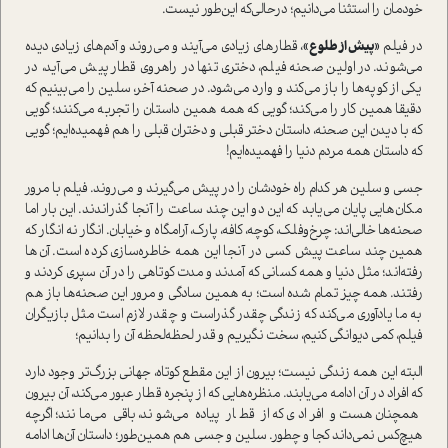
خودمان را استثنا می‌دانیم؛ در‌حالی‌که این‌طور نیست.
در فیلم
«پیش از طلوع»
، قطارهای زیادی می‌آیند و می‌روند و آدم‌های زیادی دیده
می‌شوند. در اولین صحنه فیلم، دختری تنها در راهروی قطار پیش می‌آید، در
یکی از کوپه‌ها را باز می‌کند و وارد می‌شود. در صحنه آخر، سلین را می‌بینیم که
دقیقا همین کار را می‌کند؛ گویی که همه همین داستان را تجربه می‌کنند؛ گویی
که با دیدن این صحنه، داستان دختر قبلی و دختران قبلی را هم فهمیده‌ایم؛ گویی
که داستان همه مردم دنیا را فهمیده‌ایم!
جسی و سلین هر کدام راه خودشان را در پیش می‌گیرند و می‌روند. فیلم با مرور
مکان‌هایی پایان می‌یابد که این دو این چند ساعت را آنجا گذراندند. این بار اما
صحنه‌ها خالی‌اند: چرخ‌وفلک، کوچه، کافه، پارک، آرامگاه و خیابان. انگار نه انگار که
همین چند ساعت پیش کسی در آنجا این همه خاطره‌سازی کرده است. آن‌ها
رفته‌اند؛ مثل دنیا و همه کسانی که آمدند و مدت کوتاهی را در آن سپری کردند و
رفتند. همه چیز تمام شده است؛ به همین سادگی و مرور این صحنه‌ها باز هم
به ما یادآوری می‌کند که زندگی چقدر گذراست و چقدر لازم است مثل بازیگران
فیلم، کمی دیوانگی کنیم، سخت نگیریم و قدر لحظه‌لحظه آن را بدانیم؛
البته این همه زندگی نیست؛ بیرون از این مقطع کوتاه، جهانی بزرگ‌تر وجود دارد
که افراد در آن ادامه می‌یابند. منظره‌هایی که از پنجره قطار عبور می‌کند، آن بیرون
همچنان هست و افرادی که از قطار پیاده می‌شوند، باقی می‌مانند؛ اگرچه
هیچ‌کس نمی‌داند کجا و چطور. سلین و جسی هم همین‌طور؛ داستان آن‌ها ادامه