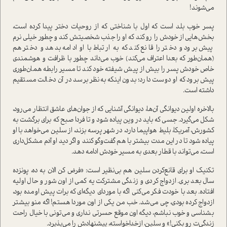
می‌شوند!
پسر خوب بلد است که اول با شناختی که از روحیات دختر پیدا کرده است،
بخش‌هایی از خودش را رو کند که او را جذب شخصیتش کند و چطور خیلی نرم
پیش برود و دختر را قانع کند که به ارتباط با او ادامه بدهد و دختر هم
(همان‌طور که بعدا اعتراف می‌کند) خوب می‌داند چطور با ظرافت و هوشمندی
خاص خودش پسر را بیش از پیش شیفته خود کند تا مسیر رابطه همان‌طوری
پیش برود که او دوست دارد؛ بدون اینکه به‌نظر برسد در آن دخالت مستقیم
داشته است.
بالاخره اولین دیوانگی آن‌ها، دیوانگی آشنایی که از جوان‌های عاشق انتظار می‌رود،
شکل می‌گیرد. جسی که باید در وین پیاده شود و تا فردا صبح که برای برگشت به
کشورش، آمریکا، بلیط هواپیما دارد، در شهر پرسه بزند، از سلین می‌خواهد با او
پیاده شود تا در این مدت بیشتر با هم گفت‌وگو کنند و اگر دید او آدم مشکل‌داری
است، می‌تواند با قطار بعدی به مسیر خودش ادامه دهد.
تکنیک او برای قانع‌کردن سلین هم بی‌نظیر است: «فرض کن الان به ده، پونزده
سال بعد بری. ازدواج کردی و زندگی مشترکت یه کمی از اون شور و حال اولیه
افتاده. بعد با خودت فکر می‌کنی اگه با موردای دیگه‌ای که برات پیش اومده بود،
ازدواج کرده بودی، چی می‌شد. خب من یکی از اون موردا هستم! اگه منو بیشتر
بشناسی و خوب نباشم، دیگه اون موقع حسرتی نداری و می‌تونی با خیال راحت
زندگی‌ت رو بکنی!» و سلین، از‌خدا‌خواسته، پیشنهادش را می‌پذیرد.