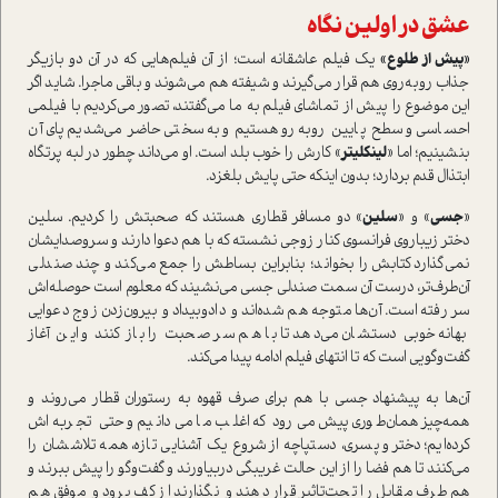
عشق در اولین نگاه
«پیش از طلوع»
یک فیلم عاشقانه است؛ از آن فیلم‌هایی که در آن دو بازیگر
جذاب روبه‌روی هم قرار می‌گیرند و شیفته هم می‌شوند و باقی ماجرا. شاید اگر
این موضوع را پیش از تماشای فیلم به ما می‌گفتند، تصور می‌کردیم با فیلمی
احساسی و سطح پایین روبه‌رو هستیم و به‌سختی حاضر می‌شدیم پای آن
بنشینیم؛ اما «
لینکلیتر
» کارش را خوب بلد است. او می‌داند چطور در لبه پرتگاه
ابتذال قدم بردارد؛ بدون اینکه حتی پایش بلغزد.
«
جسی
» و «
سلین
» دو مسافر قطاری هستند که صحبتش را کردیم. سلین
دختر زیباروی فرانسوی کنار زوجی نشسته که با هم دعوا دارند و سروصدایشان
نمی‌گذارد کتابش را بخواند؛ بنابراین بساطش را جمع می‌کند و چند صندلی
آن‌طرف‌تر، درست آن سمت صندلی جسی می‌نشیند که معلوم است حوصله‌اش
سر رفته است. آن‌ها متوجه هم شده‌اند و دادوبیداد و بیرون‌زدن زوج دعوایی
بهانه خوبی دستشان می‌دهد تا با هم سر صحبت را باز کنند و این آغاز
گفت‌وگویی است که تا انتهای فیلم ادامه پیدا می‌کند.
آن‌ها به پیشنهاد جسی با هم برای صرف قهوه به رستوران قطار می‌روند و
همه‌چیز همان‌طوری پیش می‌رود که اغلب ما می‌دانیم و حتی تجربه‌اش
کرده‌ایم؛ دختر و پسری، دستپاچه از شروع یک آشنایی تازه، همه تلاششان را
می‌کنند تا هم فضا را از این حالت غریبگی دربیاورند و گفت‌وگو را پیش ببرند و
هم طرف مقابل را تحت‌تاثیر قرار دهند و نگذارند از کف برود و موفق هم