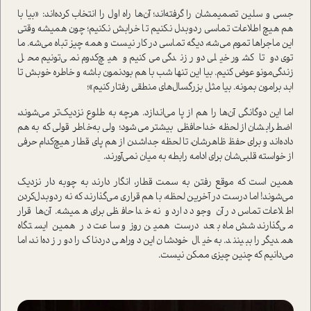
جسی و سلین تصمیمشان را گرفته‌اند؛ آن‌ها راه اول را انتخاب کرده‌اند: «بیا با
هم هیچ اطلاعات تماسی ردوبدل نکنیم تا خرابش نکنیم؛ چون همیشه وقتی
این ماجراها تموم می‌شه، دیگه تماسی در کار نیست و همه چیز تباه می‌شه. ما
توی دو تا کشور خیلی دور زندگی می‌کنیم و هیچ‌کدوم نمی‌تونیم محل
زندگی‌مونو عوض کنیم. بیا این تنها شب با هم بودنمون باشه و خاطره خوبش تا
ابد برامون بمونه. بیا مثل بزرگسال‌های منطقی رفتار کنیم»؛
اما این دوگانگی آن‌ها را هم از پا می‌اندازد. هرچه به طلوع نزدیک‌تر می‌شوند،
اضطرابشان از لحظه خداحافظی بیشتر می‌شود؛ ولی به‌خاطر قولی که به هم
داده‌اند و برای حفظ ظاهرشان، تا لحظه جدا‌شدن از هم پای قطار هیچ‌کدام حرفی
از خواسته قلبی‌شان برای ادامه رابطه به میان نمی‌آورند.
همین است که موقع رفتن به سمت قطار، انگار دارند به چوبه دار نزدیک
می‌شوند! اما درست در آخرین لحظه، با هم قراری می‌گذارند که نه رد‌و‌بدل‌کردن
اطلاعات تماس در آن وجود دارد و نه خداحافظی برای همیشه. آن‌ها قرار
می‌گذارند شش ماه بعد درست همین روز و ساعت در همین ایستگاه
همدیگر را ببینند. به خیال خودشان این دوراهی دردناک را دور زده‌اند، اما
می‌دانیم که چنین چیزی ممکن نیست.