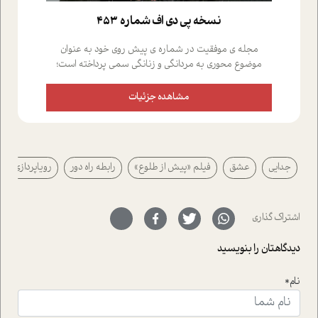
نسخه پي دي اف شماره 453
مجله ی موفقیت در شماره ی پیش روی خود به عنوان
موضوع محوری به مردانگی و زنانگی سمی پرداخته است؛
علاوه بر این که؛ گفت و گویی اختصاصی داشته ایم با فردین
علیخواه، جامعه شناس در بخش های مختلف تلاش کرده ایم
مشاهده جزئیات
از دریچه های گوناگون به این موضوع مهم بپردازیم.فصل
ایستگاه؛ شما را با دیدگاه های روانشناسان و کارشناسان
پیرامون موضوع مردانگی و زنانگی سمی و نیز چالش های
پیرامون آن آشنا می کند.در بخش دو فنجان داغ به سراغ افرادی
جدایی
عشق
فیلم «پیش از طلوع»
رابطه راه دور
رویاپردازی
رفته ایم که موفقیت را در عمل به اثبات رسانده اند؛ سید
حمیدرضا محتشمی که بیست و پنجمین سال فعالیت حرفه
ای خود را در حوزه ی کوچینگ، توسعه ی فردی و رهبری پشت
سر نهاده است و نیز کرامت عزیز زاده؛ سفیر صلح و دوستی که
اشتراک گذاری
با رکاب زدن در بیش از هفتاد کشور و کاشتن درخت، به نماد
حمایت از محیط زیست و منابع طبیعی تبدیل گشته
دیدگاهتان را بنویسید
است.فصل روایت اجنبی ها در این شماره به دو موضوع
جذاب پرداخته است که عبارتند از جنبش آهستگی و نیز مقاله
نام*
ای که به زندگی شگفت انگیز جین گودال و تاثیرات کاوش های
ایشان در حوزه ی شامپانزه ها بر زندگی امروزی ما نگاهی
افکنده است.فصل اتاق 333 شما را پای صحبت یک تجربه ی