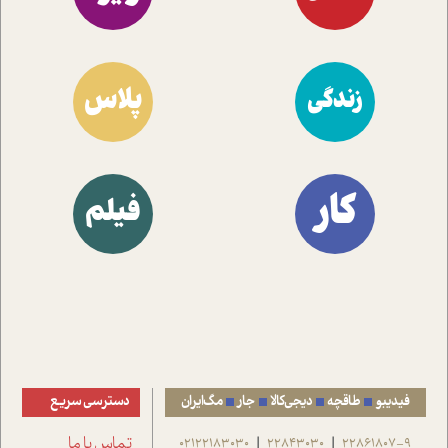
پلاس
زندگی
کار
فیلم
فیدیبو
طاقچه
دیجی‌کالا
جار
مگ‌ایران
دسترسی سریع
22861807-9
22843030
02122183030
تماس با ما
|
|