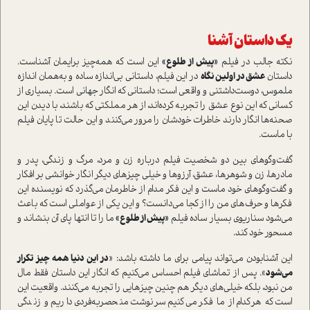
یک داستان آشنا
نکته جالب در فیلم
«پیش از طلوع»
این است که همه‌چیز برایمان آشناست.
داستان
عشق در اولین نگاه
در این فیلم، داستانی بی‌اندازه ساده و به‌همان اندازه
ملموس، دوست‌داشتنی و واقعی است؛ داستانی که انگار جهانی است. بسیاری از
کسانی که این نوع عشق را تجربه کرده‌اند، از هر مملکتی که باشند، با دیدن این
صحنه‌ها انگار دارند خاطرات خودشان را مرور می‌کنند و این حالت تا پایان فیلم
با ماست.
گفت‌وگوهای بین دو شخصیت فیلم درباره زن و مرد، مرگ و زندگی، پدر و
مادرها، زن و شوهرها، عشق، آرزوها و خیلی چیزهای دیگر انگار خوانشی بر افکار
و گفت‌وگوهای خود ماست و این فکر مدام از خاطرمان می‌گذرد که نویسنده این
فکرها و حرف‌های من را از کجا می‌دانست؟ و این یکی از عواملی است که باعث
می‌شود سناریوی بسیار ساده فیلم
«پیش از طلوع»
ما را تا انتها پای آن بنشاند و
مسحور خود کند.
این آشنا‌بودن می‌تواند پیامی برای ما داشته باشد: «
در این دنیا همه چیز تکرار
می‌شود
». پس از تماشای فیلم احساس می‌کنیم که انگار این داستان فقط مال
من نبود، بلکه خیلی‌های دیگر هم چنین چیزهایی را تجربه می‌کنند. واقعیت این
است که هرکدام از ما فکر می‌کنیم سرنوشت منحصربه‌فردی داریم و زندگی