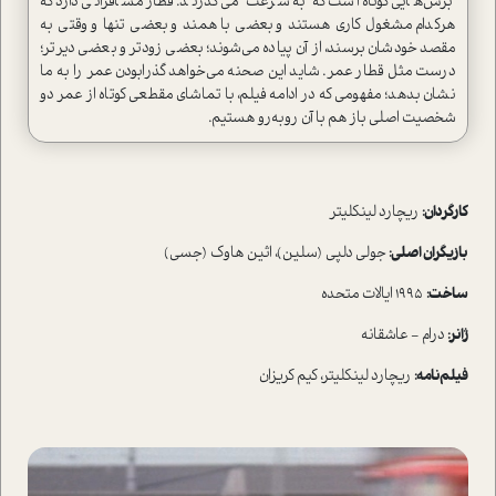
برش‌هایی کوتاه است که به سرعت می‌گذرند. قطار مسافرانی دارد که
هرکدام مشغول کاری هستند و بعضی با همند و بعضی تنها و وقتی به
مقصد خودشان برسند، از آن پیاده می‌شوند؛ بعضی زودتر و بعضی دیرتر؛
درست مثل قطار عمر. شاید این صحنه می‌خواهد گذرا‌بودن عمر را به ما
نشان بدهد؛ مفهومی که در ادامه فیلم، با تماشای مقطعی کوتاه از عمر دو
شخصیت اصلی باز هم با آن روبه‌رو هستیم.
کارگردان:
ریچارد لینکلیتر
بازیگران اصلی:
جولی دلپی (سلین)، اثین هاوک (جسی)
ساخت:
1995 ایالات متحده
ژانر:
درام - عاشقانه
فیلم‌نامه:
ریچارد لینکلیتر، کیم کریزان