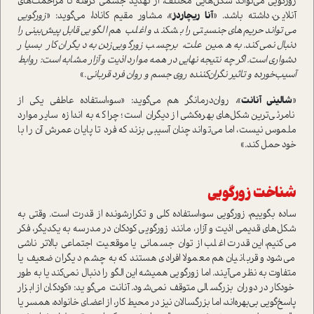
زورگویی می‌تواند شکل‌هایی مختلف، از تهدید جسمی گرفته تا مزاحمت‌های
آنلاین، داشته باشد. «
آنا ریچاردز
»، مشاور مقیم کانادا، می‌گوید: «
زورگویی
می‌تواند حریم‌های جنسیتی را بشکند و اغلب هم الگویی قابل‌پیش‌بینی را
دنبال نمی‌کند. به همین علت، برچسب زورگو‌یی‌زدن به دیگران کار بسیار
دشواری است. اگر چه نتیجه نهایی در همه موارد اذیت و آزار مشابه است: روابط
آسیب‌خورده و تاثیر نگران‌کننده روی جسم و روان فرد قربانی
.»
«
شالینی آنانت
»، روان‌درمانگر هم می‌گوید: «سوء‌استفاده عاطفی یکی از
نامرئی‌ترین شکل‌های بهره‌کشی از دیگران است؛ چرا که به اندازه سایر موارد
ملموس نیست، اما می‌تواند چنان آسیبی بزند که فرد تا پایان عمرش آن را با
خود حمل کند.»
شناخت زورگویی
ساده بگوییم، زورگویی سوء‌استفاده کلی و تکرار‌شونده از قدرت است. وقتی به
شکل‌های قدیمی اذیت و آزار، مانند زورگویی کودکان در مدرسه به یکدیگر، فکر
می‌کنیم، این قدرت اغلب از توان جسمانی یا موقعیت اجتماعی بالاتر ناشی
می‌شود و قربانیان هم معمولا افرادی هستند که به چشم دیگران ضعیف یا
متفاوت به نظر می‌آیند. اما زورگویی همیشه این الگو را دنبال نمی‌کند یا به طور
خودکار در دوران بزرگسالی متوقف نمی‌شود. آنانت می‌گوید: «کودکان از ابزار
پاسخ‌گویی بی‌بهره‌اند، اما بزرگسالان نیز در محیط کار، از اعضای خانواده، همسر یا