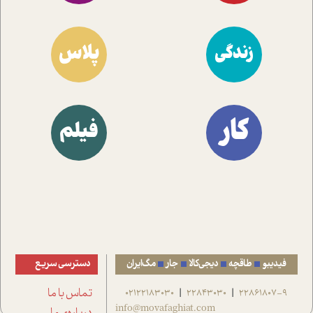
پلاس
زندگی
کار
فیلم
فیدیبو
طاقچه
دیجی‌کالا
جار
مگ‌ایران
دسترسی سریع
22861807-9
22843030
02122183030
تماس با ما
|
|
info@movafaghiat.com