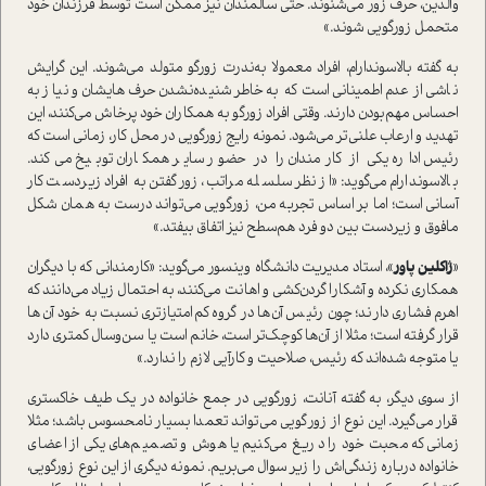
والدین، حرف زور می‌شنوند. حتی سالمندان نیز ممکن است توسط فرزندان خود
متحمل زورگویی شوند.»
به گفته بالاسوندارام، افراد معمولا به‌ندرت زورگو متولد می‌شوند. این گرایش
ناشی از عدم‌اطمینانی است که به‌خاطر شنیده‌نشدن حرف‌هایشان و نیاز به
احساس مهم‌بودن دارند. وقتی افراد زورگو به همکاران خود پرخاش می‌کنند، این
تهدید و ارعاب علنی‌تر می‌شود. نمونه رایج زورگویی در محل کار، زمانی است که
رئیس اداره یکی از کارمندان را در حضور سایر همکاران توبیخ می‌کند.
بالاسوندارام می‌گوید: «از نظر سلسله مراتب، زور‌گفتن به افراد زیردست کار
آسانی است؛ اما بر اساس تجربه من، زورگویی می‌تواند درست به همان شکل
مافوق و زیردست بین دو فرد هم‌سطح نیز اتفاق بیفتد.»
«
ژاکلین پاور
»، استاد مدیریت دانشگاه وینسور می‌گوید: «کارمندانی که با دیگران
همکاری نکرده و آشکارا گردن‌کشی و اهانت می‌کنند، به احتمال زیاد می‌دانند که
اهرم فشاری دارند؛ چون رئیس آن‌ها در گروه کم‌امتیازتری نسبت به خود آن‌ها
قرار گرفته است؛ مثلا از آن‌ها کوچک‌تر است، خانم است یا سن‌و‌سال کمتری دارد
یا متوجه شده‌اند که رئیس، صلاحیت و کارآیی لازم را ندارد.»
از سوی دیگر، به گفته آنانت، زورگویی در جمع خانواده در یک طیف خاکستری
قرار می‌گیرد. این نوع از زورگویی می‌تواند تعمدا بسیار نامحسوس باشد؛ مثلا
زمانی که محبت خود را دریغ می‌کنیم یا هوش و تصمیم‌های یکی از اعضای
خانواده درباره زندگی‌اش را زیر سوال می‌بریم. نمونه دیگری از این نوع زورگویی،