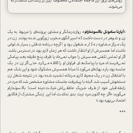
روش‌های بروز این فاجعه اجتماعی، مخصوصا بین بزرگسالان، شگفت‌زده
می‌شوند.
«
آپارنا ساموئل بالاسوندارام
»، روان‌درمانگر و مشاور، پرونده‌ای را مربوط به یک
زن و شوهر در دست داشت که اسیر الگوی مخرب زورگویی شده بودند. زن در
یک مرکز مشاوره به کار مشغول بود و اگرچه برنامه شغلی بسیار شلوغی
داشت، اما همسرش از او انتظار داشت که هر زمان لازم بود، در دسترس باشد.
اگر او تماس تلفنی همسرش را جواب نمی‌داد یا ظرف پنج دقیقه بعد، پیامکی
نمی‌فرستاد، مرد با پیامک‌های فراوان او را کلافه می‌کرد. حتی اگر زن در یک
جلسه بود، باید بهانه‌ای می‌آورد تا مبادا همسرش مشکوک شود و این شک هم
با اشتغال زن در یک محیط کاری مردانه، تشدید شده بود. در نتیجه، شغل زن
دستخوش آسیب شد. البته با پیشرفت جلسات مشاوره مشخص شد که مرد در
رابطه قبلی خود از طرف شریک عاطفی‌اش خیانت دیده است! بالاسوندارام
می‌گوید: «اگر چه اکنون مرد نیت بدی نداشت، اما این زندگی مشترک از فاکتور
اعتماد بی‌بهره بود.»
***