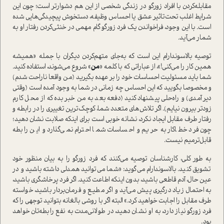
مقابله‌کردن با افراد زورگو در زندگی شخصی از این هم دشوارتر است؛ چون این
شرایط اغلب تحت‌تاثیر عشق یا احساس وظیفه، دستخوش پیچیدگی‌هایی شده
است. با این وجود، فراخواندن یک فرد زورگو گام مهمی در خنثی‌کردن رفتار او به
شمار می‌آید.
توصیه بالاسوندارام این است که به‌جای متهم‌کردن دیگران با جمله «همیشه
همین کار را می‌کنی!»، از عباراتی که با کلمه «
من
» شروع می‌شوند، استفاده کنید.
شما باید مسئولیت احساسات خود را بر عهده بگیرید (من واقعا ناراحت شدم)
و مخصوصا بگویید که این احساس چه زمانی در شما به وجود آمده است (وقتی
دیر آمدی) و راه‌حلی پیشنهاد کنید (دفعه بعد به من خبر بده که از محل کارم
زودتر بیرون نیایم). اگر تلاش‌های متعدد شما، کوچک‌ترین تغییری را در رابطه و
رفتار طرف مقابل ایجاد نکرد، نشانه خوبی است برای اینکه صلابت نشان دهید؛
چون فرد خطاکار به حریم و احساسات شما احترام نمی‌گذارد و این رابطه
قابل‌ترمیم نیست.
به طور کلی، کارشناسان توصیه می‌کنند که فرد زورگو را به بیان منظور خود
تشویق کنید. بالاسوندارام می‌گوید: «شما می‌توانید همدلی داشته باشید و در
عین حال، آدم قاطعی باشید، بدون اینکه اطاعت کنید. اگر فرد پرخاشگری باشید،
به احتمال زیاد درگیری پیش می‌آید و اگر مطیع و فرمان‌بردار باشید، خواسته
طرف مقابل را اجابت خواهید کرد.» البته اگر با روشی بالغانه بتوانید توجهی را که
فرد زورگو نیاز دارد، به او نشان دهید، در طولانی‌مدت به نفع رابطه‌تان خواهد
بود.