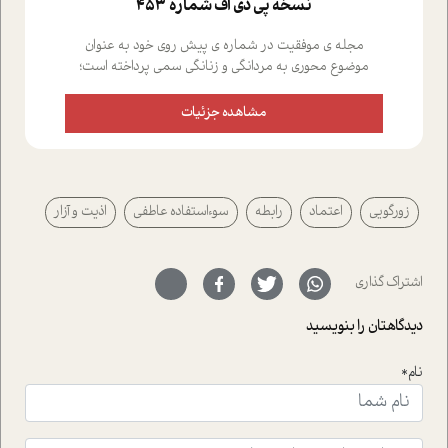
نسخه پي دي اف شماره 453
مجله ی موفقیت در شماره ی پیش روی خود به عنوان
موضوع محوری به مردانگی و زنانگی سمی پرداخته است؛
علاوه بر این که؛ گفت و گویی اختصاصی داشته ایم با فردین
علیخواه، جامعه شناس در بخش های مختلف تلاش کرده ایم
مشاهده جزئیات
از دریچه های گوناگون به این موضوع مهم بپردازیم.فصل
ایستگاه؛ شما را با دیدگاه های روانشناسان و کارشناسان
پیرامون موضوع مردانگی و زنانگی سمی و نیز چالش های
پیرامون آن آشنا می کند.در بخش دو فنجان داغ به سراغ افرادی
زورگویی
اعتماد
رابطه
سوء‌استفاده عاطفی
اذیت و آزار
رفته ایم که موفقیت را در عمل به اثبات رسانده اند؛ سید
حمیدرضا محتشمی که بیست و پنجمین سال فعالیت حرفه
ای خود را در حوزه ی کوچینگ، توسعه ی فردی و رهبری پشت
سر نهاده است و نیز کرامت عزیز زاده؛ سفیر صلح و دوستی که
اشتراک گذاری
با رکاب زدن در بیش از هفتاد کشور و کاشتن درخت، به نماد
حمایت از محیط زیست و منابع طبیعی تبدیل گشته
دیدگاهتان را بنویسید
است.فصل روایت اجنبی ها در این شماره به دو موضوع
جذاب پرداخته است که عبارتند از جنبش آهستگی و نیز مقاله
نام*
ای که به زندگی شگفت انگیز جین گودال و تاثیرات کاوش های
ایشان در حوزه ی شامپانزه ها بر زندگی امروزی ما نگاهی
افکنده است.فصل اتاق 333 شما را پای صحبت یک تجربه ی
واقعی در ارتباط با اختلال شخصیت اسکزوئید و مشکلات و نیز