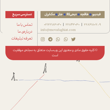
فیدیبو
طاقچه
دیجی‌کالا
جار
مگ‌ایران
دسترسی سریع
22861807-9
22843030
02122183030
تماس با ما
|
|
info@movafaghiat.com
درباره‌ی ما
تعرفه تبلیغات
© کلیه حقوق مادی و معنوی این وب‌سایت متعلق به
مجله‌ی موفقیت
است