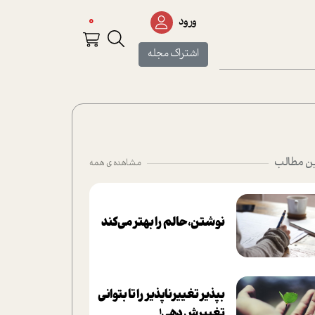
0
ورود
اشتراک مجله
ن مطالب
مشاهده ی همه
نوشتن، حالم را بهتر می‌کند
بپذير تغييرناپذير را تا بتواني
تغييرش دهي!‏