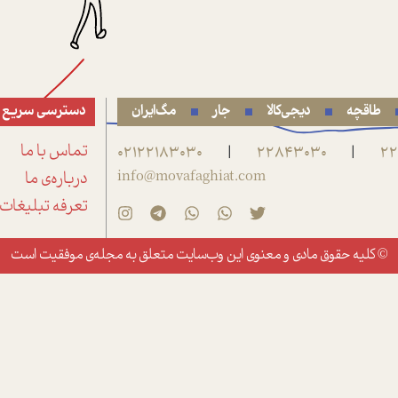
طاقچه
دیجی‌کالا
جار
مگ‌ایران
دسترسی سریع
22
22843030
02122183030
تماس با ما
|
|
info@movafaghiat.com
درباره‌ی ما
تعرفه تبلیغات
© کلیه حقوق مادی و معنوی این وب‌سایت متعلق به
مجله‌ی موفقیت
است