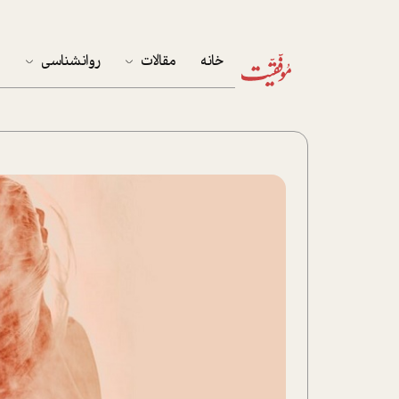
خانه
مقالات
روانشناسی
م
آخرین مقالات
تست روان‌شناسی
مهمان خانه
کوکولوژی
پرونده ویژه
زندگی
نوجوان
کار
پلاس