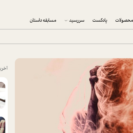
حصولات
پادکست
سررسید
مسابقه داستان
سررسید 1403
سفارش شرکتی سررسید 1403
پکيج نوروزي موفقيت
آخری
تقویم رومیزی
تقویم دیواری