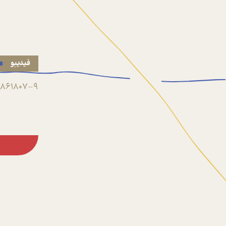
فیدیبو
861807-9