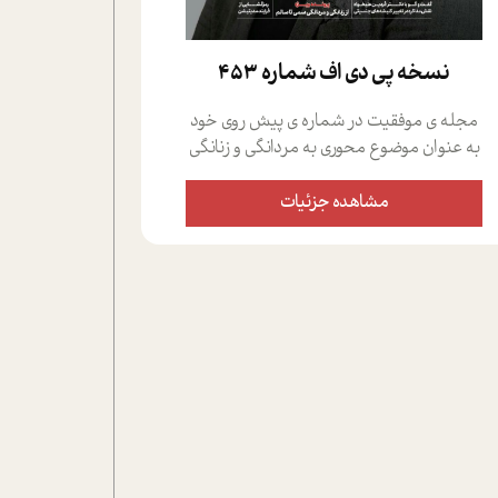
نسخه پي دي اف شماره 453
مجله ی موفقیت در شماره ی پیش روی خود
به عنوان موضوع محوری به مردانگی و زنانگی
سمی پرداخته است؛ علاوه بر این که؛ گفت و
گویی اختصاصی داشته ایم با فردین علیخواه،
مشاهده جزئیات
جامعه شناس در بخش های مختلف تلاش
کرده ایم از دریچه های گوناگون به این موضوع
مهم بپردازیم.فصل ایستگاه؛ شما را با دیدگاه
های روانشناسان و کارشناسان پیرامون
موضوع مردانگی و زنانگی سمی و نیز چالش
های پیرامون آن آشنا می کند.در بخش دو
فنجان داغ به سراغ افرادی رفته ایم که
موفقیت را در عمل به اثبات رسانده اند؛ سید
حمیدرضا محتشمی که بیست و پنجمین
سال فعالیت حرفه ای خود را در حوزه ی
کوچینگ، توسعه ی فردی و رهبری پشت سر