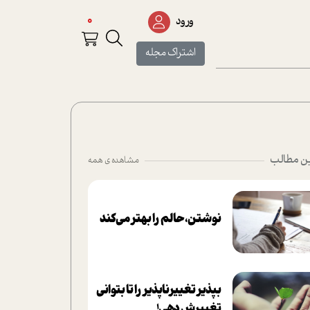
0
ورود
اشتراک مجله
ن مطالب
مشاهده ی همه
نوشتن، حالم را بهتر می‌کند
بپذير تغييرناپذير را تا بتواني
تغييرش دهي!‏