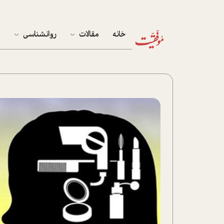
خانه
مقالات
روانشناسی
م
آخرین مقالات
تست روان‌شناسی
مهمان خانه
کوکولوژی
پرونده ویژه
زندگی
نوجوان
کار
پلاس