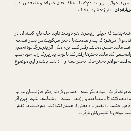
 نوجوانی می‌رسد، کم‌کم با مخالفت‌های خانواده و جامعه روبه‌رو
گرا‌بودن
به او زده شود، زیاد است.
شته باشید که خیلی از پسرها هم دوست دارند خاله بازی کنند، اما در
ن‌ها سوال می‌شود که پسر هستند یا دختر، می‌گویند من پسر هستم.
د مانند جنس مخالف رفتار کنند؛ برای مثال اگر پدربزرگ نوه دختری
ده سعی کند مانند دخترها رفتار کند تا توجه پدربزرگ را به خود جلب
 فقط خواهر، دختر خاله، دختر عمه و ... داشته باشد و این موضوع
جود در‌نظر‌گرفتن موارد ذکر شده، احساس کردند رفتار فرزندشان موافق
عه کنند تا با مصاحبه و ارزیابی، مشکل او شناسایی شود؛ چون اگر
 آگاهی جنسی را تغییر داد؛ یعنی از همان ابتدا نگذاریم کودک در نقش
 موافق با آناتومی‌اش بازگردد.