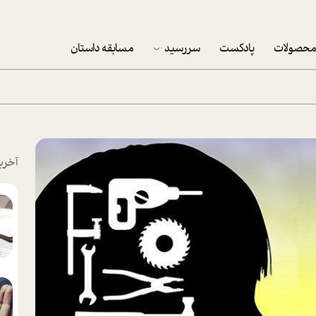
حصولات
پادکست
سررسید
مسابقه داستان
سررسید 1403
سفارش شرکتی سررسید 1403
پکيج نوروزي موفقيت
آخری
تقویم رومیزی
تقویم دیواری