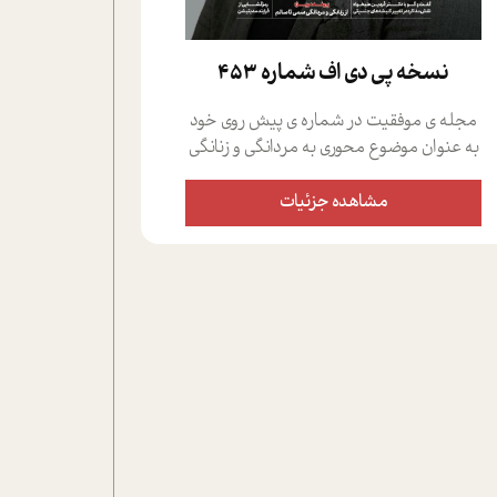
نسخه پي دي اف شماره 453
مجله ی موفقیت در شماره ی پیش روی خود
به عنوان موضوع محوری به مردانگی و زنانگی
سمی پرداخته است؛ علاوه بر این که؛ گفت و
گویی اختصاصی داشته ایم با فردین علیخواه،
مشاهده جزئیات
جامعه شناس در بخش های مختلف تلاش
کرده ایم از دریچه های گوناگون به این موضوع
مهم بپردازیم.فصل ایستگاه؛ شما را با دیدگاه
های روانشناسان و کارشناسان پیرامون
موضوع مردانگی و زنانگی سمی و نیز چالش
های پیرامون آن آشنا می کند.در بخش دو
فنجان داغ به سراغ افرادی رفته ایم که
موفقیت را در عمل به اثبات رسانده اند؛ سید
حمیدرضا محتشمی که بیست و پنجمین
سال فعالیت حرفه ای خود را در حوزه ی
کوچینگ، توسعه ی فردی و رهبری پشت سر