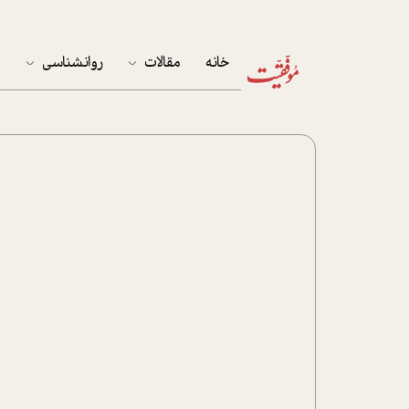
خانه
مقالات
روانشناسی
م
آخرین مقالات
تست روان‌شناسی
مهمان خانه
کوکولوژی
پرونده ویژه
زندگی
نوجوان
کار
پلاس