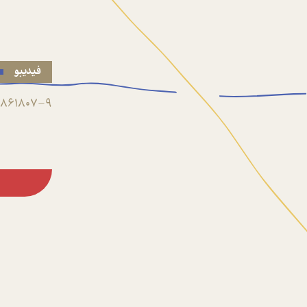
فیدیبو
861807-9