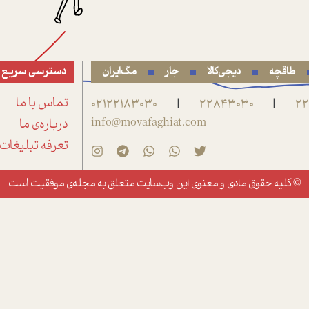
طاقچه
دیجی‌کالا
جار
مگ‌ایران
دسترسی سریع
22
22843030
02122183030
تماس با ما
|
|
info@movafaghiat.com
درباره‌ی ما
تعرفه تبلیغات
© کلیه حقوق مادی و معنوی این وب‌سایت متعلق به
مجله‌ی موفقیت
است