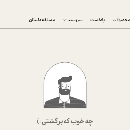
حصولات
پادکست
سررسید
مسابقه داستان
سررسید 1403
سفارش شرکتی سررسید 1403
پکيج نوروزي موفقيت
تقویم رومیزی
تقویم دیواری
چه خوب که برگشتی :)