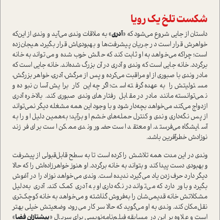
شکست تلخ یک رویا
دا‌ستان از جایی شروع می‌شود که «
آدری
» به ملاقات وندی می‌آید و وندی از این‌که
خواهرش قرار ا‌ست در جریان پیشرفت‌ها و بهبودی‌اش قرار بگیرد، هیجان‌زده
ا‌ست؛ چرا‌که می‌خواهد به او ثابت کند که حالش خوب شده و می‌تواند به خانه
برگردد. خانه جایی ا‌ست که وندی و آدری در آن بزرگ شده‌اند. خانه جایی ا‌ست که
مادر وندی با صبوری از او مراقبت می‌کرده و پس از مرگش، آدری، خواهر بزرگش،
مسئولیتش را به‌عهده گرفته ا‌ست؛ اگرچه این کار برایش آسان نبوده و
نمی‌توانسته مانند مادر در مقابل رفتار‌های وندی صبوری کند. بالاخره آدری
ازدواج می‌کند، می‌خواهد بچه‌دار شود و با وجود این همه مشغله دیگر نمی‌تواند
از پس نگه‌داری وندی و کنترل حمله‌های خشم او برآید؛ به‌همین دلیل او را به
آسایشگاه می‌فرستد. او معتقد ا‌ست حضور وندی ممکن ا‌ست برای فرزند
نوزادش خطرآفرین باشد.
وندی در این مدت همه تلاشش را کرده ا‌ست تا به سطح قابل‌قبولی از پیشرفت
و بهبودی دست پیدا کند و بتواند به خانه برگردد. او هنوز خواهرزاده‌اش را که حالا
دیگر دارد حرف‌زدن یاد می‌گیرد، ندیده ا‌ست. وندی می‌خواهد نوزاد را در آغوش
بگیرد و باور دارد که می‌تواند در نگه‌داری او به آدری کمک کند. آدری به‌دلیل
مشکلاتش خانه قدیمی‌شان را به‌فروش گذاشته و می‌خواهد به خانه کوچک‌تری
نقل‌مکان کند. وندی به او می‌گوید که حالا سر کار می‌رود، وضعیتش خیلی بهتر
ا‌ست و علاوه بر این در مسابقه فیلم‌نامه‌نویسی برای سریال «
پیشتازان فضا
»