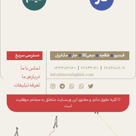
فیدیبو
طاقچه
دیجی‌کالا
جار
مگ‌ایران
دسترسی سریع
22861807-9
22843030
02122183030
تماس با ما
|
|
info@movafaghiat.com
درباره‌ی ما
تعرفه تبلیغات
© کلیه حقوق مادی و معنوی این وب‌سایت متعلق به
مجله‌ی موفقیت
است