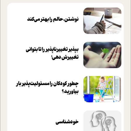
نوشتن، حالم را بهتر می‌کند
بپذير تغييرناپذير را تا بتواني
تغييرش دهي!‏
چطور کودکان را مسئولیت‌پذیر بار
بیاورید؟
خودشناسی