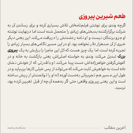
طعم شیرین پیروزی
اگرچه وندی برای نوشتن فیلم‌نامه‌اش تلاش بسیاری کرده و برای رساندن آن به
شرکت برگزارکننده بدبختی‌های زیادی را متحمل شده ا‌ست، اما در‌نهایت نوشته
او جزو برندگان نیست و او نامه رد‌شدنش را دریافت می‌کند. این یعنی دیگر
خبری از آن صدهزار دلار نخواهد بود. او در این مسیر ناکامی‌های بسیار زیادی را
تجربه کرده ا‌ست، اما یک چیز هست که کل این ماجرا را برایش به یک
پیروزی
بزرگ
تبدیل می‌کند: وندی به خوا‌سته اصلی‌اش، یعنی بازگشت به خانه و در
آغوش‌گرفتن خواهرزاده‌اش، دست پیدا می‌کند. او با قدرتی که از خودش نشان
داده ا‌ست به خواهرش ثابت می‌کند که می‌تواند از پس خیلی کارها بربیاید و در
طول این مسیر هم تجربیاتی به‌دست آورده که او را توانمندتر از پیش ساخته
ا‌ست و این یعنی پیروزی واقعی؛ حتی اگر به‌همه آن‌چه از قبل تعیین کرده بود،
نرسید.
آخرین مطالب
مشاهده ی همه