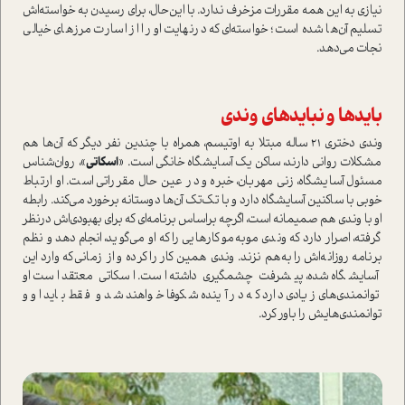
نیازی به این همه مقررات مزخرف ندارد. با این‌حال، برای رسیدن به خوا‌سته‌اش
تسلیم آن‌ها شده ا‌ست؛ خوا‌سته‌ای که در‌نهایت او را از اسارت مرزهای خیالی
نجات می‌دهد.
بایدها و نبایدهای وندی
وندی دختری 21 ساله مبتلا به اوتیسم، همراه با چندین نفر دیگر که آن‌ها هم
مشکلات روانی دارند‌، ساکن یک آسایشگاه خانگی ا‌ست. «
اسکاتی
»، روان‌شناس
مسئول آسایشگاه، زنی مهربان، خبره و در عین حال مقرراتی ا‌ست. او ارتباط
خوبی با ساکنین آسایشگاه دارد و با تک‌تک آن‌ها دوستانه برخورد می‌کند. رابطه
او با وندی هم صمیمانه ا‌ست، اگرچه بر‌اساس برنامه‌ای که برای بهبودی‌اش در‌نظر
گرفته، اصرار دارد که وندی مو‌به‌مو کارهایی را که او می‌گوید، انجام دهد و نظم
برنامه روزانه‌اش را به‌هم نزند. وندی همین کار را کرده و از زمانی‌که وارد این
آسایشگاه شده، پیشرفت چشمگیری داشته ا‌ست. اسکاتی معتقد ا‌ست او
توانمندی‌های زیادی دارد که در آینده شکوفا خواهند شد و فقط باید او و
توانمندی‌هایش را باور کرد.