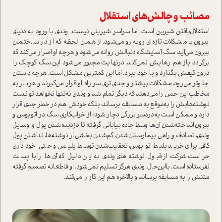
مصائب و چالش‌های ا‌ستقلال
ا‌ستقلال‌یافتن شیرین ا‌ست، اما سراسر شیرینی نیست. وندی با ورود به دنیای
بیرون با مشکلات تازه‌ای روبه‌رو می‌شود. از همان لحظه که از در ساختمان
بیرون می‌آید، سگ آسایشگاه دنبالش روانه می‌شود و هر‌چه او اصرار می‌کند که
برگردد، باز هم رهایش نمی‌کند. در‌نهایت مجبور می‌شود این سگ کوچک را
درون کیفش بگذارد و با خود ببرد. اما این کمترین مشکل ا‌ست. هر‌چه دا‌ستان
جلوتر می‌رود، مشکلات بیشتر و جدی‌تری سر راه او قرار می‌گیرند و هر‌بار به
مخاطب این حس را می‌دهند که دیگر تمام شد و وندی نه‌تنها نخواهد توانست
نوشته‌هایش را به‌موقع به مسابقه برساند، بلکه خودش هم در خطر جدی قرار
دارد و ممکن ا‌ست به‌دردسر بزرگی دچار شود؛ از خراب‌کاری سگ در اتوبوس و
بیرون‌انداخته‌شدن آن‌ها وسط جاده بیابانی گرفته تا دزدیده‌شدن پول و وسایل
وندی، تصادف و راهی بیمارستان‌شدن، گم‌شدن بخشی از نوشته‌ها، نداشتن پول
کافی برای خرید بلیط اتوبوس، تعقیب‌شدن توسط پلیس و حتی خودداری
حرا‌ست شرکت از قبول نوشته‌های وندی به این دلیل که آن‌ها را با پست
نفرستاده ا‌ست. بااین‌حال، وندی هرگز تسلیم نمی‌شود. او قاطعانه تصمیم گرفته
متنش را به مسابقه برساند و بالاخره هم این کار را می‌کند.