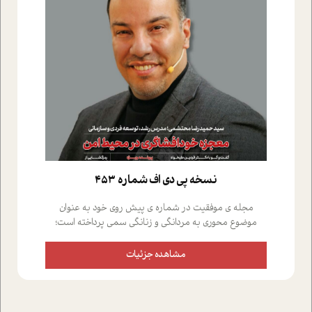
نسخه پي دي اف شماره 453
مجله ی موفقیت در شماره ی پیش روی خود به عنوان
موضوع محوری به مردانگی و زنانگی سمی پرداخته است؛
علاوه بر این که؛ گفت و گویی اختصاصی داشته ایم با فردین
علیخواه، جامعه شناس در بخش های مختلف تلاش کرده ایم
مشاهده جزئیات
از دریچه های گوناگون به این موضوع مهم بپردازیم.فصل
ایستگاه؛ شما را با دیدگاه های روانشناسان و کارشناسان
پیرامون موضوع مردانگی و زنانگی سمی و نیز چالش های
پیرامون آن آشنا می کند.در بخش دو فنجان داغ به سراغ افرادی