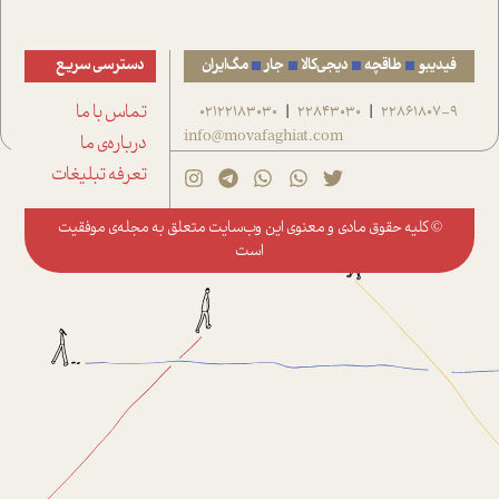
فیدیبو
طاقچه
دیجی‌کالا
جار
مگ‌ایران
دسترسی سریع
22861807-9
22843030
02122183030
تماس با ما
|
|
info@movafaghiat.com
درباره‌ی ما
تعرفه تبلیغات
© کلیه حقوق مادی و معنوی این وب‌سایت متعلق به
مجله‌ی موفقیت
است