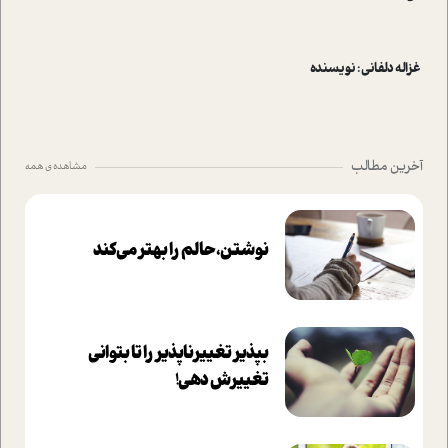
غزاله دلفانی : نویسنده
آخرین مطالب
مشاهده ی همه
نوشتن، حالم را بهتر می‌کند
بپذير تغييرناپذير را تا بتواني
تغييرش دهي!‏