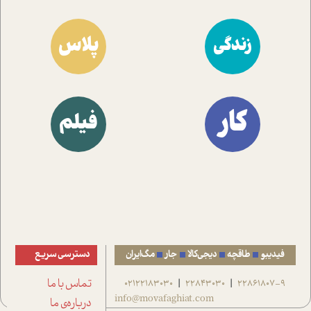
پلاس
زندگی
کار
فیلم
فیدیبو
طاقچه
دیجی‌کالا
جار
مگ‌ایران
دسترسی سریع
22861807-9
22843030
02122183030
تماس با ما
|
|
info@movafaghiat.com
درباره‌ی ما