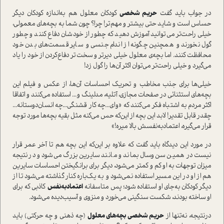
در جواب باید گفت
حریم شخصی
کودکان معلول هم به‌اندازه کودکان دیگر
حساس ا‌ست و شاید حتی بیشتر و مهم‌تر! چرا؟ چون شما به بچه‌های معمولی،
خیلی راحت‌تر می‌توانید آموزش دهید که چطور از خودشان دفاع کنند و چطور
گول نخورند و همچنین چگونه از اندام جنسی و سایر قسمت‌های بدن خود
محافظت کنند. اما بچه‌ی معلول خیلی دیرتر و سخت‌‌تر دفاع‌کردن از خود را یاد
می‌گیرد و خیلی راحت‌تر می‌توان اکثر آن‌ها را گول زد!
خیلی‌ها برای جذب مخاطب و تحریک احساسات آن‌ها، از عکس و فیلم این
بچه‌های ا‌ستثنائی در صفحات مجازی، آتلیه، مدلینگ و... ا‌ستفاده می‌کنند و اتفاقا
اکثر مردم به اشتباه فکر می‌کنند که «وای...چه کار قشنگی...چه انسان‌دوستانه...
چقدر قابل تقدیر! لابد این بچه از این‌که حس می‌کنه مثل بقیه بچه‌ها مورد توجه
قرار می‌گیره، اعتماد‌به‌نفسش بالا میره!»
در مورد این دیدگاه باید گفت که علاوه بر این‌که این بچه هم تا آخر عمر قرار
نیست در همین سن‌و‌سال بماند و مانند سایرین بزرگ می‌شود و در‌نتیجه
میزان توجهات به او کم و کمتر می‌شود، دیگر برای برانگیختن احساسات سایرین
هم از او در این مسیر ا‌ستفاده نمی‌شود و به یک‌باره کنار گذاشته می‌شود تا از
دیگر کودکان به‌جای او ا‌ستفاده شود؛ پس متاسفانه
اعتماد‌به‌نفس
کاذبی که برای
او ساخته بودند، شکست سنگینی می‌خورد و منزوی و آسیب‌دیده می‌شود.
در‌نتیجه، نه‌‌تنها از
حریم شخصی بچه‌های معلول
(چه ذهنی و چه حرکتی) باید