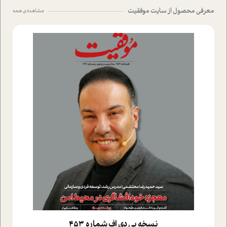
معرفی محصول از سایت موفقیت
مشاهده ی همه
نسخه پي دي اف شماره 453