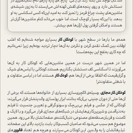
دستان کوچکش بگذارند. آن یکی، پارچه‌ی پاره‌پاره‌ی نه‌چندان‌تمیزی در
دستانش دارد و روی پنجه‌های کفش کهنه‌اش می‌ایستد تا به‌زور، شیشه‌ی
ماشین‌های پشت چراغ قرمز را تمیز کند، به امید این‌که کسی اسکناسی به او
بدهد. با این‌که بسیار کوچک ا‌ست، اما خوب می‌داند کدام ماشین‌ها گران‌تر
هستند و امکان گرفتن پول ازآن‌ها هم، بیشتر...
همه‌ی ما بارها در سطح شهر، با
کودکان کار
بسیاری مواجه شده‌ایم که اغلب
اوقات، بین کمک نقدی کردن و نکردن به آن‌ها دچار تردید بوده‌ایم زیرا نمی‌دانیم
که چه کاری به‌نفع این بچه‌ها‌ست!
اما در همین شهر، درست در همین ماشین‌هایی که کودکان کار به آن‌ها
می‌آویزند تا اسکناسی کف دستشان بگذاریم، هستند کودکانی با لباس‌های شیک
و گران‌قیمت که اتفاقا برخی از آن‌ها هم،
کودک کار
هستند، اما در لباسی متفاوت و
با شغلی متفاوت‌تر!
کودکان کار مجازی
، وسیله‌ی لاکچری‌سازی بسیاری از خانواده‌ها هستند که برخی از
آن‌ها حتی از دوران جنینی، بی‌آن‌که بدانند، ابزار پولسازی والدینشان قرار می‌گیرند؛
کودکانی که از عکس و فیلم ‌بی‌‌بی‌‌چک و سونوگرافی و تعیین جنسیت تا فیلم
به‌دنیا‌آمدن و شیرین‌کاری‌هایشان در شبکه‌های مجازی قرار می‌گیرد و با لایک و
کامنت و قربان‌صدقه‌های مصنوعی، دنبال‌کننده‌ی صفحاتشان بالا می‌رود. همین
موضوع هم سبب می‌شود که صاحبان کسب‌و‌کار، بابت بازدید بالای این صفحات،
تبلیغاتشان را به والدین این کودکان می‌سپارند و هر‌چه هم تعداد
فالوور
های