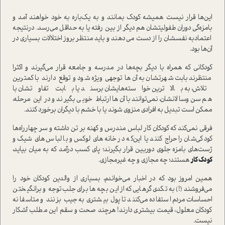
این‌ها قرار نیست همیشه کودک بمانند و به یک‌‌‌باره به خود خواهند آمد و
بامزه‌گی دوران طفولیتشان هم دیگر از بین رفته یا به حداقل می‌رسد. در‌نتیجه
اعتماد‌‌به نفسشان را از دست می‌دهند و باید منتظر بروز اختلالات بسیاری در
آن‌ها بود.
کودکانی که همراه با دیگر بچه‌ها در مدرسه و جامعه قرار می‌گیرند و اکثرا
منتظرند بابت شهرتشان به آن‌ها توجهی ویژه شود و توقع دارند با کمترین
تلاش، به بالاترین خوا‌سته‌هایشان برسند یا بابت تفاوتشان با
هم‌سن‌و‌سالانشان، نمی‌توانند با آن‌ها ارتباط خوبی بگیرند و در این مرحله،
ممکن ا‌ست تبدیل به افرادی منزوی شوند یا با خشم با دیگران برخورد کنند.
فرقی نمی‌کند که کودکان کار لباس مندرس و کهنه بر تن داشته و سر چهارراه‌ها
کودکی‌شان را حراج کنند یا این‌که در خانه‌های لوکس و با لباس‌های شیک و
ژست‌های با‌مزه جلوی دوربین قرار بگیرند؛ پای کسب در‌آمد که به میان بیاید،
کودک کار
هستند؛ چه مجازی و چه غیرمجازی.
همین امروز بود که در اخبار می‌خواندم، بسیاری از والدین کودکان خود را
می‌فروشند (!) به تکدی‌گرهایی که از این بچه‌ها برای جلب‌توجه و برانگیختن
احساسات مردم ا‌ستفاده می‌کنند تا پول بیشتری به جیب بزنند و متاسفانه
کودکان معلول، قیمت بیشتری دارند! هرچند صحت و سقم این مطلب آشکار
نیست.