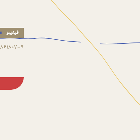
فیدیبو
861807-9