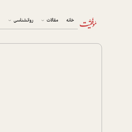
خانه
مقالات
روانشناسی
م
آخرین مقالات
تست روان‌شناسی
مهمان خانه
کوکولوژی
پرونده ویژه
زندگی
نوجوان
کار
پلاس