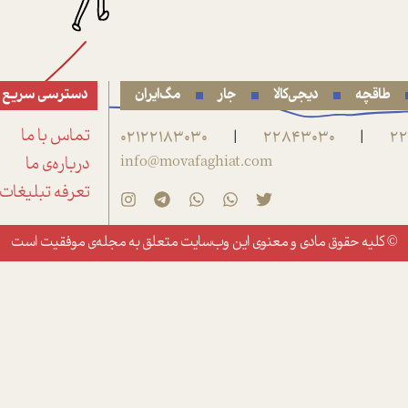
طاقچه
دیجی‌کالا
جار
مگ‌ایران
دسترسی سریع
22
22843030
02122183030
تماس با ما
|
|
info@movafaghiat.com
درباره‌ی ما
تعرفه تبلیغات
© کلیه حقوق مادی و معنوی این وب‌سایت متعلق به
مجله‌ی موفقیت
است