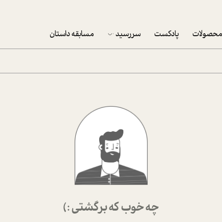
حصولات
پادکست
سررسید
مسابقه داستان
سررسید 1403
سفارش شرکتی سررسید 1403
پکيج نوروزي موفقيت
تقویم رومیزی
تقویم دیواری
چه خوب که برگشتی :)