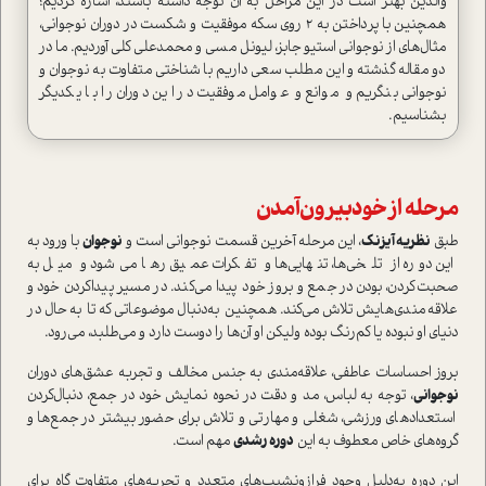
والدین بهتر ا‌ست در این مراحل به آن توجه داشته باشند، اشاره کردیم؛
همچنین با پرداختن به ۲ روی سکه‌ موفقیت و شکست در دوران نوجوانی،
مثال‌های از نوجوانی ا‌ستیو جابز، لیونل مسی و محمد‌علی کلی آوردیم. ما در
دو مقاله گذشته و این مطلب سعی داریم با شناختی متفاوت به نوجوان و
نوجوانی بنگریم و موانع و عوامل موفقیت در این دوران را با یکدیگر
بشناسیم.
مرحله‌ از خودبیرون‌آمدن
طبق
نظریه آیزنک
، این مرحله آخرین قسمت نوجوانی ا‌ست و
نوجوان
با ورود به
این دوره از تلخی‌ها، تنهایی‌ها و تفکرات عمیق رها می‌شود و میل به
صحبت‌کردن، بودن در جمع و بروز خود پیدا می‌کند. در مسیر پیدا‌کردن خود و
علاقه‌مندی‌هایش تلاش می‌کند. همچنین به‌دنبال موضوعاتی که تا به حال در
دنیای او نبوده یا کم‌رنگ بوده ولیکن او آن‌ها را دوست دارد و می‌طلبد، می‌رود.
بروز احساسات عاطفی، علاقه‌مندی به جنس مخالف و تجربه عشق‌های دوران
نوجوانی
، توجه به لباس، مد و دقت در نحوه نمایش خود در جمع، دنبال‌کردن
ا‌ستعداد‌های ورزشی، شغلی و مهارتی و تلاش برای حضور بیشتر در جمع‌ها و
گروه‌های خاص معطوف به این
دوره رشدی
مهم ا‌ست.
این دوره به‌دلیل وجود فرازونشیب‌های متعدد و تجربه‌های متفاوت گاه برای