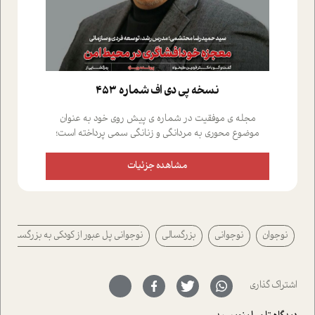
نسخه پي دي اف شماره 453
مجله ی موفقیت در شماره ی پیش روی خود به عنوان
موضوع محوری به مردانگی و زنانگی سمی پرداخته است؛
علاوه بر این که؛ گفت و گویی اختصاصی داشته ایم با فردین
علیخواه، جامعه شناس در بخش های مختلف تلاش کرده ایم
مشاهده جزئیات
از دریچه های گوناگون به این موضوع مهم بپردازیم.فصل
ایستگاه؛ شما را با دیدگاه های روانشناسان و کارشناسان
پیرامون موضوع مردانگی و زنانگی سمی و نیز چالش های
پیرامون آن آشنا می کند.در بخش دو فنجان داغ به سراغ افرادی
نوجوان
نوجوانی
بزرگسالی
نوجوانی پل عبور از کودکی به بزرگسالی
رفته ایم که موفقیت را در عمل به اثبات رسانده اند؛ سید
حمیدرضا محتشمی که بیست و پنجمین سال فعالیت حرفه
ای خود را در حوزه ی کوچینگ، توسعه ی فردی و رهبری پشت
سر نهاده است و نیز کرامت عزیز زاده؛ سفیر صلح و دوستی که
اشتراک گذاری
با رکاب زدن در بیش از هفتاد کشور و کاشتن درخت، به نماد
حمایت از محیط زیست و منابع طبیعی تبدیل گشته