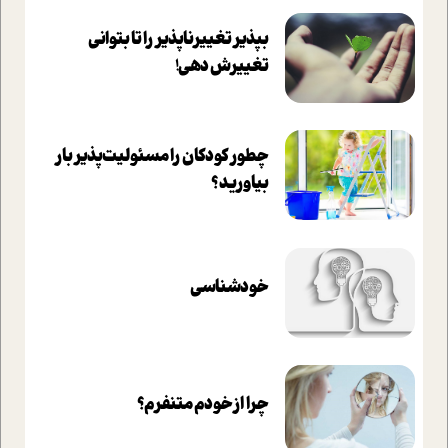
بپذير تغييرناپذير را تا بتواني
تغييرش دهي!‏
چطور کودکان را مسئولیت‌پذیر بار
بیاورید؟
خودشناسی
چرا از خودم متنفرم؟