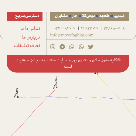
فیدیبو
طاقچه
دیجی‌کالا
جار
مگ‌ایران
دسترسی سریع
22861807-9
22843030
02122183030
تماس با ما
|
|
info@movafaghiat.com
درباره‌ی ما
تعرفه تبلیغات
© کلیه حقوق مادی و معنوی این وب‌سایت متعلق به
مجله‌ی موفقیت
است