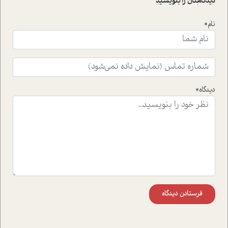
دیدگاهتان را بنویسید
است.فصل روایت اجنبی ها در این شماره به دو موضوع
جذاب پرداخته است که عبارتند از جنبش آهستگی و نیز مقاله
نام*
ای که به زندگی شگفت انگیز جین گودال و تاثیرات کاوش های
ایشان در حوزه ی شامپانزه ها بر زندگی امروزی ما نگاهی
افکنده است.فصل اتاق 333 شما را پای صحبت یک تجربه ی
واقعی در ارتباط با اختلال شخصیت اسکزوئید و مشکلات و نیز
راهکارهای حل آن قرار می دهد که در اتاق درمان اتفاق افتاده
است.در فصل پایانی زیر ذره بین نیز همکاران ما تلاش کرده
دیدگاه*
اند تا در کنار مطالب سرگرمی و انگیزشی، شما را با بهترین و
موثرترین راهکارهای استفاده از هوش مصنوعی در حوزه های
مختلف کسب و کار آشنا کنند.
فرستادن دیدگاه